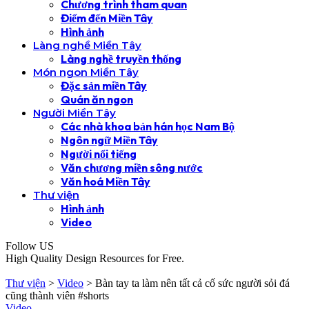
Chương trình tham quan
Điểm đến Miền Tây
Hình ảnh
Làng nghề Miền Tây
Làng nghề truyền thống
Món ngon Miền Tây
Đặc sản miền Tây
Quán ăn ngon
Người Miền Tây
Các nhà khoa bản hán học Nam Bộ
Ngôn ngữ Miền Tây
Người nổi tiếng
Văn chương miền sông nước
Văn hoá Miền Tây
Thư viện
Hình ảnh
Video
Follow US
High Quality Design Resources for Free.
Thư viện
>
Video
>
Bàn tay ta làm nên tất cả cố sức người sỏi đá
cũng thành viên #shorts
Video