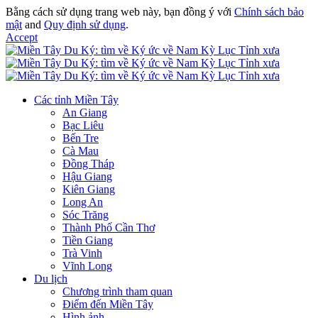
Bằng cách sử dụng trang web này, bạn đồng ý với
Chính sách bảo
mật
and
Quy định sử dụng
.
Accept
Các tỉnh Miền Tây
An Giang
Bạc Liêu
Bến Tre
Cà Mau
Đồng Tháp
Hậu Giang
Kiên Giang
Long An
Sóc Trăng
Thành Phố Cần Thơ
Tiền Giang
Trà Vinh
Vĩnh Long
Du lịch
Chương trình tham quan
Điểm đến Miền Tây
Hình ảnh