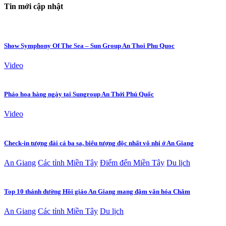
Tin mới cập nhật
Show Symphony Of The Sea – Sun Group An Thoi Phu Quoc
Video
Pháo hoa hàng ngày tại Sungroup An Thới Phú Quốc
Video
Check-in tượng đài cá ba sa, biểu tượng độc nhất vô nhị ở An Giang
An Giang
Các tỉnh Miền Tây
Điểm đến Miền Tây
Du lịch
Top 10 thánh đường Hồi giáo An Giang mang đậm văn hóa Chăm
An Giang
Các tỉnh Miền Tây
Du lịch