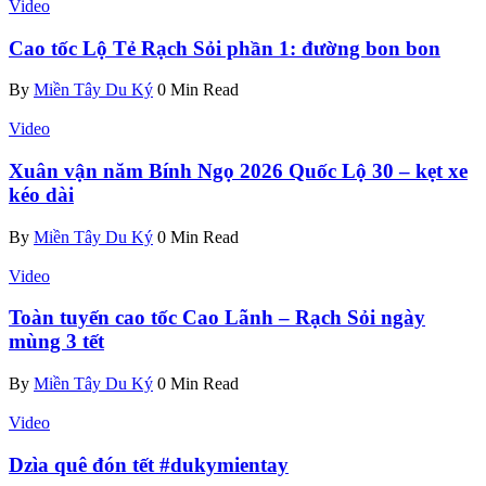
Video
Cao tốc Lộ Tẻ Rạch Sỏi phần 1: đường bon bon
By
Miền Tây Du Ký
0 Min Read
Video
Xuân vận năm Bính Ngọ 2026 Quốc Lộ 30 – kẹt xe
kéo dài
By
Miền Tây Du Ký
0 Min Read
Video
Toàn tuyến cao tốc Cao Lãnh – Rạch Sỏi ngày
mùng 3 tết
By
Miền Tây Du Ký
0 Min Read
Video
Dzìa quê đón tết #dukymientay