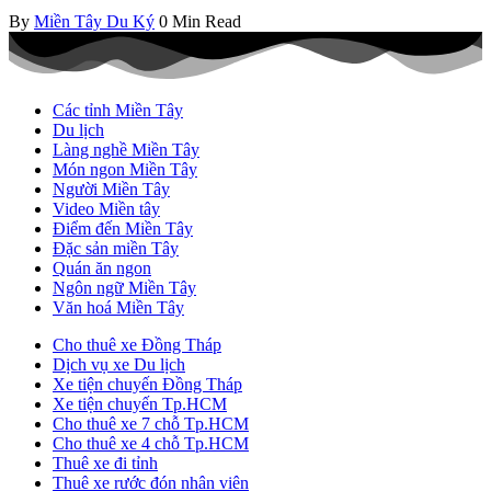
By
Miền Tây Du Ký
0 Min Read
Các tỉnh Miền Tây
Du lịch
Làng nghề Miền Tây
Món ngon Miền Tây
Người Miền Tây
Video Miền tây
Điểm đến Miền Tây
Đặc sản miền Tây
Quán ăn ngon
Ngôn ngữ Miền Tây
Văn hoá Miền Tây
Cho thuê xe Đồng Tháp
Dịch vụ xe Du lịch
Xe tiện chuyến Đồng Tháp
Xe tiện chuyến Tp.HCM
Cho thuê xe 7 chỗ Tp.HCM
Cho thuê xe 4 chỗ Tp.HCM
Thuê xe đi tỉnh
Thuê xe rước đón nhân viên