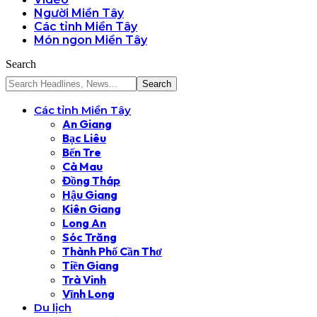
Người Miền Tây
Các tỉnh Miền Tây
Món ngon Miền Tây
Search
Các tỉnh Miền Tây
An Giang
Bạc Liêu
Bến Tre
Cà Mau
Đồng Tháp
Hậu Giang
Kiên Giang
Long An
Sóc Trăng
Thành Phố Cần Thơ
Tiền Giang
Trà Vinh
Vĩnh Long
Du lịch