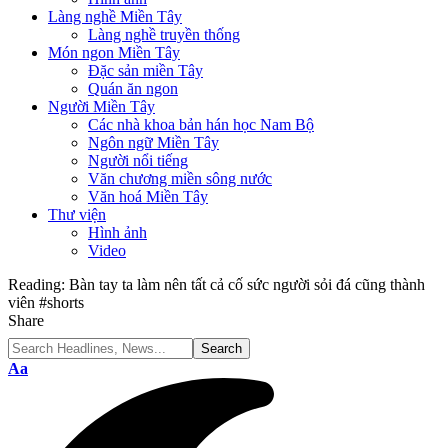
Làng nghề Miền Tây
Làng nghề truyền thống
Món ngon Miền Tây
Đặc sản miền Tây
Quán ăn ngon
Người Miền Tây
Các nhà khoa bản hán học Nam Bộ
Ngôn ngữ Miền Tây
Người nổi tiếng
Văn chương miền sông nước
Văn hoá Miền Tây
Thư viện
Hình ảnh
Video
Reading:
Bàn tay ta làm nên tất cả cố sức người sỏi đá cũng thành
viên #shorts
Share
Font
Aa
Resizer