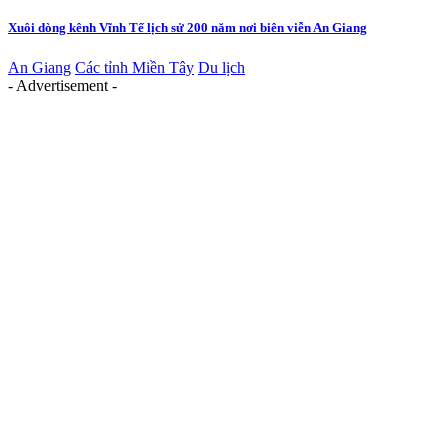
Xuôi dòng kênh Vĩnh Tế lịch sử 200 năm nơi biên viễn An Giang
An Giang
Các tỉnh Miền Tây
Du lịch
- Advertisement -