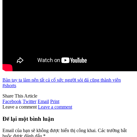
Bàn tay ta làm nên tất cả cố sức người sỏi đá cũng thành viên
#shorts
Share This Article
Facebook
Twitter
Email
Print
Leave a comment
Leave a comment
Để lại một bình luận
Email của bạn sẽ không được hiển thị công khai.
Các trường bắt
buộc được đánh dấu
*