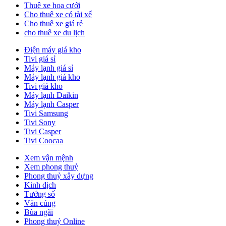
Thuê xe hoa cưới
Cho thuê xe có tài xế
Cho thuê xe giá rẻ
cho thuê xe du lịch
Điện máy giá kho
Tivi giá sỉ
Máy lạnh giá sỉ
Máy lạnh giá kho
Tivi giá kho
Máy lạnh Daikin
Máy lạnh Casper
Tivi Samsung
Tivi Sony
Tivi Casper
Tivi Coocaa
Xem vận mệnh
Xem phong thuỷ
Phong thuỷ xây dựng
Kinh dịch
Tướng số
Văn cúng
Bùa ngãi
Phong thuỷ Online