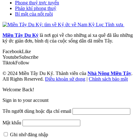
Phong thuỷ trực tuyến
Pháp khí phong thuỷ
Bí mật của nốt ruồi
Miền Tây Du Ký
là nơi gọi về cho những ai xa quê đã lâu những
ký ức giản đơn, bình dị của cuộc sống dân dã miền Tây.
Facebook
Like
Youtube
Subscribe
Tiktok
Follow
© 2024 Miền Tây Du Ký. Thành viên của
Nhà Nông Miền Tây
.
All Rights Reserved.
Điều khoản sử dụng
|
Chính sách bảo mật
Welcome Back!
Sign in to your account
Tên người dùng hoặc địa chỉ email
Mật khẩu
Ghi nhớ đăng nhập