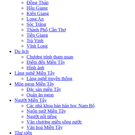
Đồng Tháp
Hậu Giang
Kiên Giang
Long An
Sóc Trăng
Thành Phố Cần Thơ
Tiền Giang
Trà Vinh
Vĩnh Long
Du lịch
Chương trình tham quan
Điểm đến Miền Tây
Hình ảnh
Làng nghề Miền Tây
Làng nghề truyền thống
Món ngon Miền Tây
Đặc sản miền Tây
Quán ăn ngon
Người Miền Tây
Các nhà khoa bản hán học Nam Bộ
Ngôn ngữ Miền Tây
Người nổi tiếng
Văn chương miền sông nước
Văn hoá Miền Tây
Thư viện