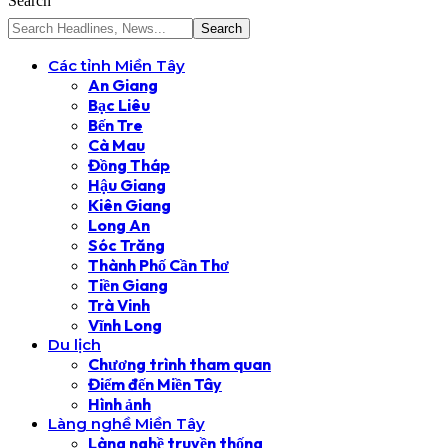
Search
Các tỉnh Miền Tây
An Giang
Bạc Liêu
Bến Tre
Cà Mau
Đồng Tháp
Hậu Giang
Kiên Giang
Long An
Sóc Trăng
Thành Phố Cần Thơ
Tiền Giang
Trà Vinh
Vĩnh Long
Du lịch
Chương trình tham quan
Điểm đến Miền Tây
Hình ảnh
Làng nghề Miền Tây
Làng nghề truyền thống