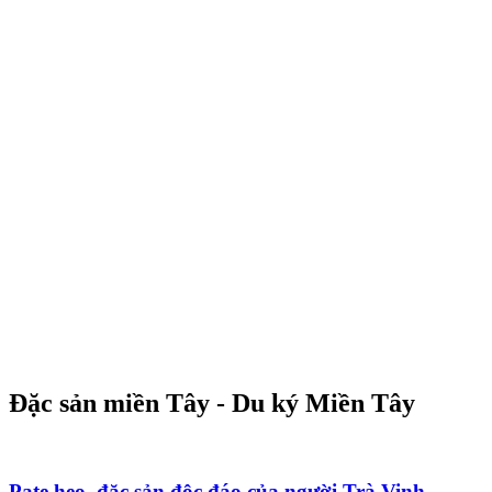
Đặc sản miền Tây - Du ký Miền Tây
Pate heo, đặc sản độc đáo của người Trà Vinh