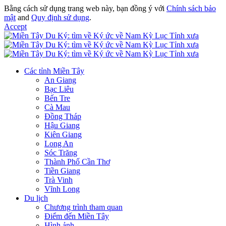
Bằng cách sử dụng trang web này, bạn đồng ý với
Chính sách bảo
mật
and
Quy định sử dụng
.
Accept
Các tỉnh Miền Tây
An Giang
Bạc Liêu
Bến Tre
Cà Mau
Đồng Tháp
Hậu Giang
Kiên Giang
Long An
Sóc Trăng
Thành Phố Cần Thơ
Tiền Giang
Trà Vinh
Vĩnh Long
Du lịch
Chương trình tham quan
Điểm đến Miền Tây
Hình ảnh