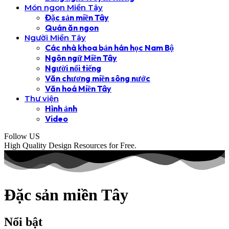
Món ngon Miền Tây
Đặc sản miền Tây
Quán ăn ngon
Người Miền Tây
Các nhà khoa bản hán học Nam Bộ
Ngôn ngữ Miền Tây
Người nổi tiếng
Văn chương miền sông nước
Văn hoá Miền Tây
Thư viện
Hình ảnh
Video
Follow US
High Quality Design Resources for Free.
Đặc sản miền Tây
Nổi bật