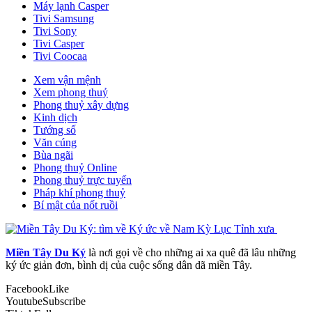
Máy lạnh Casper
Tivi Samsung
Tivi Sony
Tivi Casper
Tivi Coocaa
Xem vận mệnh
Xem phong thuỷ
Phong thuỷ xây dựng
Kinh dịch
Tướng số
Văn cúng
Bùa ngãi
Phong thuỷ Online
Phong thuỷ trực tuyến
Pháp khí phong thuỷ
Bí mật của nốt ruồi
Miền Tây Du Ký
là nơi gọi về cho những ai xa quê đã lâu những
ký ức giản đơn, bình dị của cuộc sống dân dã miền Tây.
Facebook
Like
Youtube
Subscribe