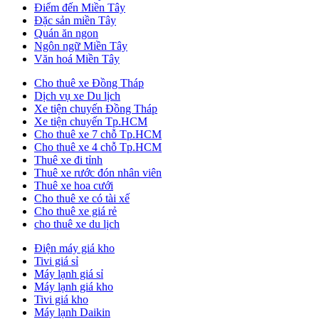
Điểm đến Miền Tây
Đặc sản miền Tây
Quán ăn ngon
Ngôn ngữ Miền Tây
Văn hoá Miền Tây
Cho thuê xe Đồng Tháp
Dịch vụ xe Du lịch
Xe tiện chuyến Đồng Tháp
Xe tiện chuyến Tp.HCM
Cho thuê xe 7 chỗ Tp.HCM
Cho thuê xe 4 chỗ Tp.HCM
Thuê xe đi tỉnh
Thuê xe rước đón nhân viên
Thuê xe hoa cưới
Cho thuê xe có tài xế
Cho thuê xe giá rẻ
cho thuê xe du lịch
Điện máy giá kho
Tivi giá sỉ
Máy lạnh giá sỉ
Máy lạnh giá kho
Tivi giá kho
Máy lạnh Daikin