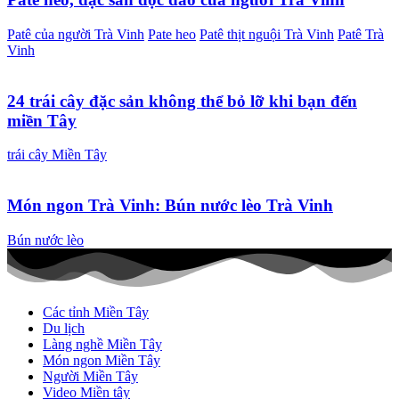
Patê của người Trà Vinh
Pate heo
Patê thịt nguội Trà Vinh
Patê Trà
Vinh
24 trái cây đặc sản không thể bỏ lỡ khi bạn đến
miền Tây
trái cây Miền Tây
Món ngon Trà Vinh: Bún nước lèo Trà Vinh
Bún nước lèo
Các tỉnh Miền Tây
Du lịch
Làng nghề Miền Tây
Món ngon Miền Tây
Người Miền Tây
Video Miền tây