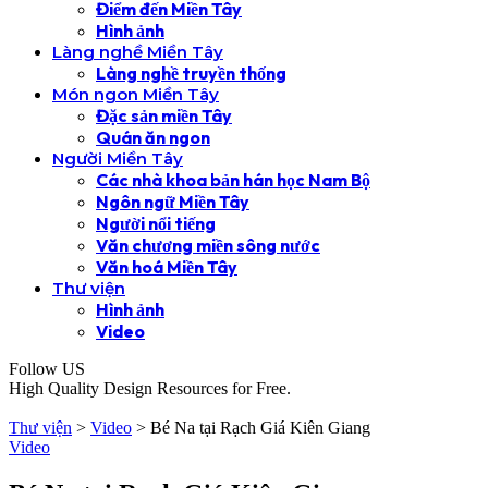
Điểm đến Miền Tây
Hình ảnh
Làng nghề Miền Tây
Làng nghề truyền thống
Món ngon Miền Tây
Đặc sản miền Tây
Quán ăn ngon
Người Miền Tây
Các nhà khoa bản hán học Nam Bộ
Ngôn ngữ Miền Tây
Người nổi tiếng
Văn chương miền sông nước
Văn hoá Miền Tây
Thư viện
Hình ảnh
Video
Follow US
High Quality Design Resources for Free.
Thư viện
>
Video
>
Bé Na tại Rạch Giá Kiên Giang
Video