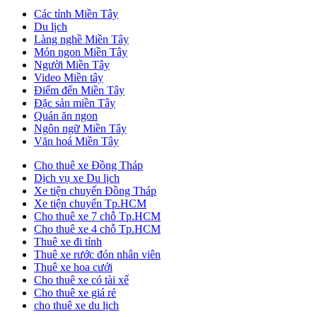
Các tỉnh Miền Tây
Du lịch
Làng nghề Miền Tây
Món ngon Miền Tây
Người Miền Tây
Video Miền tây
Điểm đến Miền Tây
Đặc sản miền Tây
Quán ăn ngon
Ngôn ngữ Miền Tây
Văn hoá Miền Tây
Cho thuê xe Đồng Tháp
Dịch vụ xe Du lịch
Xe tiện chuyến Đồng Tháp
Xe tiện chuyến Tp.HCM
Cho thuê xe 7 chỗ Tp.HCM
Cho thuê xe 4 chỗ Tp.HCM
Thuê xe đi tỉnh
Thuê xe rước đón nhân viên
Thuê xe hoa cưới
Cho thuê xe có tài xế
Cho thuê xe giá rẻ
cho thuê xe du lịch