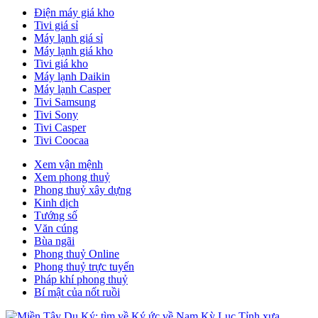
Điện máy giá kho
Tivi giá sỉ
Máy lạnh giá sỉ
Máy lạnh giá kho
Tivi giá kho
Máy lạnh Daikin
Máy lạnh Casper
Tivi Samsung
Tivi Sony
Tivi Casper
Tivi Coocaa
Xem vận mệnh
Xem phong thuỷ
Phong thuỷ xây dựng
Kinh dịch
Tướng số
Văn cúng
Bùa ngãi
Phong thuỷ Online
Phong thuỷ trực tuyến
Pháp khí phong thuỷ
Bí mật của nốt ruồi