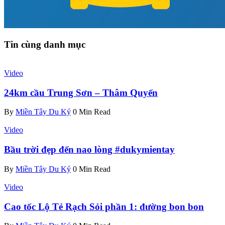
Tin cùng danh mục
Video
24km cầu Trung Sơn – Thâm Quyến
By
Miền Tây Du Ký
0 Min Read
Video
Bầu trời đẹp đến nao lòng #dukymientay
By
Miền Tây Du Ký
0 Min Read
Video
Cao tốc Lộ Tẻ Rạch Sỏi phần 1: đường bon bon