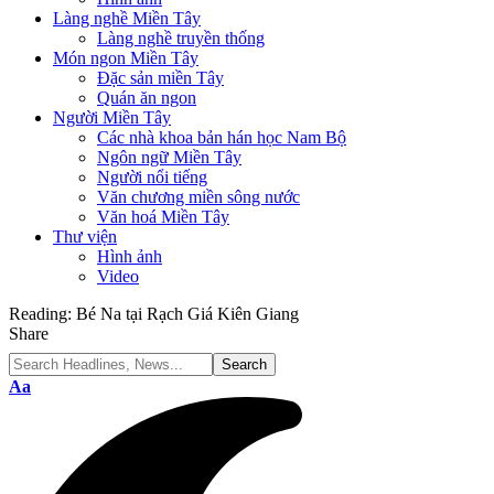
Làng nghề Miền Tây
Làng nghề truyền thống
Món ngon Miền Tây
Đặc sản miền Tây
Quán ăn ngon
Người Miền Tây
Các nhà khoa bản hán học Nam Bộ
Ngôn ngữ Miền Tây
Người nổi tiếng
Văn chương miền sông nước
Văn hoá Miền Tây
Thư viện
Hình ảnh
Video
Reading:
Bé Na tại Rạch Giá Kiên Giang
Share
Font
Aa
Resizer