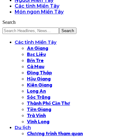
Người Miền Tây
Các tỉnh Miền Tây
Món ngon Miền Tây
Search
Các tỉnh Miền Tây
An Giang
Bạc Liêu
Bến Tre
Cà Mau
Đồng Tháp
Hậu Giang
Kiên Giang
Long An
Sóc Trăng
Thành Phố Cần Thơ
Tiền Giang
Trà Vinh
Vĩnh Long
Du lịch
Chương trình tham quan