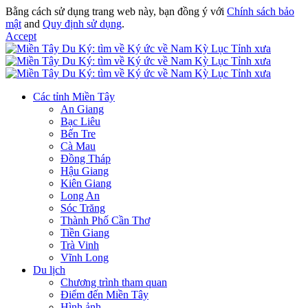
Bằng cách sử dụng trang web này, bạn đồng ý với
Chính sách bảo
mật
and
Quy định sử dụng
.
Accept
Các tỉnh Miền Tây
An Giang
Bạc Liêu
Bến Tre
Cà Mau
Đồng Tháp
Hậu Giang
Kiên Giang
Long An
Sóc Trăng
Thành Phố Cần Thơ
Tiền Giang
Trà Vinh
Vĩnh Long
Du lịch
Chương trình tham quan
Điểm đến Miền Tây
Hình ảnh