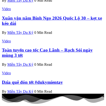
By
Miền Tây Du Ký
0 Min Read
Video
Xuân vận năm Bính Ngọ 2026 Quốc Lộ 30 – kẹt xe
kéo dài
By
Miền Tây Du Ký
0 Min Read
Video
Toàn tuyến cao tốc Cao Lãnh – Rạch Sỏi ngày
mùng 3 tết
By
Miền Tây Du Ký
0 Min Read
Video
Dzìa quê đón tết #dukymientay
By
Miền Tây Du Ký
0 Min Read