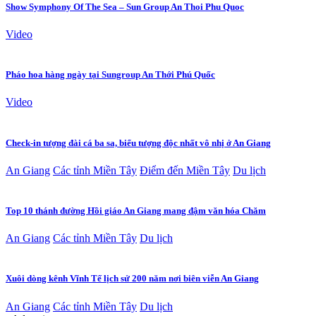
Show Symphony Of The Sea – Sun Group An Thoi Phu Quoc
Video
Pháo hoa hàng ngày tại Sungroup An Thới Phú Quốc
Video
Check-in tượng đài cá ba sa, biểu tượng độc nhất vô nhị ở An Giang
An Giang
Các tỉnh Miền Tây
Điểm đến Miền Tây
Du lịch
Top 10 thánh đường Hồi giáo An Giang mang đậm văn hóa Chăm
An Giang
Các tỉnh Miền Tây
Du lịch
Xuôi dòng kênh Vĩnh Tế lịch sử 200 năm nơi biên viễn An Giang
An Giang
Các tỉnh Miền Tây
Du lịch