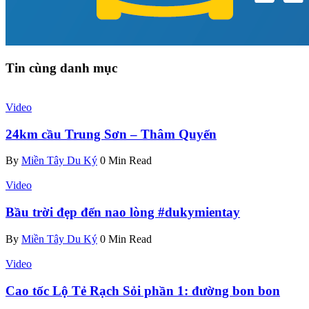
Tin cùng danh mục
Video
24km cầu Trung Sơn – Thâm Quyến
By
Miền Tây Du Ký
0 Min Read
Video
Bầu trời đẹp đến nao lòng #dukymientay
By
Miền Tây Du Ký
0 Min Read
Video
Cao tốc Lộ Tẻ Rạch Sỏi phần 1: đường bon bon