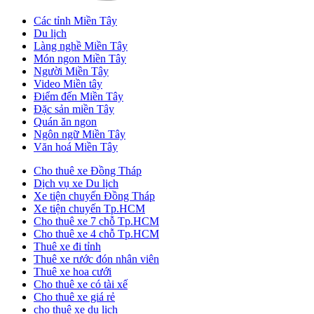
Các tỉnh Miền Tây
Du lịch
Làng nghề Miền Tây
Món ngon Miền Tây
Người Miền Tây
Video Miền tây
Điểm đến Miền Tây
Đặc sản miền Tây
Quán ăn ngon
Ngôn ngữ Miền Tây
Văn hoá Miền Tây
Cho thuê xe Đồng Tháp
Dịch vụ xe Du lịch
Xe tiện chuyến Đồng Tháp
Xe tiện chuyến Tp.HCM
Cho thuê xe 7 chỗ Tp.HCM
Cho thuê xe 4 chỗ Tp.HCM
Thuê xe đi tỉnh
Thuê xe rước đón nhân viên
Thuê xe hoa cưới
Cho thuê xe có tài xế
Cho thuê xe giá rẻ
cho thuê xe du lịch