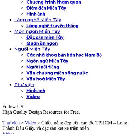
Chương trình tham quan
Điểm đến Miền Tây
Hình ảnh
Làng nghề Miền Tây
Làng nghề truyền thống
Món ngon Miền Tây
Đặc sản miền Tây
Quán ăn ngon
Người Miền Tây
Các nhà khoa bản hán học Nam Bộ
Ngôn ngữ Miền Tây
Người nổi tiếng
Văn chương miền sông nước
Văn hoá Miền Tây
Thư viện
Hình ảnh
Video
Follow US
High Quality Design Resources for Free.
Thư viện
>
Video
>
Chiều nắng đẹp trên cao tốc TPHCM – Long
Thành Dầu Giây, và đặc sản kẹt xe triền miên
Video