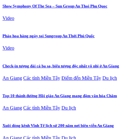
Show Symphony Of The Sea – Sun Group An Thoi Phu Quoc
Video
Pháo hoa hàng ngày tại Sungroup An Thới Phú Quốc
Video
Check-in tượng đài cá ba sa, biểu tượng độc nhất vô nhị ở An Giang
An Giang
Các tỉnh Miền Tây
Điểm đến Miền Tây
Du lịch
Top 10 thánh đường Hồi giáo An Giang mang đậm văn hóa Chăm
An Giang
Các tỉnh Miền Tây
Du lịch
Xuôi dòng kênh Vĩnh Tế lịch sử 200 năm nơi biên viễn An Giang
An Giang
Các tỉnh Miền Tây
Du lịch