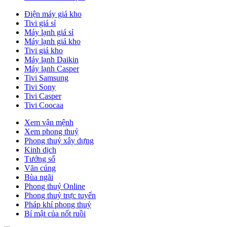
Điện máy giá kho
Tivi giá sỉ
Máy lạnh giá sỉ
Máy lạnh giá kho
Tivi giá kho
Máy lạnh Daikin
Máy lạnh Casper
Tivi Samsung
Tivi Sony
Tivi Casper
Tivi Coocaa
Xem vận mệnh
Xem phong thuỷ
Phong thuỷ xây dựng
Kinh dịch
Tướng số
Văn cúng
Bùa ngãi
Phong thuỷ Online
Phong thuỷ trực tuyến
Pháp khí phong thuỷ
Bí mật của nốt ruồi