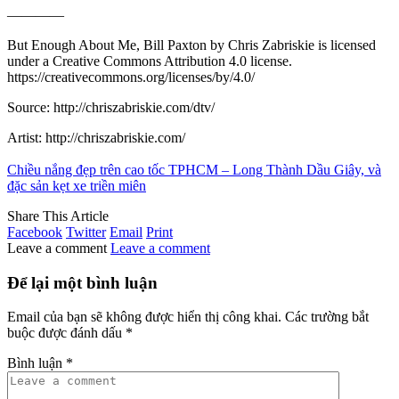
――――
But Enough About Me, Bill Paxton by Chris Zabriskie is licensed
under a Creative Commons Attribution 4.0 license.
https://creativecommons.org/licenses/by/4.0/
Source: http://chriszabriskie.com/dtv/
Artist: http://chriszabriskie.com/
Chiều nắng đẹp trên cao tốc TPHCM – Long Thành Dầu Giây, và
đặc sản kẹt xe triền miên
Share This Article
Facebook
Twitter
Email
Print
Leave a comment
Leave a comment
Để lại một bình luận
Email của bạn sẽ không được hiển thị công khai.
Các trường bắt
buộc được đánh dấu
*
Bình luận
*