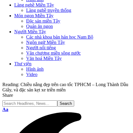
Làng nghề Miền Tây
Làng nghề truyền thống
Món ngon Miền Tây
Đặc sản miền Tây
Quán ăn ngon
Người Miền Tây
Các nhà khoa bản hán học Nam Bộ
Ngôn ngữ Miền Tây
Người nổi tiếng
Văn chương miền sông nước
Văn hoá Miền Tây
Thư viện
Hình ảnh
Video
Reading:
Chiều nắng đẹp trên cao tốc TPHCM – Long Thành Dầu
Giây, và đặc sản kẹt xe triền miên
Share
Font
Aa
Resizer