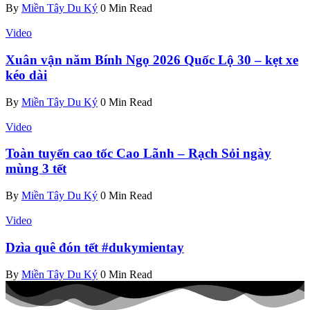
By
Miền Tây Du Ký
0 Min Read
Video
Xuân vận năm Bính Ngọ 2026 Quốc Lộ 30 – kẹt xe
kéo dài
By
Miền Tây Du Ký
0 Min Read
Video
Toàn tuyến cao tốc Cao Lãnh – Rạch Sỏi ngày
mùng 3 tết
By
Miền Tây Du Ký
0 Min Read
Video
Dzìa quê đón tết #dukymientay
By
Miền Tây Du Ký
0 Min Read