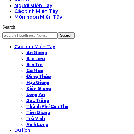
Người Miền Tây
Các tỉnh Miền Tây
Món ngon Miền Tây
Search
Các tỉnh Miền Tây
An Giang
Bạc Liêu
Bến Tre
Cà Mau
Đồng Tháp
Hậu Giang
Kiên Giang
Long An
Sóc Trăng
Thành Phố Cần Thơ
Tiền Giang
Trà Vinh
Vĩnh Long
Du lịch