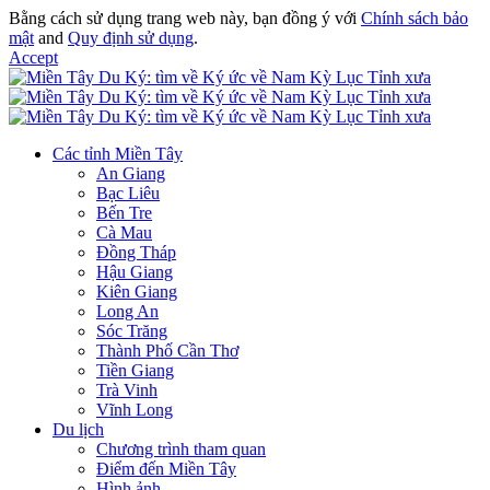
Bằng cách sử dụng trang web này, bạn đồng ý với
Chính sách bảo
mật
and
Quy định sử dụng
.
Accept
Các tỉnh Miền Tây
An Giang
Bạc Liêu
Bến Tre
Cà Mau
Đồng Tháp
Hậu Giang
Kiên Giang
Long An
Sóc Trăng
Thành Phố Cần Thơ
Tiền Giang
Trà Vinh
Vĩnh Long
Du lịch
Chương trình tham quan
Điểm đến Miền Tây
Hình ảnh