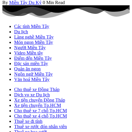
By
Miền Tây Du Ký
0 Min Read
Các tỉnh Miền Tây
Du lịch
Làng nghề Miền Tây
Món ngon Miền Tây
Người Miền Tây
Video Miền tây
Điểm đến Miền Tây
Đặc sản miền Tây
Quán ăn ngon
Ngôn ngữ Miền Tây
Văn hoá Miền Tây
Cho thuê xe Đồng Tháp
Dịch vụ xe Du lịch
Xe tiện chuyến Đồng Tháp
Xe tiện chuyến Tp.HCM
Cho thuê xe 7 chỗ Tp.HCM
Cho thuê xe 4 chỗ Tp.HCM
Thuê xe đi tỉnh
Thuê xe rước đón nhân viên
Thuê xe hoa cưới