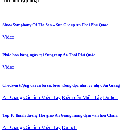
Tin mới cập nhật
Show Symphony Of The Sea – Sun Group An Thoi Phu Quoc
Video
Pháo hoa hàng ngày tại Sungroup An Thới Phú Quốc
Video
Check-in tượng đài cá ba sa, biểu tượng độc nhất vô nhị ở An Giang
An Giang
Các tỉnh Miền Tây
Điểm đến Miền Tây
Du lịch
Top 10 thánh đường Hồi giáo An Giang mang đậm văn hóa Chăm
An Giang
Các tỉnh Miền Tây
Du lịch