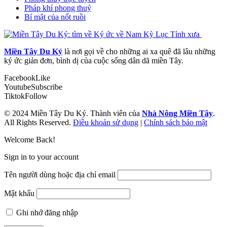
Pháp khí phong thuỷ
Bí mật của nốt ruồi
Miền Tây Du Ký
là nơi gọi về cho những ai xa quê đã lâu những
ký ức giản đơn, bình dị của cuộc sống dân dã miền Tây.
Facebook
Like
Youtube
Subscribe
Tiktok
Follow
© 2024 Miền Tây Du Ký. Thành viên của
Nhà Nông Miền Tây
.
All Rights Reserved.
Điều khoản sử dụng
|
Chính sách bảo mật
Welcome Back!
Sign in to your account
Tên người dùng hoặc địa chỉ email
Mật khẩu
Ghi nhớ đăng nhập