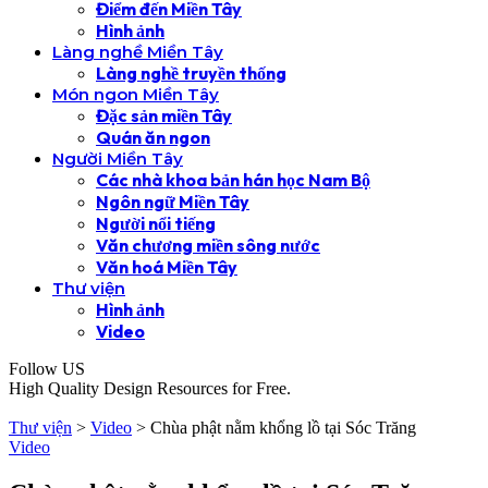
Điểm đến Miền Tây
Hình ảnh
Làng nghề Miền Tây
Làng nghề truyền thống
Món ngon Miền Tây
Đặc sản miền Tây
Quán ăn ngon
Người Miền Tây
Các nhà khoa bản hán học Nam Bộ
Ngôn ngữ Miền Tây
Người nổi tiếng
Văn chương miền sông nước
Văn hoá Miền Tây
Thư viện
Hình ảnh
Video
Follow US
High Quality Design Resources for Free.
Thư viện
>
Video
>
Chùa phật nằm khổng lồ tại Sóc Trăng
Video