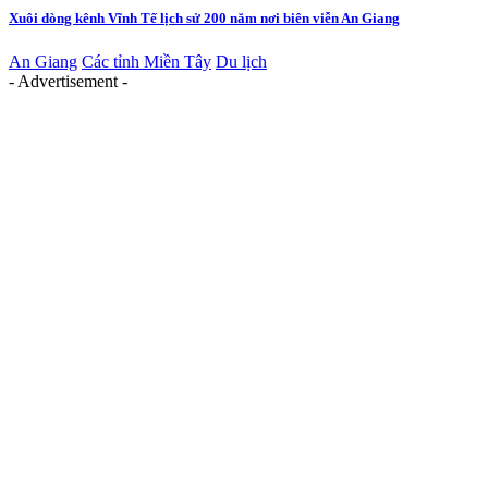
Xuôi dòng kênh Vĩnh Tế lịch sử 200 năm nơi biên viễn An Giang
An Giang
Các tỉnh Miền Tây
Du lịch
- Advertisement -