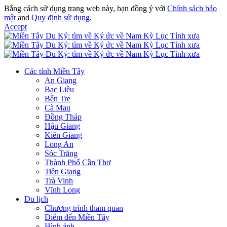
Bằng cách sử dụng trang web này, bạn đồng ý với
Chính sách bảo
mật
and
Quy định sử dụng
.
Accept
Các tỉnh Miền Tây
An Giang
Bạc Liêu
Bến Tre
Cà Mau
Đồng Tháp
Hậu Giang
Kiên Giang
Long An
Sóc Trăng
Thành Phố Cần Thơ
Tiền Giang
Trà Vinh
Vĩnh Long
Du lịch
Chương trình tham quan
Điểm đến Miền Tây
Hình ảnh