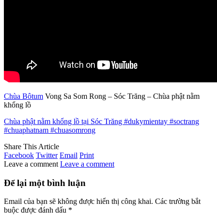
Chùa Bôtum
Vong Sa Som Rong – Sóc Trăng – Chùa phật nằm
khổng lồ
Chùa phật nằm khổng lồ tại Sóc Trăng #dukymientay #soctrang
#chuaphatnam #chuasomrong
Share This Article
Facebook
Twitter
Email
Print
Leave a comment
Leave a comment
Để lại một bình luận
Email của bạn sẽ không được hiển thị công khai.
Các trường bắt
buộc được đánh dấu
*