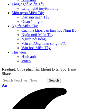
Làng nghề Miền Tây
Làng nghề truyền thống
Món ngon Miền Tây
Đặc sản miền Tây
Quán ăn ngon
Người Miền Tây
Các nhà khoa bản hán học Nam Bộ
Ngôn ngữ Miền Tây
Người nổi tiếng
Văn chương miền sông nước
Văn hoá Miền Tây
Thư viện
Hình ảnh
Video
Reading:
Chùa phật nằm khổng lồ tại Sóc Trăng
Share
Font
Aa
Resizer