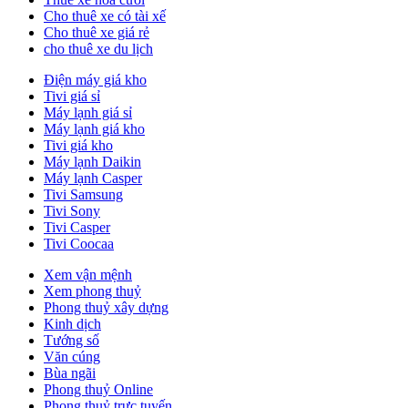
Cho thuê xe có tài xế
Cho thuê xe giá rẻ
cho thuê xe du lịch
Điện máy giá kho
Tivi giá sỉ
Máy lạnh giá sỉ
Máy lạnh giá kho
Tivi giá kho
Máy lạnh Daikin
Máy lạnh Casper
Tivi Samsung
Tivi Sony
Tivi Casper
Tivi Coocaa
Xem vận mệnh
Xem phong thuỷ
Phong thuỷ xây dựng
Kinh dịch
Tướng số
Văn cúng
Bùa ngãi
Phong thuỷ Online
Phong thuỷ trực tuyến