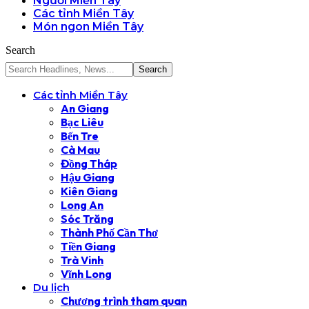
Người Miền Tây
Các tỉnh Miền Tây
Món ngon Miền Tây
Search
Các tỉnh Miền Tây
An Giang
Bạc Liêu
Bến Tre
Cà Mau
Đồng Tháp
Hậu Giang
Kiên Giang
Long An
Sóc Trăng
Thành Phố Cần Thơ
Tiền Giang
Trà Vinh
Vĩnh Long
Du lịch
Chương trình tham quan