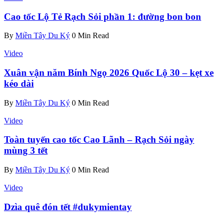
Cao tốc Lộ Tẻ Rạch Sỏi phần 1: đường bon bon
By
Miền Tây Du Ký
0 Min Read
Video
Xuân vận năm Bính Ngọ 2026 Quốc Lộ 30 – kẹt xe
kéo dài
By
Miền Tây Du Ký
0 Min Read
Video
Toàn tuyến cao tốc Cao Lãnh – Rạch Sỏi ngày
mùng 3 tết
By
Miền Tây Du Ký
0 Min Read
Video
Dzìa quê đón tết #dukymientay