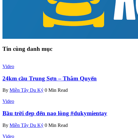
Tin cùng danh mục
Video
24km cầu Trung Sơn – Thâm Quyến
By
Miền Tây Du Ký
0 Min Read
Video
Bầu trời đẹp đến nao lòng #dukymientay
By
Miền Tây Du Ký
0 Min Read
Video