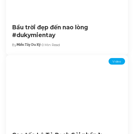
Bầu trời đẹp đến nao lòng
#dukymientay
By
Miền Tây Du Ký
0 Min Read
Video