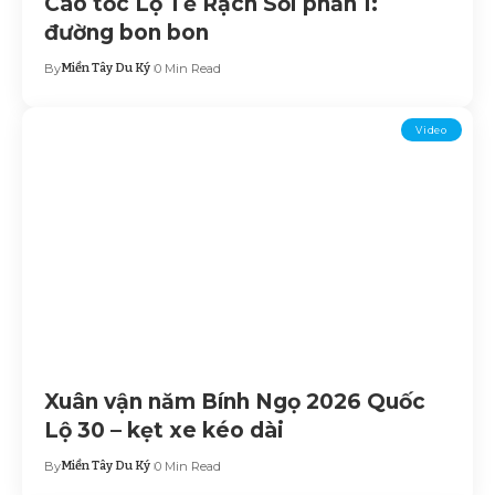
Cao tốc Lộ Tẻ Rạch Sỏi phần 1:
đường bon bon
By
Miền Tây Du Ký
0 Min Read
Video
Xuân vận năm Bính Ngọ 2026 Quốc
Lộ 30 – kẹt xe kéo dài
By
Miền Tây Du Ký
0 Min Read