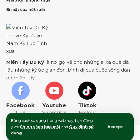
Pháp khí phong thuỷ
Bí mật của nốt ruồi
Miền Tây Du Ký
là nơi gọi về cho những ai xa quê đã
lâu những ký ức giản đơn, bình dị của cuộc sống dân
dã miền Tây.
Facebook
Youtube
Tiktok
Like
Subscribe
Follow
Bằng cách sử dụng trang web này, bạn đồng
ý với
Chính sách bảo mật
and
Quy định sử
Accept
© 2024 Miền Tây Du Ký. Thành viên của
Nhà Nông Miền Tây
. All
dụng
.
Rights Reserved.
Điều khoản sử dụng
|
Chính sách bảo mật