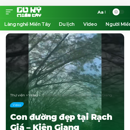
Aa
Làng nghề Miền Tây
Du lịch
Video
Người Miề
Thư viện
>
Video
>
Con đường đẹp tại Rạch Giá – Kiên Giang
Video
Con đường đẹp tại Rạch
Giá – Kiên Giang