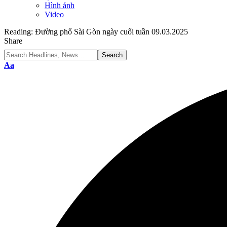
Hình ảnh
Video
Reading:
Đường phố Sài Gòn ngày cuối tuần 09.03.2025
Share
Font
Aa
Resizer