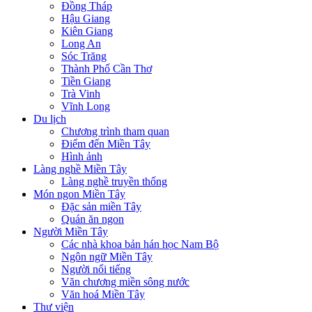
Đồng Tháp
Hậu Giang
Kiên Giang
Long An
Sóc Trăng
Thành Phố Cần Thơ
Tiền Giang
Trà Vinh
Vĩnh Long
Du lịch
Chương trình tham quan
Điểm đến Miền Tây
Hình ảnh
Làng nghề Miền Tây
Làng nghề truyền thống
Món ngon Miền Tây
Đặc sản miền Tây
Quán ăn ngon
Người Miền Tây
Các nhà khoa bản hán học Nam Bộ
Ngôn ngữ Miền Tây
Người nổi tiếng
Văn chương miền sông nước
Văn hoá Miền Tây
Thư viện