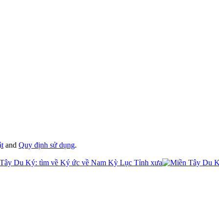
ật
and
Quy định sử dụng
.