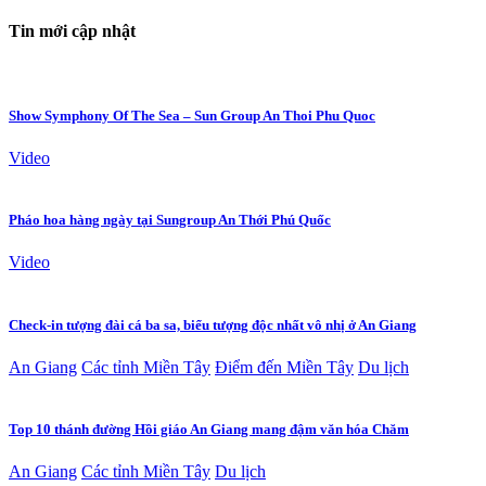
Tin mới cập nhật
Show Symphony Of The Sea – Sun Group An Thoi Phu Quoc
Video
Pháo hoa hàng ngày tại Sungroup An Thới Phú Quốc
Video
Check-in tượng đài cá ba sa, biểu tượng độc nhất vô nhị ở An Giang
An Giang
Các tỉnh Miền Tây
Điểm đến Miền Tây
Du lịch
Top 10 thánh đường Hồi giáo An Giang mang đậm văn hóa Chăm
An Giang
Các tỉnh Miền Tây
Du lịch