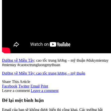
Đường về Miền Tây
: cao tốc trung lương – mỹ thuận #dukymientay
#mientay #caotoctrungluongmythuan
Đường về Miền Tây: cao tốc trung lương – mỹ thuận
Share This Article
Facebook
Twitter
Email
Print
Leave a comment
Leave a comment
Để lại một bình luận
Email của bạn sẽ không được hiển thị công khai.
Các trường bắt