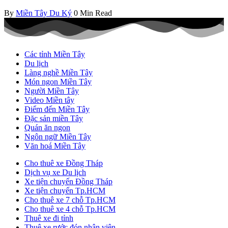
By
Miền Tây Du Ký
0 Min Read
Các tỉnh Miền Tây
Du lịch
Làng nghề Miền Tây
Món ngon Miền Tây
Người Miền Tây
Video Miền tây
Điểm đến Miền Tây
Đặc sản miền Tây
Quán ăn ngon
Ngôn ngữ Miền Tây
Văn hoá Miền Tây
Cho thuê xe Đồng Tháp
Dịch vụ xe Du lịch
Xe tiện chuyến Đồng Tháp
Xe tiện chuyến Tp.HCM
Cho thuê xe 7 chỗ Tp.HCM
Cho thuê xe 4 chỗ Tp.HCM
Thuê xe đi tỉnh
Thuê xe rước đón nhân viên