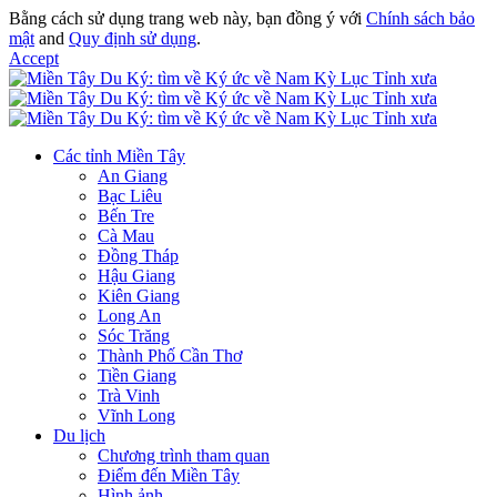
Bằng cách sử dụng trang web này, bạn đồng ý với
Chính sách bảo
mật
and
Quy định sử dụng
.
Accept
Các tỉnh Miền Tây
An Giang
Bạc Liêu
Bến Tre
Cà Mau
Đồng Tháp
Hậu Giang
Kiên Giang
Long An
Sóc Trăng
Thành Phố Cần Thơ
Tiền Giang
Trà Vinh
Vĩnh Long
Du lịch
Chương trình tham quan
Điểm đến Miền Tây
Hình ảnh