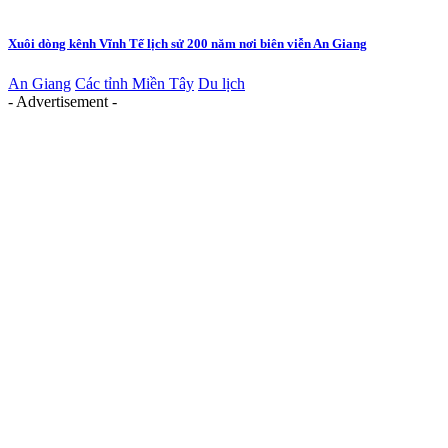
Xuôi dòng kênh Vĩnh Tế lịch sử 200 năm nơi biên viễn An Giang
An Giang
Các tỉnh Miền Tây
Du lịch
- Advertisement -