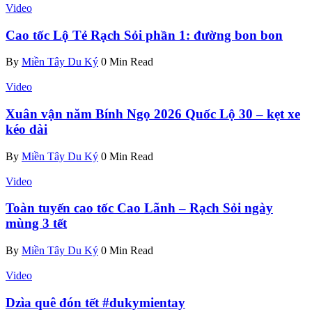
Video
Cao tốc Lộ Tẻ Rạch Sỏi phần 1: đường bon bon
By
Miền Tây Du Ký
0 Min Read
Video
Xuân vận năm Bính Ngọ 2026 Quốc Lộ 30 – kẹt xe
kéo dài
By
Miền Tây Du Ký
0 Min Read
Video
Toàn tuyến cao tốc Cao Lãnh – Rạch Sỏi ngày
mùng 3 tết
By
Miền Tây Du Ký
0 Min Read
Video
Dzìa quê đón tết #dukymientay