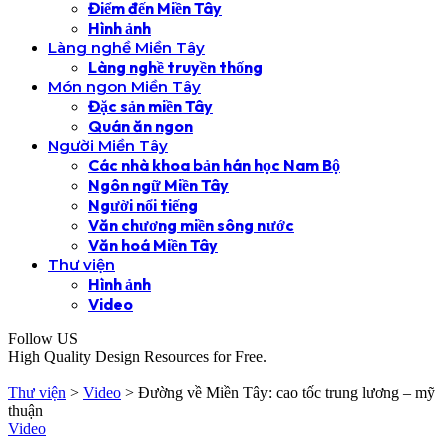
Điểm đến Miền Tây
Hình ảnh
Làng nghề Miền Tây
Làng nghề truyền thống
Món ngon Miền Tây
Đặc sản miền Tây
Quán ăn ngon
Người Miền Tây
Các nhà khoa bản hán học Nam Bộ
Ngôn ngữ Miền Tây
Người nổi tiếng
Văn chương miền sông nước
Văn hoá Miền Tây
Thư viện
Hình ảnh
Video
Follow US
High Quality Design Resources for Free.
Thư viện
>
Video
>
Đường về Miền Tây: cao tốc trung lương – mỹ
thuận
Video