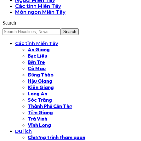
Người Miền Tây
Các tỉnh Miền Tây
Món ngon Miền Tây
Search
Các tỉnh Miền Tây
An Giang
Bạc Liêu
Bến Tre
Cà Mau
Đồng Tháp
Hậu Giang
Kiên Giang
Long An
Sóc Trăng
Thành Phố Cần Thơ
Tiền Giang
Trà Vinh
Vĩnh Long
Du lịch
Chương trình tham quan