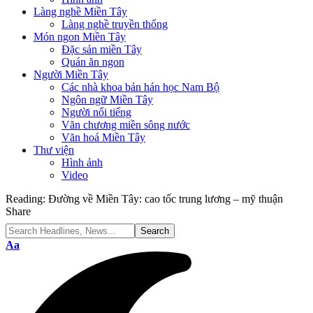
Làng nghề Miền Tây
Làng nghề truyền thống
Món ngon Miền Tây
Đặc sản miền Tây
Quán ăn ngon
Người Miền Tây
Các nhà khoa bản hán học Nam Bộ
Ngôn ngữ Miền Tây
Người nổi tiếng
Văn chương miền sông nước
Văn hoá Miền Tây
Thư viện
Hình ảnh
Video
Reading:
Đường về Miền Tây: cao tốc trung lương – mỹ thuận
Share
Font
Aa
Resizer