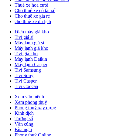
Thuê xe hoa cưới
Cho thuê xe có tài xế
Cho thuê xe giá rẻ
cho thuê xe du lịch
Điện máy giá kho
Tivi giá sỉ
Máy lạnh giá sỉ
Máy lạnh giá kho
Tivi giá kho
Máy lạnh Daikin
Máy lạnh Casper
Tivi Samsung
Tivi Sony
Tivi Casper
Tivi Coocaa
Xem vận mệnh
Xem phong thuỷ
Phong thuỷ xây dựng
Kinh dịch
Tướng số
Văn cúng
Bùa ngãi
Phong thuỷ Online