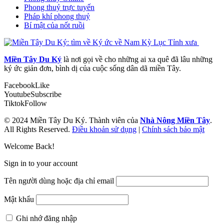
Phong thuỷ trực tuyến
Pháp khí phong thuỷ
Bí mật của nốt ruồi
Miền Tây Du Ký
là nơi gọi về cho những ai xa quê đã lâu những
ký ức giản đơn, bình dị của cuộc sống dân dã miền Tây.
Facebook
Like
Youtube
Subscribe
Tiktok
Follow
© 2024 Miền Tây Du Ký. Thành viên của
Nhà Nông Miền Tây
.
All Rights Reserved.
Điều khoản sử dụng
|
Chính sách bảo mật
Welcome Back!
Sign in to your account
Tên người dùng hoặc địa chỉ email
Mật khẩu
Ghi nhớ đăng nhập