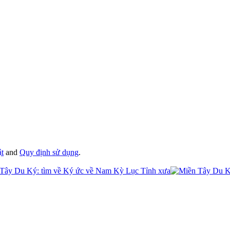
ật
and
Quy định sử dụng
.