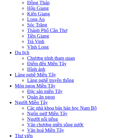
Đồng Tháp
Hậu Giang
Kiên Giang
Long An
Sóc Trăng
Thành Phố Cần Thơ
Tiền Giang
Trà Vinh
Vĩnh Long
Du lịch
Chương trình tham quan
Điểm đến Miền Tây
Hình ảnh
Làng nghề Miền Tây
Làng nghề truyền thống
Món ngon Miền Tây
Đặc sản miền Tây
Quán ăn ngon
Người Miền Tây
Các nhà khoa bản hán học Nam Bộ
Ngôn ngữ Miền Tây
Người nổi tiếng
Văn chương miền sông nước
Văn hoá Miền Tây
Thư viện