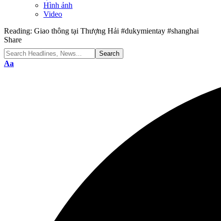
Hình ảnh
Video
Reading:
Giao thông tại Thượng Hải #dukymientay #shanghai
Share
Font
Aa
Resizer