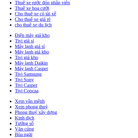
Thuê xe rước đón nhân viên
Thuê xe hoa cưới
Cho thuê xe có tài xế
Cho thuê xe giá rẻ
cho thuê xe du lịch
Điện máy giá kho
Tivi giá sỉ
Máy lạnh giá sỉ
Máy lạnh giá kho
Tivi giá kho
Máy lạnh Daikin
Máy lạnh Casper
Tivi Samsung
Tivi Sony
Tivi Casper
Tivi Coocaa
Xem vận mệnh
Xem phong thuỷ
Phong thuỷ xây dựng
Kinh dịch
Tướng số
Văn cúng
Bùa ngãi