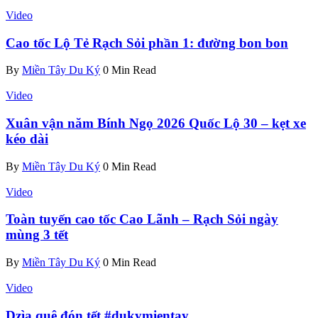
Video
Cao tốc Lộ Tẻ Rạch Sỏi phần 1: đường bon bon
By
Miền Tây Du Ký
0 Min Read
Video
Xuân vận năm Bính Ngọ 2026 Quốc Lộ 30 – kẹt xe
kéo dài
By
Miền Tây Du Ký
0 Min Read
Video
Toàn tuyến cao tốc Cao Lãnh – Rạch Sỏi ngày
mùng 3 tết
By
Miền Tây Du Ký
0 Min Read
Video
Dzìa quê đón tết #dukymientay