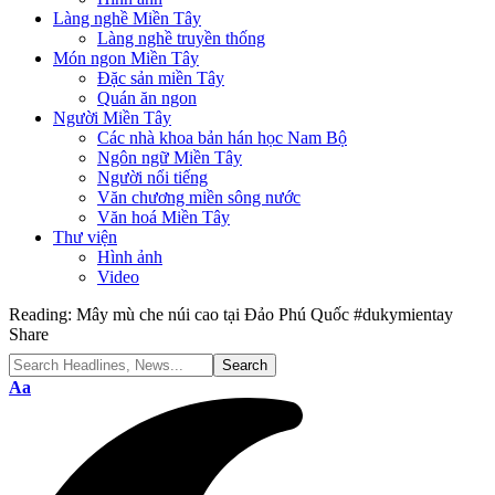
Làng nghề Miền Tây
Làng nghề truyền thống
Món ngon Miền Tây
Đặc sản miền Tây
Quán ăn ngon
Người Miền Tây
Các nhà khoa bản hán học Nam Bộ
Ngôn ngữ Miền Tây
Người nổi tiếng
Văn chương miền sông nước
Văn hoá Miền Tây
Thư viện
Hình ảnh
Video
Reading:
Mây mù che núi cao tại Đảo Phú Quốc #dukymientay
Share
Font
Aa
Resizer