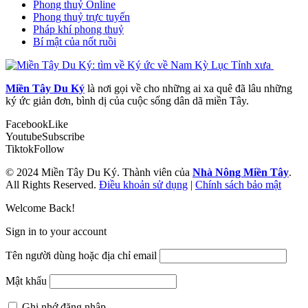
Phong thuỷ Online
Phong thuỷ trực tuyến
Pháp khí phong thuỷ
Bí mật của nốt ruồi
Miền Tây Du Ký
là nơi gọi về cho những ai xa quê đã lâu những
ký ức giản đơn, bình dị của cuộc sống dân dã miền Tây.
Facebook
Like
Youtube
Subscribe
Tiktok
Follow
© 2024 Miền Tây Du Ký. Thành viên của
Nhà Nông Miền Tây
.
All Rights Reserved.
Điều khoản sử dụng
|
Chính sách bảo mật
Welcome Back!
Sign in to your account
Tên người dùng hoặc địa chỉ email
Mật khẩu
Ghi nhớ đăng nhập