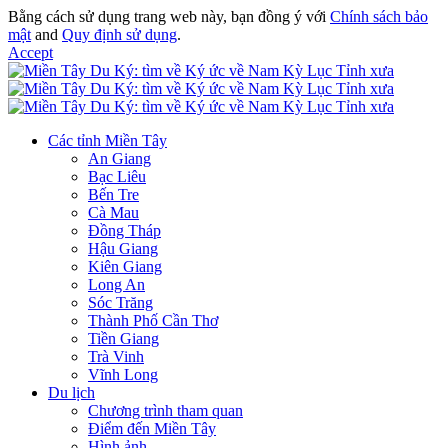
Bằng cách sử dụng trang web này, bạn đồng ý với
Chính sách bảo
mật
and
Quy định sử dụng
.
Accept
Các tỉnh Miền Tây
An Giang
Bạc Liêu
Bến Tre
Cà Mau
Đồng Tháp
Hậu Giang
Kiên Giang
Long An
Sóc Trăng
Thành Phố Cần Thơ
Tiền Giang
Trà Vinh
Vĩnh Long
Du lịch
Chương trình tham quan
Điểm đến Miền Tây
Hình ảnh