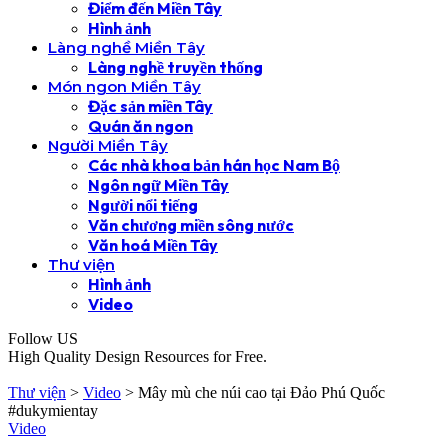
Điểm đến Miền Tây
Hình ảnh
Làng nghề Miền Tây
Làng nghề truyền thống
Món ngon Miền Tây
Đặc sản miền Tây
Quán ăn ngon
Người Miền Tây
Các nhà khoa bản hán học Nam Bộ
Ngôn ngữ Miền Tây
Người nổi tiếng
Văn chương miền sông nước
Văn hoá Miền Tây
Thư viện
Hình ảnh
Video
Follow US
High Quality Design Resources for Free.
Thư viện
>
Video
>
Mây mù che núi cao tại Đảo Phú Quốc
#dukymientay
Video