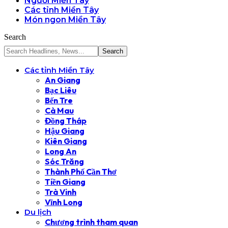
Người Miền Tây
Các tỉnh Miền Tây
Món ngon Miền Tây
Search
Các tỉnh Miền Tây
An Giang
Bạc Liêu
Bến Tre
Cà Mau
Đồng Tháp
Hậu Giang
Kiên Giang
Long An
Sóc Trăng
Thành Phố Cần Thơ
Tiền Giang
Trà Vinh
Vĩnh Long
Du lịch
Chương trình tham quan