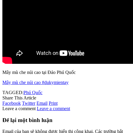
Mây mù che núi cao tại Đảo Phú Quốc
Mây mù che núi cao #dukymientay
TAGGED:
Phú Quốc
Share This Article
Facebook
Twitter
Email
Print
Leave a comment
Leave a comment
Để lại một bình luận
Email của bạn sẽ không được hiển thị công khai.
Các trường bắt