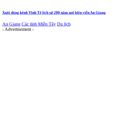
Xuôi dòng kênh Vĩnh Tế lịch sử 200 năm nơi biên viễn An Giang
An Giang
Các tỉnh Miền Tây
Du lịch
- Advertisement -