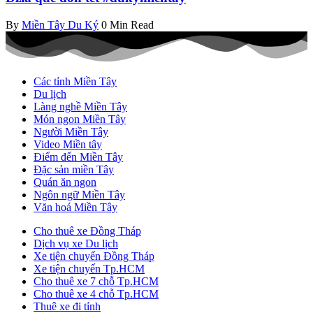
By
Miền Tây Du Ký
0 Min Read
Các tỉnh Miền Tây
Du lịch
Làng nghề Miền Tây
Món ngon Miền Tây
Người Miền Tây
Video Miền tây
Điểm đến Miền Tây
Đặc sản miền Tây
Quán ăn ngon
Ngôn ngữ Miền Tây
Văn hoá Miền Tây
Cho thuê xe Đồng Tháp
Dịch vụ xe Du lịch
Xe tiện chuyến Đồng Tháp
Xe tiện chuyến Tp.HCM
Cho thuê xe 7 chỗ Tp.HCM
Cho thuê xe 4 chỗ Tp.HCM
Thuê xe đi tỉnh