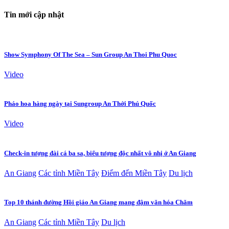
Tin mới cập nhật
Show Symphony Of The Sea – Sun Group An Thoi Phu Quoc
Video
Pháo hoa hàng ngày tại Sungroup An Thới Phú Quốc
Video
Check-in tượng đài cá ba sa, biểu tượng độc nhất vô nhị ở An Giang
An Giang
Các tỉnh Miền Tây
Điểm đến Miền Tây
Du lịch
Top 10 thánh đường Hồi giáo An Giang mang đậm văn hóa Chăm
An Giang
Các tỉnh Miền Tây
Du lịch