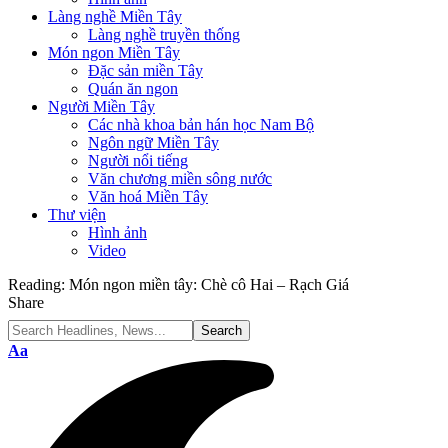
Làng nghề Miền Tây
Làng nghề truyền thống
Món ngon Miền Tây
Đặc sản miền Tây
Quán ăn ngon
Người Miền Tây
Các nhà khoa bản hán học Nam Bộ
Ngôn ngữ Miền Tây
Người nổi tiếng
Văn chương miền sông nước
Văn hoá Miền Tây
Thư viện
Hình ảnh
Video
Reading:
Món ngon miền tây: Chè cô Hai – Rạch Giá
Share
Font
Aa
Resizer