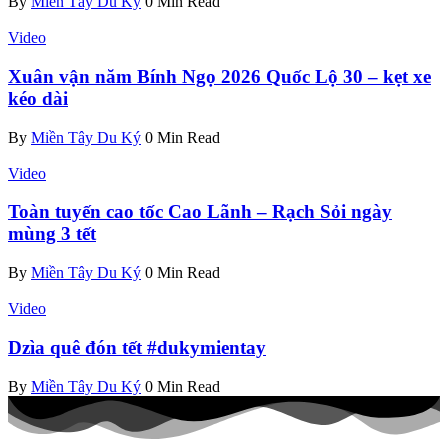
By
Miền Tây Du Ký
0 Min Read
Video
Xuân vận năm Bính Ngọ 2026 Quốc Lộ 30 – kẹt xe
kéo dài
By
Miền Tây Du Ký
0 Min Read
Video
Toàn tuyến cao tốc Cao Lãnh – Rạch Sỏi ngày
mùng 3 tết
By
Miền Tây Du Ký
0 Min Read
Video
Dzìa quê đón tết #dukymientay
By
Miền Tây Du Ký
0 Min Read