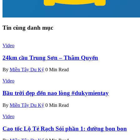
Tin cùng danh mục
Video
24km cầu Trung Sơn – Thâm Quyến
By
Miền Tây Du Ký
0 Min Read
Video
Bầu trời đẹp đến nao lòng #dukymientay
By
Miền Tây Du Ký
0 Min Read
Video
Cao tốc Lộ Tẻ Rạch Sỏi phần 1: đường bon bon