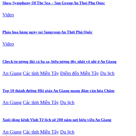
Show Symphony Of The Sea – Sun Group An Thoi Phu Quoc
Video
Pháo hoa hàng ngày tại Sungroup An Thới Phú Quốc
Video
Check-in tượng đài cá ba sa, biểu tượng độc nhất vô nhị ở An Giang
An Giang
Các tỉnh Miền Tây
Điểm đến Miền Tây
Du lịch
Top 10 thánh đường Hồi giáo An Giang mang đậm văn hóa Chăm
An Giang
Các tỉnh Miền Tây
Du lịch
Xuôi dòng kênh Vĩnh Tế lịch sử 200 năm nơi biên viễn An Giang
An Giang
Các tỉnh Miền Tây
Du lịch