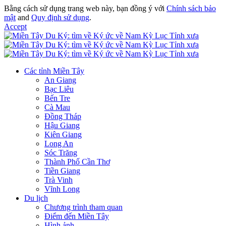
Bằng cách sử dụng trang web này, bạn đồng ý với
Chính sách bảo
mật
and
Quy định sử dụng
.
Accept
Các tỉnh Miền Tây
An Giang
Bạc Liêu
Bến Tre
Cà Mau
Đồng Tháp
Hậu Giang
Kiên Giang
Long An
Sóc Trăng
Thành Phố Cần Thơ
Tiền Giang
Trà Vinh
Vĩnh Long
Du lịch
Chương trình tham quan
Điểm đến Miền Tây
Hình ảnh