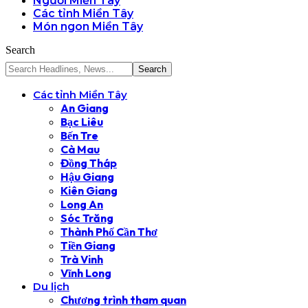
Người Miền Tây
Các tỉnh Miền Tây
Món ngon Miền Tây
Search
Các tỉnh Miền Tây
An Giang
Bạc Liêu
Bến Tre
Cà Mau
Đồng Tháp
Hậu Giang
Kiên Giang
Long An
Sóc Trăng
Thành Phố Cần Thơ
Tiền Giang
Trà Vinh
Vĩnh Long
Du lịch
Chương trình tham quan