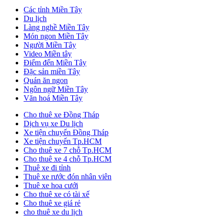
Các tỉnh Miền Tây
Du lịch
Làng nghề Miền Tây
Món ngon Miền Tây
Người Miền Tây
Video Miền tây
Điểm đến Miền Tây
Đặc sản miền Tây
Quán ăn ngon
Ngôn ngữ Miền Tây
Văn hoá Miền Tây
Cho thuê xe Đồng Tháp
Dịch vụ xe Du lịch
Xe tiện chuyến Đồng Tháp
Xe tiện chuyến Tp.HCM
Cho thuê xe 7 chỗ Tp.HCM
Cho thuê xe 4 chỗ Tp.HCM
Thuê xe đi tỉnh
Thuê xe rước đón nhân viên
Thuê xe hoa cưới
Cho thuê xe có tài xế
Cho thuê xe giá rẻ
cho thuê xe du lịch