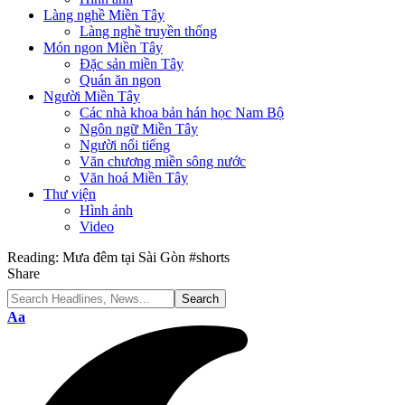
Làng nghề Miền Tây
Làng nghề truyền thống
Món ngon Miền Tây
Đặc sản miền Tây
Quán ăn ngon
Người Miền Tây
Các nhà khoa bản hán học Nam Bộ
Ngôn ngữ Miền Tây
Người nổi tiếng
Văn chương miền sông nước
Văn hoá Miền Tây
Thư viện
Hình ảnh
Video
Reading:
Mưa đêm tại Sài Gòn #shorts
Share
Font
Aa
Resizer