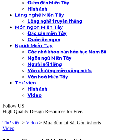
Điểm đến Miền Tây
Hình ảnh
Làng nghề Miền Tây
Làng nghề truyền thống
Món ngon Miền Tây
Đặc sản miền Tây
Quán ăn ngon
Người Miền Tây
Các nhà khoa bản hán học Nam Bộ
Ngôn ngữ Miền Tây
Người nổi tiếng
Văn chương miền sông nước
Văn hoá Miền Tây
Thư viện
Hình ảnh
Video
Follow US
High Quality Design Resources for Free.
Thư viện
>
Video
>
Mưa đêm tại Sài Gòn #shorts
Video