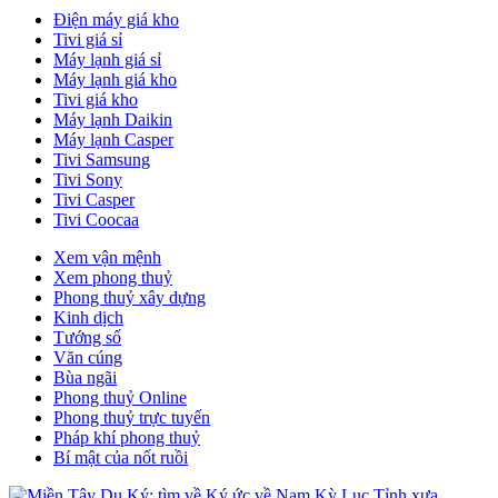
Điện máy giá kho
Tivi giá sỉ
Máy lạnh giá sỉ
Máy lạnh giá kho
Tivi giá kho
Máy lạnh Daikin
Máy lạnh Casper
Tivi Samsung
Tivi Sony
Tivi Casper
Tivi Coocaa
Xem vận mệnh
Xem phong thuỷ
Phong thuỷ xây dựng
Kinh dịch
Tướng số
Văn cúng
Bùa ngãi
Phong thuỷ Online
Phong thuỷ trực tuyến
Pháp khí phong thuỷ
Bí mật của nốt ruồi