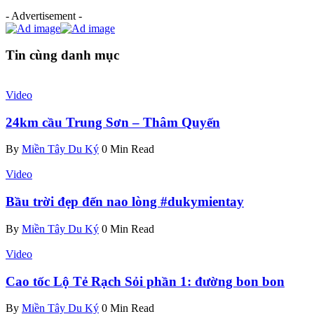
- Advertisement -
Tin cùng danh mục
Video
24km cầu Trung Sơn – Thâm Quyến
By
Miền Tây Du Ký
0 Min Read
Video
Bầu trời đẹp đến nao lòng #dukymientay
By
Miền Tây Du Ký
0 Min Read
Video
Cao tốc Lộ Tẻ Rạch Sỏi phần 1: đường bon bon
By
Miền Tây Du Ký
0 Min Read