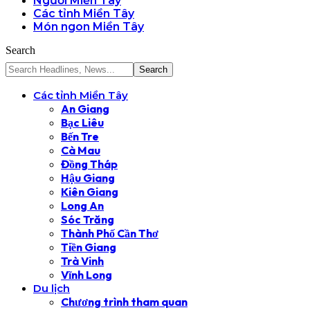
Người Miền Tây
Các tỉnh Miền Tây
Món ngon Miền Tây
Search
Các tỉnh Miền Tây
An Giang
Bạc Liêu
Bến Tre
Cà Mau
Đồng Tháp
Hậu Giang
Kiên Giang
Long An
Sóc Trăng
Thành Phố Cần Thơ
Tiền Giang
Trà Vinh
Vĩnh Long
Du lịch
Chương trình tham quan