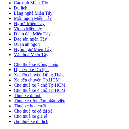
Các tỉnh Miền Tây
Du lịch
Làng nghề Miền Tây
Món ngon Miền Tây
Người Miền Tây
Video Miền tây
Điểm đến Miền Tây
Đặc sản miền Tây
Quán ăn ngon
Ngôn ngữ Miền Tây
Văn hoá Miền Tây
Cho thuê xe Đồng Tháp
Dịch vụ xe Du lịch
Xe tiện chuyến Đồng Tháp
Xe tiện chuyến Tp.HCM
Cho thuê xe 7 chỗ Tp.HCM
Cho thuê xe 4 chỗ Tp.HCM
Thuê xe đi tỉnh
Thuê xe rước đón nhân viên
Thuê xe hoa cưới
Cho thuê xe có tài xế
Cho thuê xe giá rẻ
cho thuê xe du lịch