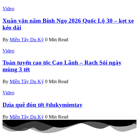
Video
Xuân vận năm Bính Ngọ 2026 Quốc Lộ 30 – kẹt xe
kéo dài
By
Miền Tây Du Ký
0 Min Read
Video
Toàn tuyến cao tốc Cao Lãnh – Rạch Sỏi ngày
mùng 3 tết
By
Miền Tây Du Ký
0 Min Read
Video
Dzìa quê đón tết #dukymientay
By
Miền Tây Du Ký
0 Min Read