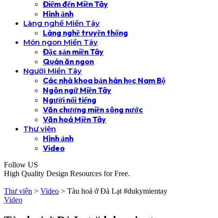
Điểm đến Miền Tây
Hình ảnh
Làng nghề Miền Tây
Làng nghề truyền thống
Món ngon Miền Tây
Đặc sản miền Tây
Quán ăn ngon
Người Miền Tây
Các nhà khoa bản hán học Nam Bộ
Ngôn ngữ Miền Tây
Người nổi tiếng
Văn chương miền sông nước
Văn hoá Miền Tây
Thư viện
Hình ảnh
Video
Follow US
High Quality Design Resources for Free.
Thư viện
>
Video
>
Tàu hoả ở Đà Lạt #dukymientay
Video