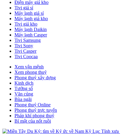
Điện máy giá kho
Tivi giá sỉ
Máy lạnh giá sỉ
Máy lạnh giá kho
Tivi giá kho
Máy lạnh Daikin
Máy lạnh Casper
Tivi Samsung
Tivi Sony
Tivi Casper
Tivi Coocaa
Xem vận mệnh
Xem phong thuỷ
Phong thuỷ xây dựng
Kinh dịch
Tướng số
Văn cúng
Bùa ngãi
Phong thuỷ Online
Phong thuỷ trực tuyến
Pháp khí phong thuỷ
Bí mật của nốt ruồi