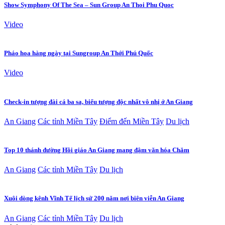
Show Symphony Of The Sea – Sun Group An Thoi Phu Quoc
Video
Pháo hoa hàng ngày tại Sungroup An Thới Phú Quốc
Video
Check-in tượng đài cá ba sa, biểu tượng độc nhất vô nhị ở An Giang
An Giang
Các tỉnh Miền Tây
Điểm đến Miền Tây
Du lịch
Top 10 thánh đường Hồi giáo An Giang mang đậm văn hóa Chăm
An Giang
Các tỉnh Miền Tây
Du lịch
Xuôi dòng kênh Vĩnh Tế lịch sử 200 năm nơi biên viễn An Giang
An Giang
Các tỉnh Miền Tây
Du lịch