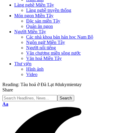
Làng nghề Miền Tây
Làng nghề truyền thống
Món ngon Miền Tây
Đặc sản miền Tây
Quán ăn ngon
Người Miền Tây
Các nhà khoa bản hán học Nam Bộ
Ngôn ngữ Miền Tây
Người nổi tiếng
Văn chương miền sông nước
Văn hoá Miền Tây
Thư viện
Hình ảnh
Video
Reading:
Tàu hoả ở Đà Lạt #dukymientay
Share
Font
Aa
Resizer