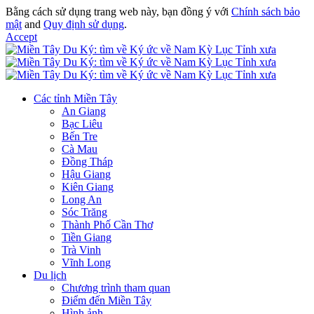
Bằng cách sử dụng trang web này, bạn đồng ý với
Chính sách bảo
mật
and
Quy định sử dụng
.
Accept
Các tỉnh Miền Tây
An Giang
Bạc Liêu
Bến Tre
Cà Mau
Đồng Tháp
Hậu Giang
Kiên Giang
Long An
Sóc Trăng
Thành Phố Cần Thơ
Tiền Giang
Trà Vinh
Vĩnh Long
Du lịch
Chương trình tham quan
Điểm đến Miền Tây
Hình ảnh