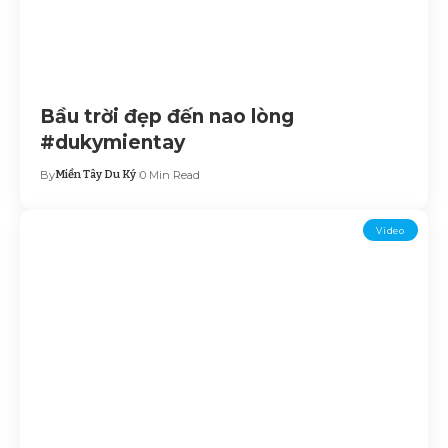
Bầu trời đẹp đến nao lòng
#dukymientay
By
Miền Tây Du Ký
0 Min Read
Video