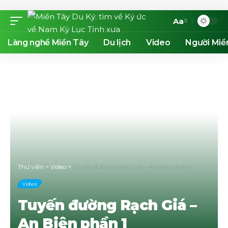
Aa
Font
Resizer
Làng nghề Miền Tây
Du lịch
Video
Người Miề
Thư viện
>
Video
>
Tuyến đường Rạch Giá – An Biên phần 1
Video
Tuyến đường Rạch Giá –
An Biên phần 1