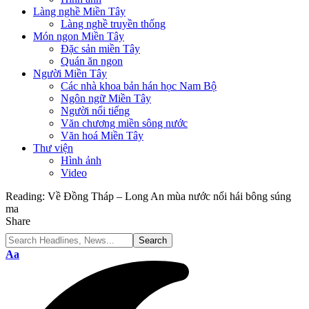
Làng nghề Miền Tây
Làng nghề truyền thống
Món ngon Miền Tây
Đặc sản miền Tây
Quán ăn ngon
Người Miền Tây
Các nhà khoa bản hán học Nam Bộ
Ngôn ngữ Miền Tây
Người nổi tiếng
Văn chương miền sông nước
Văn hoá Miền Tây
Thư viện
Hình ảnh
Video
Reading:
Về Đồng Tháp – Long An mùa nước nổi hái bông súng
ma
Share
Font
Aa
Resizer