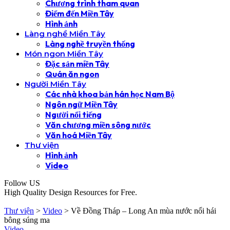
Chương trình tham quan
Điểm đến Miền Tây
Hình ảnh
Làng nghề Miền Tây
Làng nghề truyền thống
Món ngon Miền Tây
Đặc sản miền Tây
Quán ăn ngon
Người Miền Tây
Các nhà khoa bản hán học Nam Bộ
Ngôn ngữ Miền Tây
Người nổi tiếng
Văn chương miền sông nước
Văn hoá Miền Tây
Thư viện
Hình ảnh
Video
Follow US
High Quality Design Resources for Free.
Thư viện
>
Video
>
Về Đồng Tháp – Long An mùa nước nổi hái
bông súng ma
Video