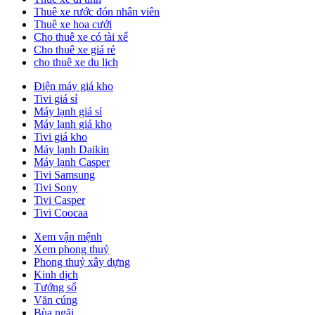
Thuê xe rước đón nhân viên
Thuê xe hoa cưới
Cho thuê xe có tài xế
Cho thuê xe giá rẻ
cho thuê xe du lịch
Điện máy giá kho
Tivi giá sỉ
Máy lạnh giá sỉ
Máy lạnh giá kho
Tivi giá kho
Máy lạnh Daikin
Máy lạnh Casper
Tivi Samsung
Tivi Sony
Tivi Casper
Tivi Coocaa
Xem vận mệnh
Xem phong thuỷ
Phong thuỷ xây dựng
Kinh dịch
Tướng số
Văn cúng
Bùa ngãi