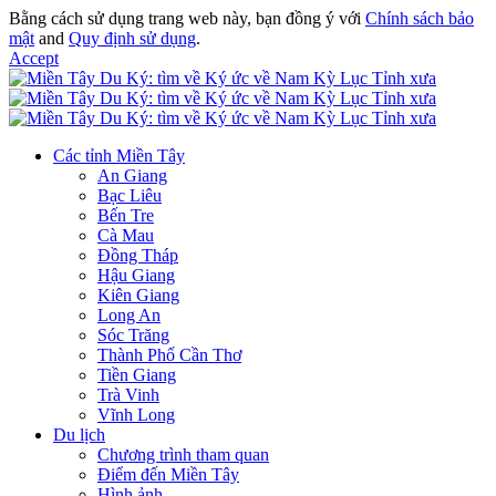
Bằng cách sử dụng trang web này, bạn đồng ý với
Chính sách bảo
mật
and
Quy định sử dụng
.
Accept
Các tỉnh Miền Tây
An Giang
Bạc Liêu
Bến Tre
Cà Mau
Đồng Tháp
Hậu Giang
Kiên Giang
Long An
Sóc Trăng
Thành Phố Cần Thơ
Tiền Giang
Trà Vinh
Vĩnh Long
Du lịch
Chương trình tham quan
Điểm đến Miền Tây
Hình ảnh