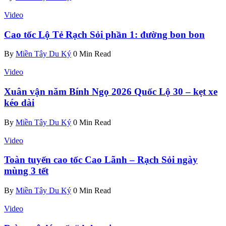
Video
Cao tốc Lộ Tẻ Rạch Sỏi phần 1: đường bon bon
By
Miền Tây Du Ký
0 Min Read
Video
Xuân vận năm Bính Ngọ 2026 Quốc Lộ 30 – kẹt xe
kéo dài
By
Miền Tây Du Ký
0 Min Read
Video
Toàn tuyến cao tốc Cao Lãnh – Rạch Sỏi ngày
mùng 3 tết
By
Miền Tây Du Ký
0 Min Read
Video