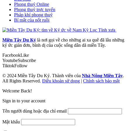
Phong thuỷ Online
Phong thuỷ trực tuyến
Pháp khí phong thuỷ
Bí mật của nốt ruồi
Miền Tây Du Ký
là nơi gọi về cho những ai xa quê đã lâu những
ký ức giản đơn, bình dị của cuộc sống dân dã miền Tây.
Facebook
Like
Youtube
Subscribe
Tiktok
Follow
© 2024 Miền Tây Du Ký. Thành viên của
Nhà Nông Miền Tây
.
All Rights Reserved.
Điều khoản sử dụng
|
Chính sách bảo mật
Welcome Back!
Sign in to your account
Tên người dùng hoặc địa chỉ email
Mật khẩu