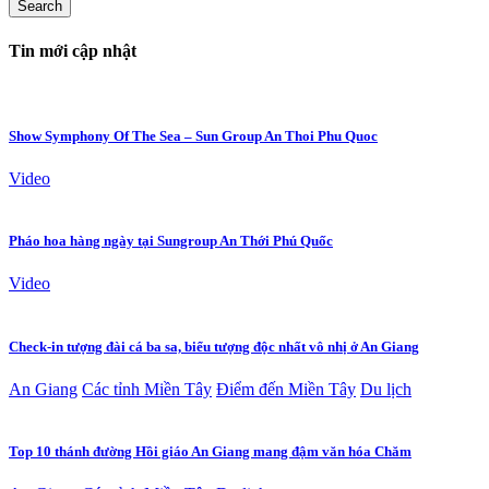
Tin mới cập nhật
Show Symphony Of The Sea – Sun Group An Thoi Phu Quoc
Video
Pháo hoa hàng ngày tại Sungroup An Thới Phú Quốc
Video
Check-in tượng đài cá ba sa, biểu tượng độc nhất vô nhị ở An Giang
An Giang
Các tỉnh Miền Tây
Điểm đến Miền Tây
Du lịch
Top 10 thánh đường Hồi giáo An Giang mang đậm văn hóa Chăm