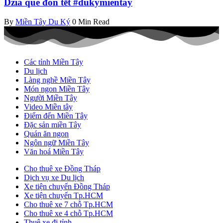
Dzìa quê đón tết #dukymientay
By
Miền Tây Du Ký
0 Min Read
Các tỉnh Miền Tây
Du lịch
Làng nghề Miền Tây
Món ngon Miền Tây
Người Miền Tây
Video Miền tây
Điểm đến Miền Tây
Đặc sản miền Tây
Quán ăn ngon
Ngôn ngữ Miền Tây
Văn hoá Miền Tây
Cho thuê xe Đồng Tháp
Dịch vụ xe Du lịch
Xe tiện chuyến Đồng Tháp
Xe tiện chuyến Tp.HCM
Cho thuê xe 7 chỗ Tp.HCM
Cho thuê xe 4 chỗ Tp.HCM
Thuê xe đi tỉnh