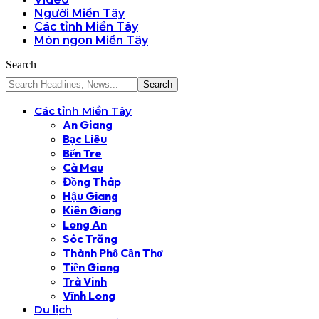
Người Miền Tây
Các tỉnh Miền Tây
Món ngon Miền Tây
Search
Các tỉnh Miền Tây
An Giang
Bạc Liêu
Bến Tre
Cà Mau
Đồng Tháp
Hậu Giang
Kiên Giang
Long An
Sóc Trăng
Thành Phố Cần Thơ
Tiền Giang
Trà Vinh
Vĩnh Long
Du lịch