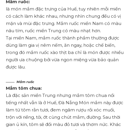
Mắm ruốc:
là món mắm đặc trưng của Huế, tuy nhiên mỗi miền
có cách làm khác nhau, nhưng nhìn chung đều có vị
mặn và mùi đặc trưng. Mắm ruốc miền Nam có màu
nâu tím, ruốc miền Trung có màu nhạt hơn.
Tại miền Nam, mắm ruốc thành phẩm thường được
dùng làm gia vị nêm nếm, ăn ngay, hoặc chế biến,
trong đó mắm ruốc xào thịt ba chỉ là món được nhiều
người ưa chuộng bởi vừa ngon miệng vừa bảo quản
được lâu.
Mắm ruốc
Mắm tôm chua:
Là đặc sản miền Trung nhưng mắm tôm chua nổi
tiếng nhất vẫn là ở Huế, Đà Nẵng Món mắm này được
làm từ tôm rằn tươi, đem ngâm rượu rồi xóc muối,
trộn với riềng, tỏi, ớt cùng chút mắm, đường. Sau thời
gian ủ kín, tôm sẽ đổi màu đỏ tươi và thơm nức. Khác