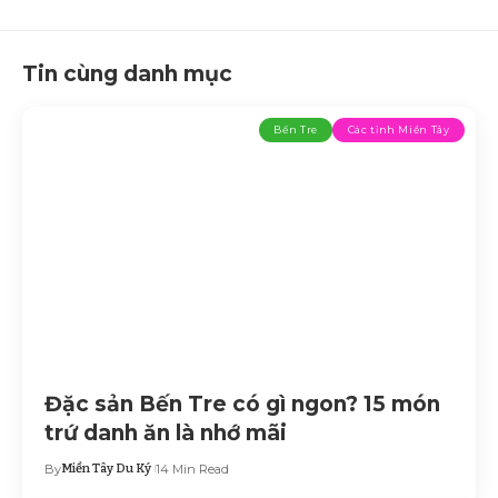
Tin cùng danh mục
Bến Tre
Các tỉnh Miền Tây
Đặc sản Bến Tre có gì ngon? 15 món
trứ danh ăn là nhớ mãi
By
Miền Tây Du Ký
14 Min Read