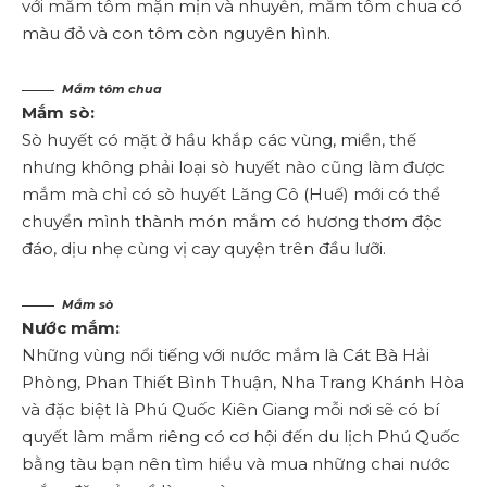
với mắm tôm mặn mịn và nhuyễn, mắm tôm chua có
màu đỏ và con tôm còn nguyên hình.
Mắm tôm chua
Mắm sò:
Sò huyết có mặt ở hầu khắp các vùng, miền, thế
nhưng không phải loại sò huyết nào cũng làm được
mắm mà chỉ có sò huyết Lăng Cô (Huế) mới có thể
chuyển mình thành món mắm có hương thơm độc
đáo, dịu nhẹ cùng vị cay quyện trên đầu lưỡi.
Mắm sò
Nước mắm:
Những vùng nổi tiếng với nước mắm là Cát Bà Hải
Phòng, Phan Thiết Bình Thuận, Nha Trang Khánh Hòa
và đặc biệt là Phú Quốc Kiên Giang mỗi nơi sẽ có bí
quyết làm mắm riêng có cơ hội đến du lịch Phú Quốc
bằng tàu bạn nên tìm hiểu và mua những chai nước