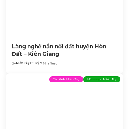
Làng nghề nắn nồi đất huyện Hòn
Đất – Kiên Giang
By
Miền Tây Du Ký
7 Min Read
Các tỉnh Miền Tây
Món ngon Miền Tây