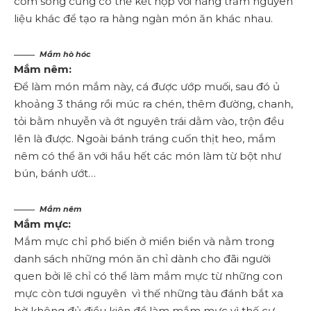
cơm song cũng có thể kết hợp với hàng trăm nguyên
liệu khác để tạo ra hàng ngàn món ăn khác nhau.
Mắm hò hóc
Mắm nêm:
Để làm món mắm này, cá được ướp muối, sau đó ủ
khoảng 3 tháng rồi múc ra chén, thêm đường, chanh,
tỏi bằm nhuyễn và ớt nguyên trái dằm vào, trộn đều
lên là được. Ngoài bánh tráng cuốn thịt heo, mắm
nêm có thể ăn với hầu hết các món làm từ bột như
bún, bánh ướt…
Mắm nêm
Mắm mực:
Mắm mực chỉ phổ biến ở miền biển và nằm trong
danh sách những món ăn chỉ dành cho đãi người
quen bởi lẽ chỉ có thể làm mắm mực từ những con
mực còn tươi nguyên vì thế những tàu đánh bắt xa
bờ không đủ điều kiện để làm mắm mực vì thế cư