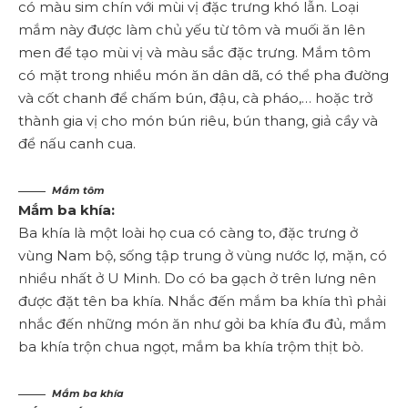
có màu sim chín với mùi vị đặc trưng khó lẫn. Loại
mắm này được làm chủ yếu từ tôm và muối ăn lên
men để tạo mùi vị và màu sắc đặc trưng. Mắm tôm
có mặt trong nhiều món ăn dân dã, có thể pha đường
và cốt chanh để chấm bún, đậu, cà pháo,… hoặc trở
thành gia vị cho món bún riêu, bún thang, giả cầy và
để nấu canh cua.
Mắm tôm
Mắm ba khía:
Ba khía là một loài họ cua có càng to, đặc trưng ở
vùng Nam bộ, sống tập trung ở vùng nước lợ, mặn, có
nhiều nhất ở U Minh. Do có ba gạch ở trên lưng nên
được đặt tên ba khía. Nhắc đến mắm ba khía thì phải
nhắc đến những món ăn như gỏi ba khía đu đủ, mắm
ba khía trộn chua ngọt, mắm ba khía trộm thịt bò.
Mắm ba khía