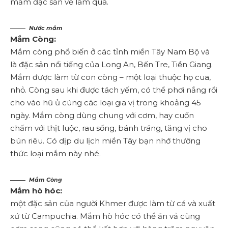
mắm đặc sản về làm quà.
Nước mắm
Mắm Còng:
Mắm còng phổ biến ở các tỉnh miền Tây Nam Bộ và
là đặc sản nổi tiếng của Long An, Bến Tre, Tiền Giang.
Mắm được làm từ con còng – một loại thuộc họ cua,
nhỏ. Còng sau khi được tách yếm, có thể phơi nắng rồi
cho vào hũ ủ cùng các loại gia vị trong khoảng 45
ngày. Mắm còng dùng chung với cơm, hay cuốn
chấm với thịt luộc, rau sống, bánh tráng, tăng vị cho
bún riêu. Có dịp du lịch miền Tây bạn nhớ thường
thức loại mắm này nhé.
Mắm Còng
Mắm hò hóc:
một đặc sản của người Khmer được làm từ cá và xuất
xứ từ Campuchia. Mắm hò hóc có thể ăn vả cùng