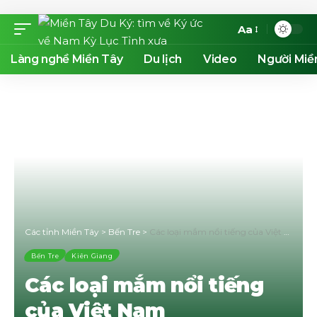
Aa
Làng nghề Miền Tây
Du lịch
Video
Người Miề
Các tỉnh Miền Tây
>
Bến Tre
>
Các loại mắm nổi tiếng của Việt Nam
Bến Tre
Kiên Giang
Các loại mắm nổi tiếng
của Việt Nam