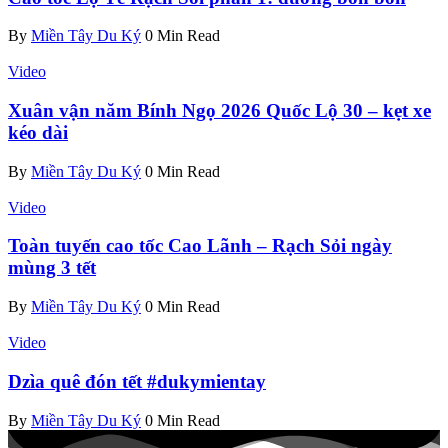
By
Miền Tây Du Ký
0 Min Read
Video
Xuân vận năm Bính Ngọ 2026 Quốc Lộ 30 – kẹt xe
kéo dài
By
Miền Tây Du Ký
0 Min Read
Video
Toàn tuyến cao tốc Cao Lãnh – Rạch Sỏi ngày
mùng 3 tết
By
Miền Tây Du Ký
0 Min Read
Video
Dzìa quê đón tết #dukymientay
By
Miền Tây Du Ký
0 Min Read