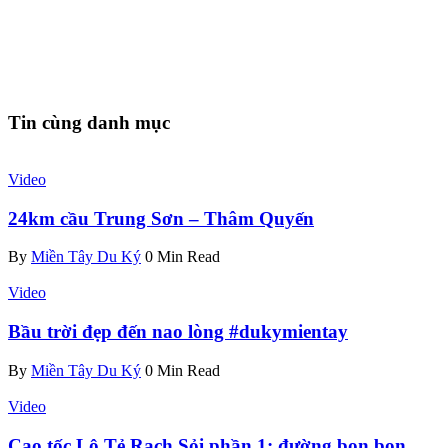
Tin cùng danh mục
Video
24km cầu Trung Sơn – Thâm Quyến
By
Miền Tây Du Ký
0 Min Read
Video
Bầu trời đẹp đến nao lòng #dukymientay
By
Miền Tây Du Ký
0 Min Read
Video
Cao tốc Lộ Tẻ Rạch Sỏi phần 1: đường bon bon