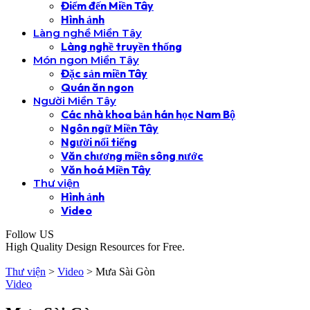
Điểm đến Miền Tây
Hình ảnh
Làng nghề Miền Tây
Làng nghề truyền thống
Món ngon Miền Tây
Đặc sản miền Tây
Quán ăn ngon
Người Miền Tây
Các nhà khoa bản hán học Nam Bộ
Ngôn ngữ Miền Tây
Người nổi tiếng
Văn chương miền sông nước
Văn hoá Miền Tây
Thư viện
Hình ảnh
Video
Follow US
High Quality Design Resources for Free.
Thư viện
>
Video
>
Mưa Sài Gòn
Video