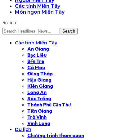
Người Miền Tây
Các tỉnh Miền Tây
Món ngon Miền Tây
Search
Các tỉnh Miền Tây
An Giang
Bạc Liêu
Bến Tre
Cà Mau
Đồng Tháp
Hậu Giang
Kiên Giang
Long An
Sóc Trăng
Thành Phố Cần Thơ
Tiền Giang
Trà Vinh
Vĩnh Long
Du lịch
Chương trình tham quan