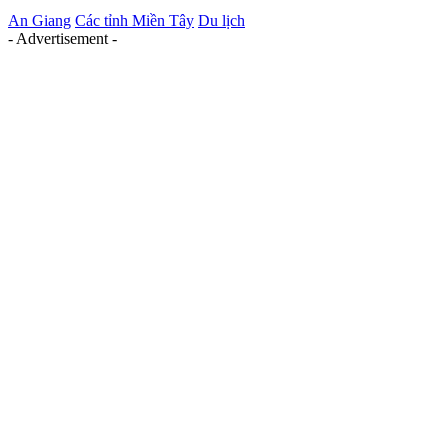
An Giang
Các tỉnh Miền Tây
Du lịch
- Advertisement -