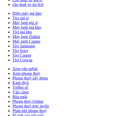
cho thuê xe du lịch
Điện máy giá kho
Tivi giá sỉ
Máy lạnh giá sỉ
Máy lạnh giá kho
Tivi giá kho
Máy lạnh Daikin
Máy lạnh Casper
Tivi Samsung
Tivi Sony
Tivi Casper
Tivi Coocaa
Xem vận mệnh
Xem phong thuỷ
Phong thuỷ xây dựng
Kinh dịch
Tướng số
Văn cúng
Bùa ngãi
Phong thuỷ Online
Phong thuỷ trực tuyến
Pháp khí phong thuỷ
Bí mật của nốt ruồi