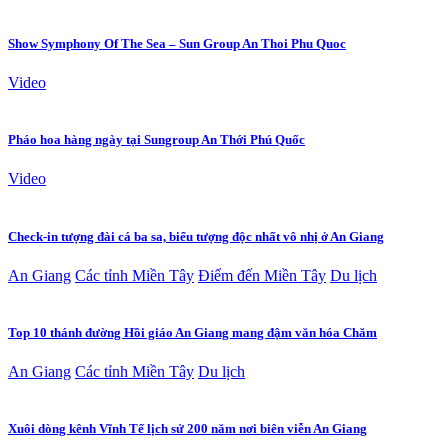
Show Symphony Of The Sea – Sun Group An Thoi Phu Quoc
Video
Pháo hoa hàng ngày tại Sungroup An Thới Phú Quốc
Video
Check-in tượng đài cá ba sa, biểu tượng độc nhất vô nhị ở An Giang
An Giang
Các tỉnh Miền Tây
Điểm đến Miền Tây
Du lịch
Top 10 thánh đường Hồi giáo An Giang mang đậm văn hóa Chăm
An Giang
Các tỉnh Miền Tây
Du lịch
Xuôi dòng kênh Vĩnh Tế lịch sử 200 năm nơi biên viễn An Giang