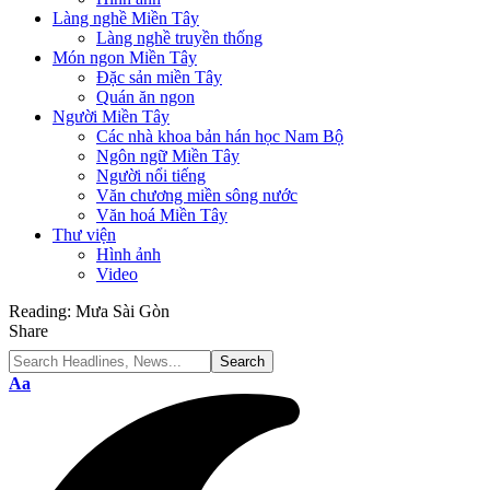
Làng nghề Miền Tây
Làng nghề truyền thống
Món ngon Miền Tây
Đặc sản miền Tây
Quán ăn ngon
Người Miền Tây
Các nhà khoa bản hán học Nam Bộ
Ngôn ngữ Miền Tây
Người nổi tiếng
Văn chương miền sông nước
Văn hoá Miền Tây
Thư viện
Hình ảnh
Video
Reading:
Mưa Sài Gòn
Share
Font
Aa
Resizer