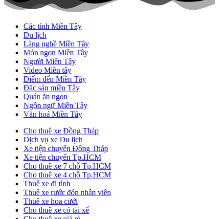
Các tỉnh Miền Tây
Du lịch
Làng nghề Miền Tây
Món ngon Miền Tây
Người Miền Tây
Video Miền tây
Điểm đến Miền Tây
Đặc sản miền Tây
Quán ăn ngon
Ngôn ngữ Miền Tây
Văn hoá Miền Tây
Cho thuê xe Đồng Tháp
Dịch vụ xe Du lịch
Xe tiện chuyến Đồng Tháp
Xe tiện chuyến Tp.HCM
Cho thuê xe 7 chỗ Tp.HCM
Cho thuê xe 4 chỗ Tp.HCM
Thuê xe đi tỉnh
Thuê xe rước đón nhân viên
Thuê xe hoa cưới
Cho thuê xe có tài xế
Cho thuê xe giá rẻ