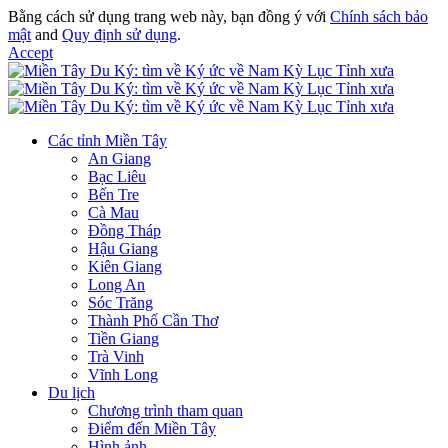
Bằng cách sử dụng trang web này, bạn đồng ý với
Chính sách bảo
mật
and
Quy định sử dụng
.
Accept
Các tỉnh Miền Tây
An Giang
Bạc Liêu
Bến Tre
Cà Mau
Đồng Tháp
Hậu Giang
Kiên Giang
Long An
Sóc Trăng
Thành Phố Cần Thơ
Tiền Giang
Trà Vinh
Vĩnh Long
Du lịch
Chương trình tham quan
Điểm đến Miền Tây
Hình ảnh