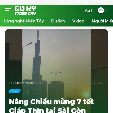
Aa
Làng nghề Miền Tây
Du lịch
Video
Người Miề
Thư viện
>
Video
>
Nắng Chiều mùng 7 tết Giáp Thìn tại Sài Gòn #dukymientay
Video
Nắng Chiều mùng 7 tết
Giáp Thìn tại Sài Gòn