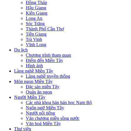
Đồng Tháp
Hậu Giang
Kiên Giang
Long An
Sóc Trăng
Thành Phố Cần Thơ
Tiền Giang
Trà Vinh
Vĩnh Long
Du lịch
Chương trình tham quan
Điểm đến Miền Tây
Hình ảnh
Làng nghề Miền Tây
Làng nghề truyền thống
Món ngon Miền Tây
Đặc sản miền Tây
Quán ăn ngon
Người Miền Tây
Các nhà khoa bản hán học Nam Bộ
Ngôn ngữ Miền Tây
Người nổi tiếng
Văn chương miền sông nước
Văn hoá Miền Tây
Thư viện