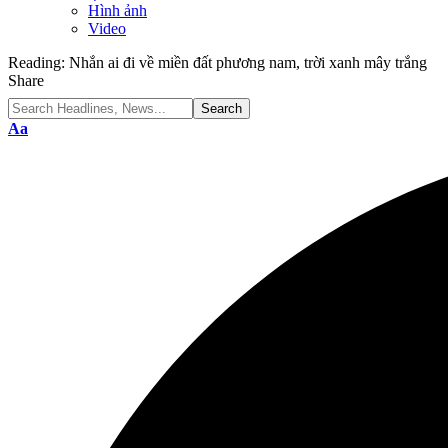
Hình ảnh
Video
Reading:
Nhắn ai đi về miền đất phương nam, trời xanh mây trắng
Share
Font
Aa
Resizer