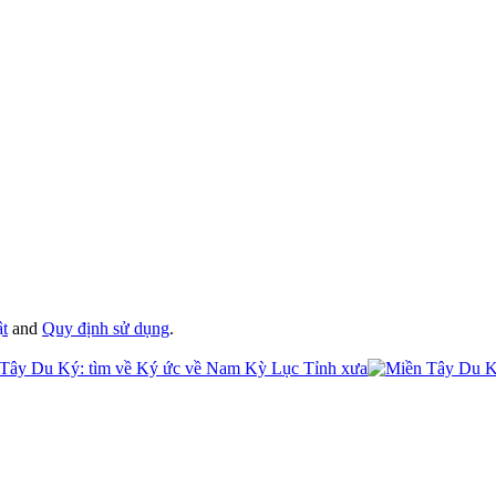
ật
and
Quy định sử dụng
.