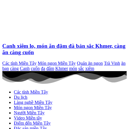
Canh xiêm lo, món ăn đậm đà bản sắc Khmer, càng
ăn càng cuốn
Các tỉnh Miền Tây
Món ngon Miền Tây
Quán ăn ngon
Trà Vinh
ăn
bạn
càng
Canh
cuốn
đa
đâm
Khmer
món
sắc
xiêm
Các tỉnh Miền Tây
Du lịch
Làng nghề Miền Tây
Món ngon Miền Tây
Người Miền Tây
Video Miền tây
Điểm đến Miền Tây
Đặc sản miền Tây