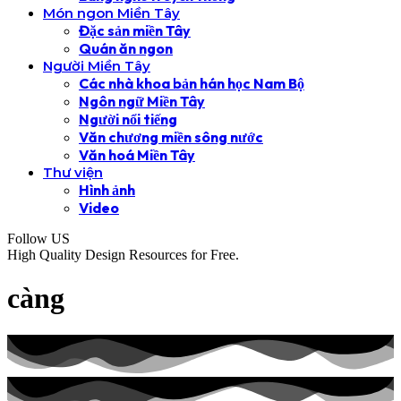
Món ngon Miền Tây
Đặc sản miền Tây
Quán ăn ngon
Người Miền Tây
Các nhà khoa bản hán học Nam Bộ
Ngôn ngữ Miền Tây
Người nổi tiếng
Văn chương miền sông nước
Văn hoá Miền Tây
Thư viện
Hình ảnh
Video
Follow US
High Quality Design Resources for Free.
càng