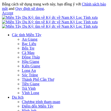
Bằng cách sử dụng trang web này, bạn đồng ý với
Chính sách bảo
mật
and
Quy định sử dụng
.
Accept
Các tỉnh Miền Tây
An Giang
Bạc Liêu
Bến Tre
Cà Mau
Đồng Tháp
Hậu Giang
Kiên Giang
Long An
Sóc Trăng
Thành Phố Cần Thơ
Tiền Giang
Trà Vinh
Vĩnh Long
Du lịch
Chương trình tham quan
Điểm đến Miền Tây
Hình ảnh