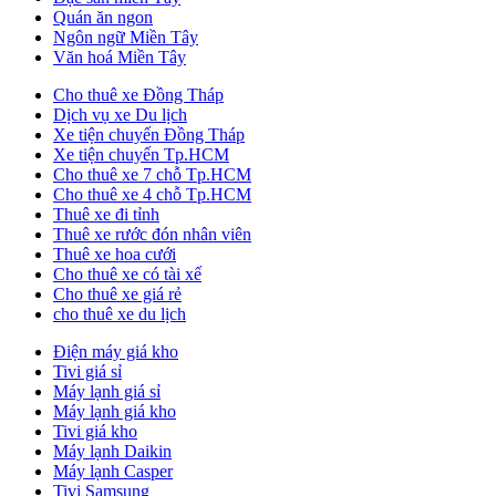
Quán ăn ngon
Ngôn ngữ Miền Tây
Văn hoá Miền Tây
Cho thuê xe Đồng Tháp
Dịch vụ xe Du lịch
Xe tiện chuyến Đồng Tháp
Xe tiện chuyến Tp.HCM
Cho thuê xe 7 chỗ Tp.HCM
Cho thuê xe 4 chỗ Tp.HCM
Thuê xe đi tỉnh
Thuê xe rước đón nhân viên
Thuê xe hoa cưới
Cho thuê xe có tài xế
Cho thuê xe giá rẻ
cho thuê xe du lịch
Điện máy giá kho
Tivi giá sỉ
Máy lạnh giá sỉ
Máy lạnh giá kho
Tivi giá kho
Máy lạnh Daikin
Máy lạnh Casper
Tivi Samsung