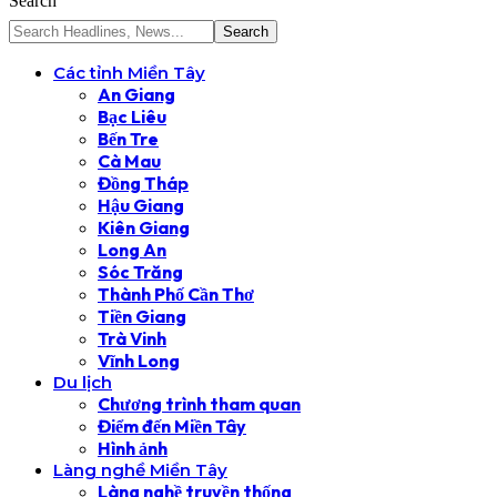
Search
Các tỉnh Miền Tây
An Giang
Bạc Liêu
Bến Tre
Cà Mau
Đồng Tháp
Hậu Giang
Kiên Giang
Long An
Sóc Trăng
Thành Phố Cần Thơ
Tiền Giang
Trà Vinh
Vĩnh Long
Du lịch
Chương trình tham quan
Điểm đến Miền Tây
Hình ảnh
Làng nghề Miền Tây
Làng nghề truyền thống