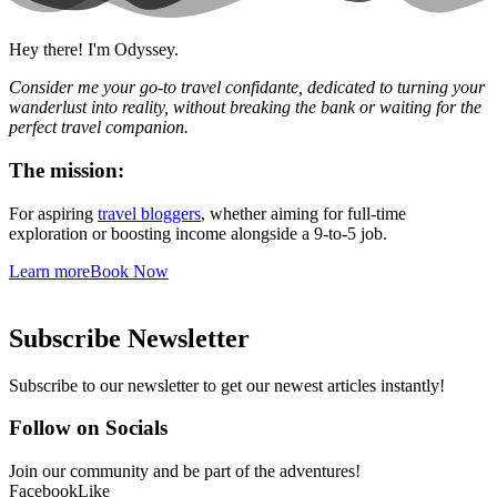
Hey there! I'm Odyssey.
Consider me your go-to travel confidante, dedicated to turning your
wanderlust into reality, without breaking the bank or waiting for the
perfect travel companion.
The mission:
For aspiring
travel bloggers
, whether aiming for full-time
exploration or boosting income alongside a 9-to-5 job.
Learn more
Book Now
Subscribe Newsletter
Subscribe to our newsletter to get our newest articles instantly!
Follow on Socials
Join our community and be part of the adventures!
Facebook
Like