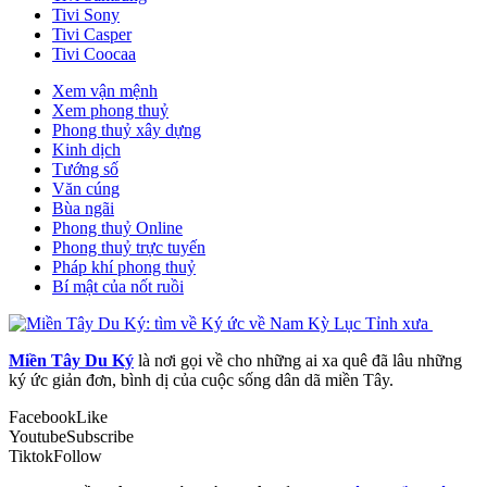
Tivi Sony
Tivi Casper
Tivi Coocaa
Xem vận mệnh
Xem phong thuỷ
Phong thuỷ xây dựng
Kinh dịch
Tướng số
Văn cúng
Bùa ngãi
Phong thuỷ Online
Phong thuỷ trực tuyến
Pháp khí phong thuỷ
Bí mật của nốt ruồi
Miền Tây Du Ký
là nơi gọi về cho những ai xa quê đã lâu những
ký ức giản đơn, bình dị của cuộc sống dân dã miền Tây.
Facebook
Like
Youtube
Subscribe
Tiktok
Follow