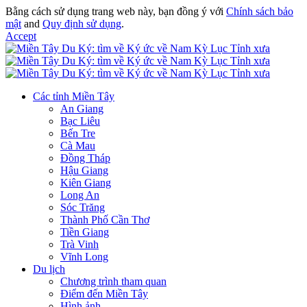
Bằng cách sử dụng trang web này, bạn đồng ý với
Chính sách bảo
mật
and
Quy định sử dụng
.
Accept
Các tỉnh Miền Tây
An Giang
Bạc Liêu
Bến Tre
Cà Mau
Đồng Tháp
Hậu Giang
Kiên Giang
Long An
Sóc Trăng
Thành Phố Cần Thơ
Tiền Giang
Trà Vinh
Vĩnh Long
Du lịch
Chương trình tham quan
Điểm đến Miền Tây
Hình ảnh