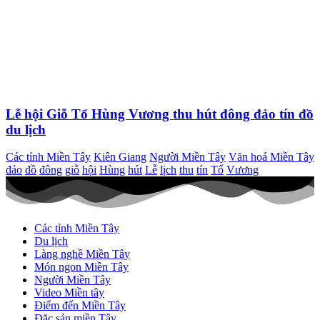
Lễ hội Giỗ Tổ Hùng Vương thu hút đông đảo tín đồ
du lịch
Các tỉnh Miền Tây
Kiên Giang
Người Miền Tây
Văn hoá Miền Tây
đảo
đồ
đông
giỗ
hội
Hùng
hút
Lễ
lịch
thu
tín
Tổ
Vương
Các tỉnh Miền Tây
Du lịch
Làng nghề Miền Tây
Món ngon Miền Tây
Người Miền Tây
Video Miền tây
Điểm đến Miền Tây
Đặc sản miền Tây