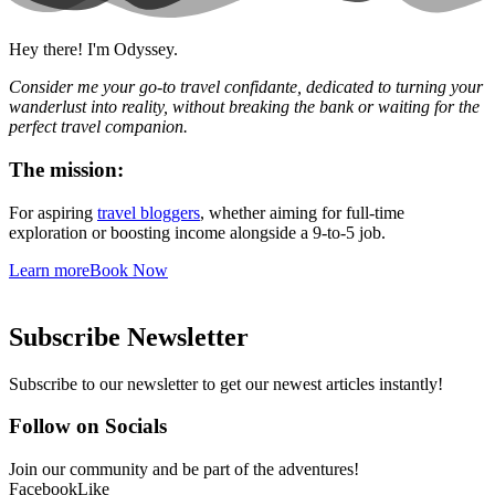
Hey there! I'm Odyssey.
Consider me your go-to travel confidante, dedicated to turning your
wanderlust into reality, without breaking the bank or waiting for the
perfect travel companion.
The mission:
For aspiring
travel bloggers
, whether aiming for full-time
exploration or boosting income alongside a 9-to-5 job.
Learn more
Book Now
Subscribe Newsletter
Subscribe to our newsletter to get our newest articles instantly!
Follow on Socials
Join our community and be part of the adventures!
Facebook
Like