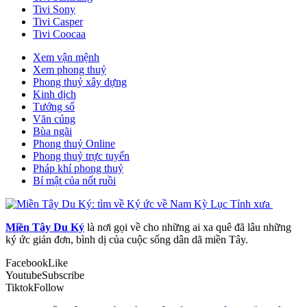
Tivi Sony
Tivi Casper
Tivi Coocaa
Xem vận mệnh
Xem phong thuỷ
Phong thuỷ xây dựng
Kinh dịch
Tướng số
Văn cúng
Bùa ngãi
Phong thuỷ Online
Phong thuỷ trực tuyến
Pháp khí phong thuỷ
Bí mật của nốt ruồi
Miền Tây Du Ký
là nơi gọi về cho những ai xa quê đã lâu những
ký ức giản đơn, bình dị của cuộc sống dân dã miền Tây.
Facebook
Like
Youtube
Subscribe
Tiktok
Follow