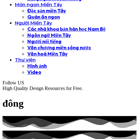
Món ngon Miền Tây
Đặc sản miền Tây
Quán ăn ngon
Người Miền Tây
Các nhà khoa bản hán học Nam Bộ
Ngôn ngữ Miền Tây
Người nổi tiếng
Văn chương miền sông nước
Văn hoá Miền Tây
Thư viện
Hình ảnh
Video
Follow US
High Quality Design Resources for Free.
đông