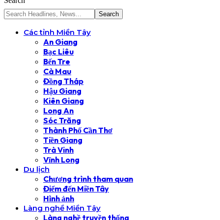
Search
Các tỉnh Miền Tây
An Giang
Bạc Liêu
Bến Tre
Cà Mau
Đồng Tháp
Hậu Giang
Kiên Giang
Long An
Sóc Trăng
Thành Phố Cần Thơ
Tiền Giang
Trà Vinh
Vĩnh Long
Du lịch
Chương trình tham quan
Điểm đến Miền Tây
Hình ảnh
Làng nghề Miền Tây
Làng nghề truyền thống