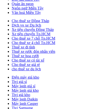
Quán ăn ngon
Ngôn ngữ Miền Tây
Văn hoá Miền Tây
Cho thuê xe Đồng Tháp
Dịch vụ xe Du lịch
Xe tiện chuyến Đồng Tháp
Xe tiện chuyến Tp.HCM
Cho thuê xe 7 chỗ Tp.HCM
Cho thuê xe 4 chỗ Tp.HCM
Thuê xe đi tỉnh
Thuê xe rước đón nhân viên
Thuê xe hoa cưới
Cho thuê xe có tài xế
Cho thuê xe giá rẻ
cho thuê xe du lịch
Điện máy giá kho
Tivi giá sỉ
Máy lạnh giá sỉ
Máy lạnh giá kho
Tivi giá kho
Máy lạnh Daikin
Máy lạnh Casper
Tivi Samsung