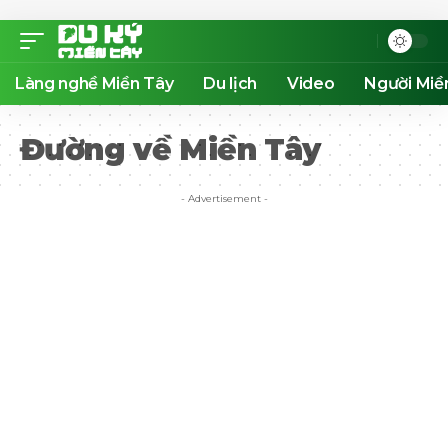
Làng nghề Miền Tây
Du lịch
Video
Người Miề
Đường về Miền Tây
- Advertisement -