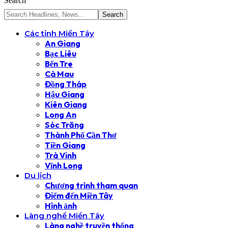
Search
Các tỉnh Miền Tây
An Giang
Bạc Liêu
Bến Tre
Cà Mau
Đồng Tháp
Hậu Giang
Kiên Giang
Long An
Sóc Trăng
Thành Phố Cần Thơ
Tiền Giang
Trà Vinh
Vĩnh Long
Du lịch
Chương trình tham quan
Điểm đến Miền Tây
Hình ảnh
Làng nghề Miền Tây
Làng nghề truyền thống