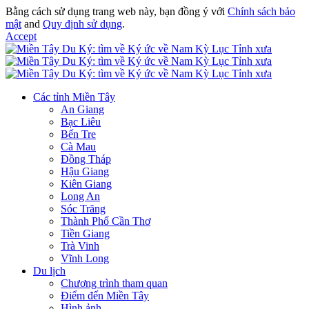
Bằng cách sử dụng trang web này, bạn đồng ý với
Chính sách bảo
mật
and
Quy định sử dụng
.
Accept
Các tỉnh Miền Tây
An Giang
Bạc Liêu
Bến Tre
Cà Mau
Đồng Tháp
Hậu Giang
Kiên Giang
Long An
Sóc Trăng
Thành Phố Cần Thơ
Tiền Giang
Trà Vinh
Vĩnh Long
Du lịch
Chương trình tham quan
Điểm đến Miền Tây
Hình ảnh