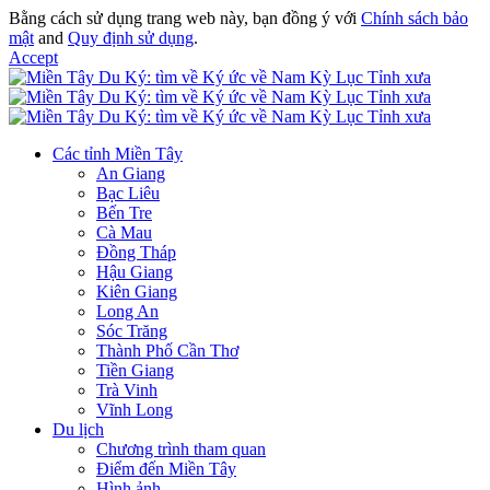
Bằng cách sử dụng trang web này, bạn đồng ý với
Chính sách bảo
mật
and
Quy định sử dụng
.
Accept
Các tỉnh Miền Tây
An Giang
Bạc Liêu
Bến Tre
Cà Mau
Đồng Tháp
Hậu Giang
Kiên Giang
Long An
Sóc Trăng
Thành Phố Cần Thơ
Tiền Giang
Trà Vinh
Vĩnh Long
Du lịch
Chương trình tham quan
Điểm đến Miền Tây
Hình ảnh