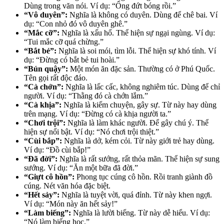
Dùng trong văn nói. Ví dụ: “Ổng đứt bóng rồi.”
“Vô duyên”:
Nghĩa là không có duyên. Dùng để chê bai. Ví
dụ: “Con nhỏ đó vô duyên ghê.”
“Mắc cỡ”:
Nghĩa là xấu hổ. Thể hiện sự ngại ngùng. Ví dụ:
“Tui mắc cỡ quá chừng.”
“Bắt bẻ”:
Nghĩa là soi mói, tìm lỗi. Thể hiện sự khó tính. Ví
dụ: “Đừng có bắt bẻ tui hoài.”
“Bún quậy”:
Một món ăn đặc sản. Thường có ở Phú Quốc.
Tên gọi rất độc đáo.
“Cà chớn”:
Nghĩa là lấc cấc, không nghiêm túc. Dùng để chỉ
người. Ví dụ: “Thằng đó cà chớn lắm.”
“Cà khịa”:
Nghĩa là kiếm chuyện, gây sự. Từ này hay dùng
trên mạng. Ví dụ: “Đừng có cà khịa người ta.”
“Chơi trội”:
Nghĩa là làm khác người. Để gây chú ý. Thể
hiện sự nổi bật. Ví dụ: “Nó chơi trội thiệt.”
“Cùi bắp”:
Nghĩa là dở, kém cỏi. Từ này giới trẻ hay dùng.
Ví dụ: “Đồ cùi bắp!”
“Đã đời”:
Nghĩa là rất sướng, rất thỏa mãn. Thể hiện sự sung
sướng. Ví dụ: “Ăn một bữa đã đời.”
“Giựt cô hồn”:
Phong tục cúng cô hồn. Rồi tranh giành đồ
cúng. Nét văn hóa đặc biệt.
“Hết sảy”:
Nghĩa là tuyệt vời, quá đỉnh. Từ này khen ngợi.
Ví dụ: “Món này ăn hết sảy!”
“Làm biếng”:
Nghĩa là lười biếng. Từ này dễ hiểu. Ví dụ:
“Nó làm biếng học.”