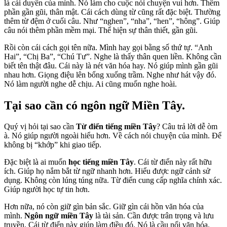
là cái duyên của mình. Nó làm cho cuộc nói chuyện vui hơn. Thêm
phần gần gũi, thân mật. Cái cách dùng từ cũng rất đặc biệt. Thường
thêm từ đệm ở cuối câu. Như “nghen”, “nha”, “hen”, “hông”. Giúp
câu nói thêm phần mềm mại. Thể hiện sự thân thiết, gần gũi.
Rồi còn cái cách gọi tên nữa. Mình hay gọi bằng số thứ tự. “Anh
Hai”, “Chị Ba”, “Chú Tư”. Nghe là thấy thân quen liền. Không cần
biết tên thật đâu. Cái này là nét văn hóa hay. Nó giúp mình gần gũi
nhau hơn. Giọng điệu lên bổng xuống trầm. Nghe như hát vậy đó.
Nó làm người nghe dễ chịu. Ai cũng muốn nghe hoài.
Tại sao cần có ngôn ngữ Miền Tây.
Quý vị hỏi tại sao cần
Từ điển tiếng miền Tây
? Câu trả lời dễ òm
à. Nó giúp người ngoài hiểu hơn. Về cách nói chuyện của mình. Để
không bị “khớp” khi giao tiếp.
Đặc biệt là ai muốn
học tiếng miền Tây
. Cái từ điển này rất hữu
ích. Giúp họ nắm bắt từ ngữ nhanh hơn. Hiểu được ngữ cảnh sử
dụng. Không còn lúng túng nữa. Từ điển cung cấp nghĩa chính xác.
Giúp người học tự tin hơn.
Hơn nữa, nó còn giữ gìn bản sắc. Giữ gìn cái hồn văn hóa của
mình.
Ngôn ngữ miền Tây
là tài sản. Cần được trân trọng và lưu
truyền. Cái từ điển này giúp làm điều đó. Nó là cầu nối văn hóa.