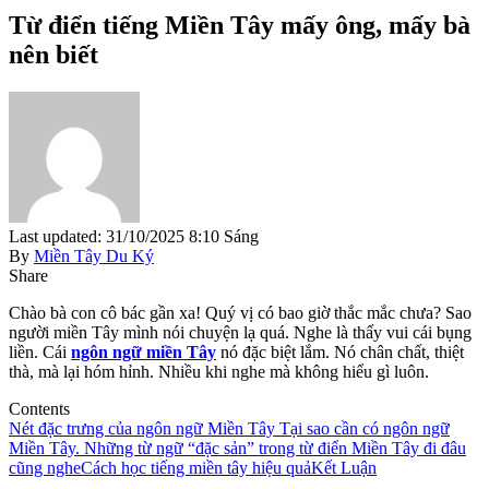
Từ điển tiếng Miền Tây mấy ông, mấy bà
nên biết
Last updated: 31/10/2025 8:10 Sáng
By
Miền Tây Du Ký
Share
Chào bà con cô bác gần xa! Quý vị có bao giờ thắc mắc chưa? Sao
người miền Tây mình nói chuyện lạ quá. Nghe là thấy vui cái bụng
liền. Cái
ngôn ngữ miền Tây
nó đặc biệt lắm. Nó chân chất, thiệt
thà, mà lại hóm hỉnh. Nhiều khi nghe mà không hiểu gì luôn.
Contents
Nét đặc trưng của ngôn ngữ Miền Tây
Tại sao cần có ngôn ngữ
Miền Tây.
Những từ ngữ “đặc sản” trong từ điển Miền Tây đi đâu
cũng nghe
Cách học tiếng miền tây hiệu quả
Kết Luận