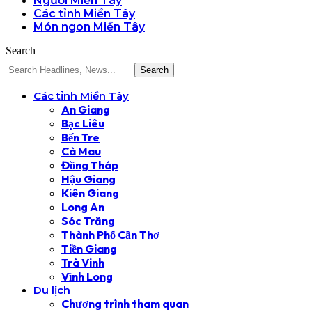
Người Miền Tây
Các tỉnh Miền Tây
Món ngon Miền Tây
Search
Các tỉnh Miền Tây
An Giang
Bạc Liêu
Bến Tre
Cà Mau
Đồng Tháp
Hậu Giang
Kiên Giang
Long An
Sóc Trăng
Thành Phố Cần Thơ
Tiền Giang
Trà Vinh
Vĩnh Long
Du lịch
Chương trình tham quan