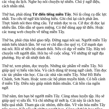
các vlog du lịch. Nghe họ nói chuyện tự nhiên. Chú ý ngữ điệu,
cách nhấn nhá.
Thứ hai, phải dùng
Từ điển tiếng miền Tây
. Nó là công cụ đắc lực
nhất. Tra cứu từ ngữ khi không hiểu. Ghi chú lại cách phát âm.
Thực hành nói theo từng câu. Tự mình đọc to ra. Cứ đọc đi đọc lại
nhiều lần. Dần dần sẽ quen miệng. Có thể dùng app từ điển. Hoặc
các trang web chuyên về tiếng miền Tây.
Thứ ba, phải chịu khó giao tiếp. Đừng ngại nói sai. Người miền Tây
mình hiếu khách lắm. Sẽ vui vẻ chỉ dẫn cho quý vị. Cứ mạnh dạn
mà nói. Rồi sẽ tiến bộ nhanh thôi. Nếu có dịp về miền Tây. Hãy trò
chuyện với người dân. Hỏi họ về cuộc sống. Về những từ ngữ địa
phương. Họ sẽ rất nhiệt tình đó.
Thứ tư, xem phim, đọc truyện. Những tác phẩm về miền Tây. Nó
giúp quý vị hiểu văn hóa. Và cách dùng từ trong ngữ cảnh. Tìm đọc
các tác phẩm văn học. Của các nhà văn miền Tây. Như Hồ Biểu
Chánh, Sơn Nam. Hoặc xem các bộ phim truyền hình. Có bối cảnh
ở miền Tây. Điều này giúp mình thấm nhuần. Cái hồn của ngôn
ngữ.
Thứ năm, tìm bạn bè người miền Tây. Cùng nhau luyện tập. Họ sẽ
giúp quý vị sửa lỗi. Và chỉ những từ mới lạ. Cái này là cách học
hiệu quả nhất. Tham gia các nhóm, diễn đàn. Về văn hóa miền Tây