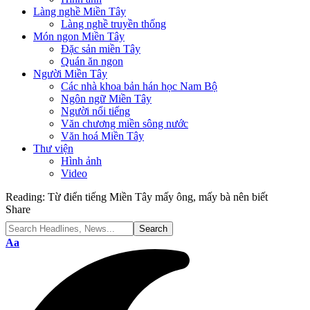
Làng nghề Miền Tây
Làng nghề truyền thống
Món ngon Miền Tây
Đặc sản miền Tây
Quán ăn ngon
Người Miền Tây
Các nhà khoa bản hán học Nam Bộ
Ngôn ngữ Miền Tây
Người nổi tiếng
Văn chương miền sông nước
Văn hoá Miền Tây
Thư viện
Hình ảnh
Video
Reading:
Từ điển tiếng Miền Tây mấy ông, mấy bà nên biết
Share
Font
Aa
Resizer