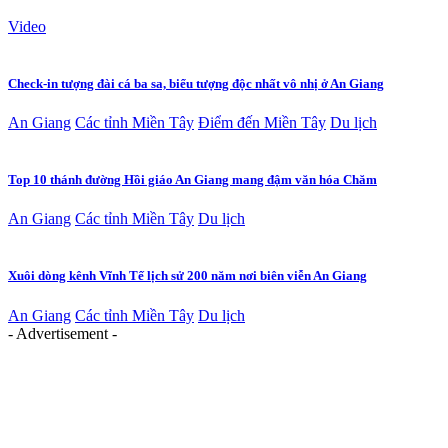
Video
Check-in tượng đài cá ba sa, biểu tượng độc nhất vô nhị ở An Giang
An Giang
Các tỉnh Miền Tây
Điểm đến Miền Tây
Du lịch
Top 10 thánh đường Hồi giáo An Giang mang đậm văn hóa Chăm
An Giang
Các tỉnh Miền Tây
Du lịch
Xuôi dòng kênh Vĩnh Tế lịch sử 200 năm nơi biên viễn An Giang
An Giang
Các tỉnh Miền Tây
Du lịch
- Advertisement -