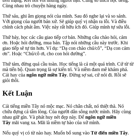
trên mạng. Kết nối với những người bạn. Cùng sở thích học tiếng.
Cùng nhau trò chuyện hàng ngày.
Thứ sáu, ghi âm giọng nói của mình. Sau đó nghe lại và so sánh.
Với giọng của người bản xứ. Sẽ giúp quý vị nhận ra lỗi. Và điều
chỉnh cách phát âm. Việc này rất hữu ích đó. Giúp mình tự sửa lỗi.
Thứ bảy, học các câu giao tiếp cơ bản. Những câu chào hỏi, cảm
ơn. Hoặc hỏi đường, mua bán. Tập nói những câu này trước. Khi
giao tiếp sẽ tự tin hơn. Ví dụ: “Dạ con chào chú/cô”, “Dạ con cảm
ơn”. Hoặc “Chú/cô ơi, cho con hỏi đường”.
Thứ tám, đừng quá cầu toàn. Học tiếng là cả một quá trình. Cứ từ từ
mà tiến bộ. Quan trọng là sự kiên trì. Và niềm đam mê khám phá.
Cái hay của
ngôn ngữ miền Tây
. Đừng sợ sai, cứ nói đi. Rồi sẽ
giỏi thôi.
Kết Luận
Cái tiếng miền Tây nó mộc mạc. Nó chân chất, nó thiệt thà. Nó
chứa đựng cả tấm lòng. Của người dân sông nước mình. Hãy cùng
nhau giữ gìn. Và phát huy nét đẹp này. Để
ngôn ngữ miền
Tây
mãi vang xa. Mãi là niềm tự hào của xứ mình.
Nếu quý vị có từ nào hay. Muốn bổ sung vào
Từ điển miền Tây
.