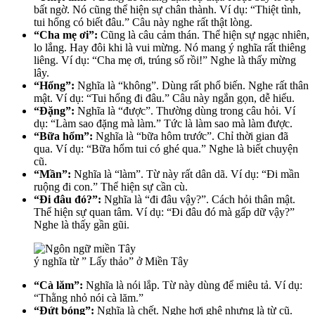
bất ngờ. Nó cũng thể hiện sự chân thành. Ví dụ: “Thiệt tình,
tui hổng có biết đâu.” Câu này nghe rất thật lòng.
“Cha mẹ ơi”:
Cũng là câu cảm thán. Thể hiện sự ngạc nhiên,
lo lắng. Hay đôi khi là vui mừng. Nó mang ý nghĩa rất thiêng
liêng. Ví dụ: “Cha mẹ ơi, trúng số rồi!” Nghe là thấy mừng
lây.
“Hổng”:
Nghĩa là “không”. Dùng rất phổ biến. Nghe rất thân
mật. Ví dụ: “Tui hổng đi đâu.” Câu này ngắn gọn, dễ hiểu.
“Đặng”:
Nghĩa là “được”. Thường dùng trong câu hỏi. Ví
dụ: “Làm sao đặng mà làm.” Tức là làm sao mà làm được.
“Bữa hổm”:
Nghĩa là “bữa hôm trước”. Chỉ thời gian đã
qua. Ví dụ: “Bữa hổm tui có ghé qua.” Nghe là biết chuyện
cũ.
“Mần”:
Nghĩa là “làm”. Từ này rất dân dã. Ví dụ: “Đi mần
ruộng đi con.” Thể hiện sự cần cù.
“Đi đâu đó?”:
Nghĩa là “đi đâu vậy?”. Cách hỏi thân mật.
Thể hiện sự quan tâm. Ví dụ: “Đi đâu đó mà gấp dữ vậy?”
Nghe là thấy gần gũi.
ý nghĩa từ ” Lấy thảo” ở Miền Tây
“Cà lăm”:
Nghĩa là nói lắp. Từ này dùng để miêu tả. Ví dụ:
“Thằng nhỏ nói cà lăm.”
“Đứt bóng”:
Nghĩa là chết. Nghe hơi ghê nhưng là từ cũ.