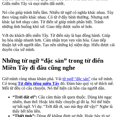
Giữa miền Tây và mọi miền đất nước.
Nó còn giúp tránh hiểu lầm. Nhiều từ ngữ có nghĩa khác nhau. Tùy
theo vùng miền khác nhau. Có từ ở đây bình thường. Nhưng nơi
khác lại hơi nhạy cảm. Từ điển sẽ giúp mình phân biệt. Tránh
những tình huống khó xử. Giao tiếp được suôn sẻ hơn.
Với du khách đến miền Tây. Từ điển này là bạn đồng hành. Giúp
họ hòa nhập nhanh hơn. Cảm nhận trọn vẹn văn hóa. Giao tiếp
thuận lợi với người dân. Tạo nên những kỷ niệm đẹp. Hiểu được cái
duyên của xứ mình.
Những từ ngữ “đặc sản” trong từ điển
Miền Tây đi đâu cũng nghe
Giờ mình cùng nhau khám phá. Vài
từ ngữ “đặc sản”
của xứ mình.
Có trong
Từ điển tiếng miền Tây
đó. Đảm bảo quý vị sẽ thích mê.
Mỗi từ đều có câu chuyện. Nó thể hiện cái hồn của người dân.
“Trời đất ơi”:
Câu cảm thán rất quen thuộc. Dùng khi ngạc
nhiên, than thở. Hoặc khi thấy chuyện gì đó lạ. Nó thể hiện
sự bất ngờ. Ví dụ: “Trời đất ơi, sao mà đẹp dữ vậy!” Nghe là
thấy hết hồn liền.
“Thiệt tình”:
Dùng để khẳng định sự thật. Hoặc bày tỏ sự