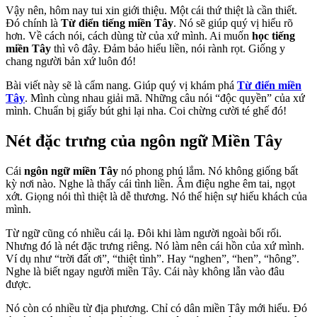
Vậy nên, hôm nay tui xin giới thiệu. Một cái thứ thiệt là cần thiết.
Đó chính là
Từ điển tiếng miền Tây
. Nó sẽ giúp quý vị hiểu rõ
hơn. Về cách nói, cách dùng từ của xứ mình. Ai muốn
học tiếng
miền Tây
thì vô đây. Đảm bảo hiểu liền, nói rành rọt. Giống y
chang người bản xứ luôn đó!
Bài viết này sẽ là cẩm nang. Giúp quý vị khám phá
Từ điển miền
Tây
. Mình cùng nhau giải mã. Những câu nói “độc quyền” của xứ
mình. Chuẩn bị giấy bút ghi lại nha. Coi chừng cười té ghế đó!
Nét đặc trưng của ngôn ngữ Miền Tây
Cái
ngôn ngữ miền Tây
nó phong phú lắm. Nó không giống bất
kỳ nơi nào. Nghe là thấy cái tình liền. Âm điệu nghe êm tai, ngọt
xớt. Giọng nói thì thiệt là dễ thương. Nó thể hiện sự hiếu khách của
mình.
Từ ngữ cũng có nhiều cái lạ. Đôi khi làm người ngoài bối rối.
Nhưng đó là nét đặc trưng riêng. Nó làm nên cái hồn của xứ mình.
Ví dụ như “trời đất ơi”, “thiệt tình”. Hay “nghen”, “hen”, “hông”.
Nghe là biết ngay người miền Tây. Cái này không lẫn vào đâu
được.
Nó còn có nhiều từ địa phương. Chỉ có dân miền Tây mới hiểu. Đó