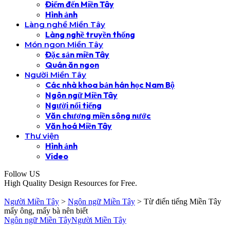
Điểm đến Miền Tây
Hình ảnh
Làng nghề Miền Tây
Làng nghề truyền thống
Món ngon Miền Tây
Đặc sản miền Tây
Quán ăn ngon
Người Miền Tây
Các nhà khoa bản hán học Nam Bộ
Ngôn ngữ Miền Tây
Người nổi tiếng
Văn chương miền sông nước
Văn hoá Miền Tây
Thư viện
Hình ảnh
Video
Follow US
High Quality Design Resources for Free.
Người Miền Tây
>
Ngôn ngữ Miền Tây
>
Từ điển tiếng Miền Tây
mấy ông, mấy bà nên biết
Ngôn ngữ Miền Tây
Người Miền Tây