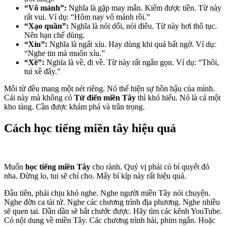
“Vô mánh”:
Nghĩa là gặp may mắn. Kiếm được tiền. Từ này
rất vui. Ví dụ: “Hôm nay vô mánh rồi.”
“Xạo quần”:
Nghĩa là nói dối, nói điêu. Từ này hơi thô tục.
Nên hạn chế dùng.
“Xỉu”:
Nghĩa là ngất xỉu. Hay dùng khi quá bất ngờ. Ví dụ:
“Nghe tin mà muốn xỉu.”
“Xề”:
Nghĩa là về, đi về. Từ này rất ngắn gọn. Ví dụ: “Thôi,
tui xề đây.”
Mỗi từ đều mang một nét riêng. Nó thể hiện sự hồn hậu của mình.
Cái này mà không có
Từ điển miền Tây
thì khó hiểu. Nó là cả một
kho tàng. Cần được khám phá và trân trọng.
Cách học tiếng miền tây hiệu quả
Muốn
học tiếng miền Tây
cho rành. Quý vị phải có bí quyết đó
nha. Đừng lo, tui sẽ chỉ cho. Mấy bí kíp này rất hiệu quả.
Đầu tiên, phải chịu khó nghe. Nghe người miền Tây nói chuyện.
Nghe đờn ca tài tử. Nghe các chương trình địa phương. Nghe nhiều
sẽ quen tai. Dần dần sẽ bắt chước được. Hãy tìm các kênh YouTube.
Có nội dung về miền Tây. Các chương trình hài, phim ngắn. Hoặc