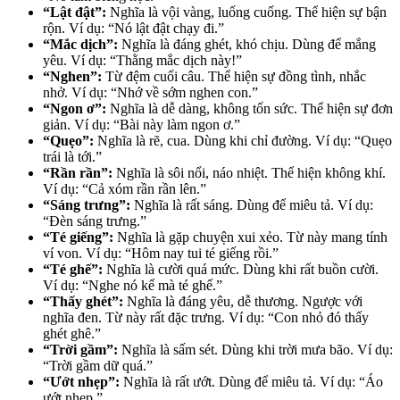
“Lật đật”:
Nghĩa là vội vàng, luống cuống. Thể hiện sự bận
rộn. Ví dụ: “Nó lật đật chạy đi.”
“Mắc dịch”:
Nghĩa là đáng ghét, khó chịu. Dùng để mắng
yêu. Ví dụ: “Thằng mắc dịch này!”
“Nghen”:
Từ đệm cuối câu. Thể hiện sự đồng tình, nhắc
nhở. Ví dụ: “Nhớ về sớm nghen con.”
“Ngon ơ”:
Nghĩa là dễ dàng, không tốn sức. Thể hiện sự đơn
giản. Ví dụ: “Bài này làm ngon ơ.”
“Quẹo”:
Nghĩa là rẽ, cua. Dùng khi chỉ đường. Ví dụ: “Quẹo
trái là tới.”
“Rần rần”:
Nghĩa là sôi nổi, náo nhiệt. Thể hiện không khí.
Ví dụ: “Cả xóm rần rần lên.”
“Sáng trưng”:
Nghĩa là rất sáng. Dùng để miêu tả. Ví dụ:
“Đèn sáng trưng.”
“Té giếng”:
Nghĩa là gặp chuyện xui xẻo. Từ này mang tính
ví von. Ví dụ: “Hôm nay tui té giếng rồi.”
“Té ghế”:
Nghĩa là cười quá mức. Dùng khi rất buồn cười.
Ví dụ: “Nghe nó kể mà té ghế.”
“Thấy ghét”:
Nghĩa là đáng yêu, dễ thương. Ngược với
nghĩa đen. Từ này rất đặc trưng. Ví dụ: “Con nhỏ đó thấy
ghét ghê.”
“Trời gầm”:
Nghĩa là sấm sét. Dùng khi trời mưa bão. Ví dụ:
“Trời gầm dữ quá.”
“Ướt nhẹp”:
Nghĩa là rất ướt. Dùng để miêu tả. Ví dụ: “Áo
ướt nhẹp.”