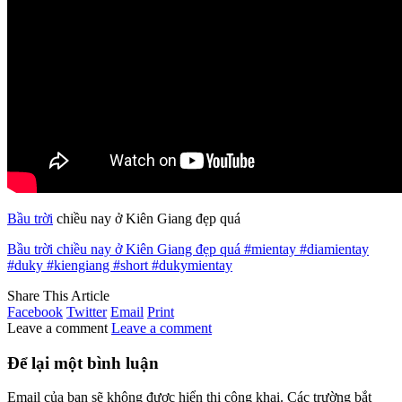
Bầu trời
chiều nay ở Kiên Giang đẹp quá
Bầu trời chiều nay ở Kiên Giang đẹp quá #mientay #diamientay
#duky #kiengiang #short #dukymientay
Share This Article
Facebook
Twitter
Email
Print
Leave a comment
Leave a comment
Để lại một bình luận
Email của bạn sẽ không được hiển thị công khai.
Các trường bắt