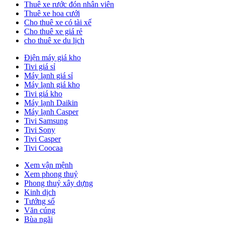
Thuê xe rước đón nhân viên
Thuê xe hoa cưới
Cho thuê xe có tài xế
Cho thuê xe giá rẻ
cho thuê xe du lịch
Điện máy giá kho
Tivi giá sỉ
Máy lạnh giá sỉ
Máy lạnh giá kho
Tivi giá kho
Máy lạnh Daikin
Máy lạnh Casper
Tivi Samsung
Tivi Sony
Tivi Casper
Tivi Coocaa
Xem vận mệnh
Xem phong thuỷ
Phong thuỷ xây dựng
Kinh dịch
Tướng số
Văn cúng
Bùa ngãi