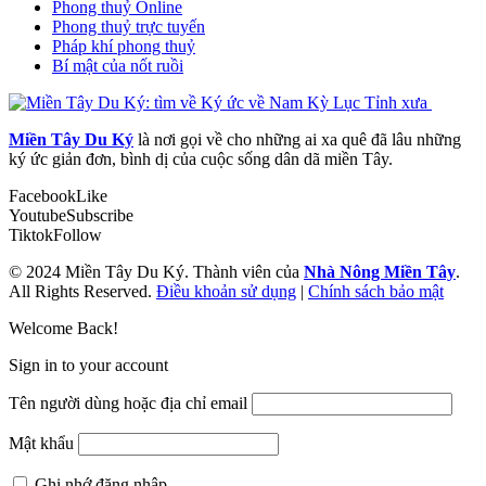
Phong thuỷ Online
Phong thuỷ trực tuyến
Pháp khí phong thuỷ
Bí mật của nốt ruồi
Miền Tây Du Ký
là nơi gọi về cho những ai xa quê đã lâu những
ký ức giản đơn, bình dị của cuộc sống dân dã miền Tây.
Facebook
Like
Youtube
Subscribe
Tiktok
Follow
© 2024 Miền Tây Du Ký. Thành viên của
Nhà Nông Miền Tây
.
All Rights Reserved.
Điều khoản sử dụng
|
Chính sách bảo mật
Welcome Back!
Sign in to your account
Tên người dùng hoặc địa chỉ email
Mật khẩu
Ghi nhớ đăng nhập