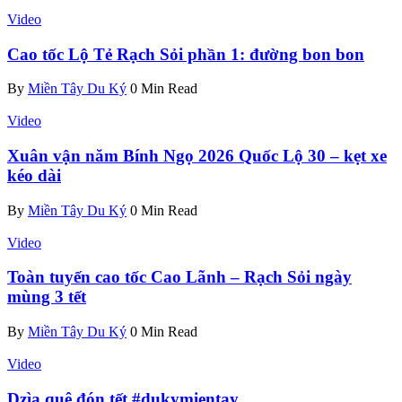
Video
Cao tốc Lộ Tẻ Rạch Sỏi phần 1: đường bon bon
By
Miền Tây Du Ký
0 Min Read
Video
Xuân vận năm Bính Ngọ 2026 Quốc Lộ 30 – kẹt xe
kéo dài
By
Miền Tây Du Ký
0 Min Read
Video
Toàn tuyến cao tốc Cao Lãnh – Rạch Sỏi ngày
mùng 3 tết
By
Miền Tây Du Ký
0 Min Read
Video
Dzìa quê đón tết #dukymientay