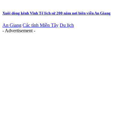
Xuôi dòng kênh Vĩnh Tế lịch sử 200 năm nơi biên viễn An Giang
An Giang
Các tỉnh Miền Tây
Du lịch
- Advertisement -