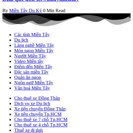
By
Miền Tây Du Ký
0 Min Read
Các tỉnh Miền Tây
Du lịch
Làng nghề Miền Tây
Món ngon Miền Tây
Người Miền Tây
Video Miền tây
Điểm đến Miền Tây
Đặc sản miền Tây
Quán ăn ngon
Ngôn ngữ Miền Tây
Văn hoá Miền Tây
Cho thuê xe Đồng Tháp
Dịch vụ xe Du lịch
Xe tiện chuyến Đồng Tháp
Xe tiện chuyến Tp.HCM
Cho thuê xe 7 chỗ Tp.HCM
Cho thuê xe 4 chỗ Tp.HCM
Thuê xe đi tỉnh