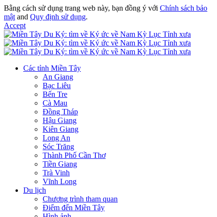
Bằng cách sử dụng trang web này, bạn đồng ý với
Chính sách bảo
mật
and
Quy định sử dụng
.
Accept
Các tỉnh Miền Tây
An Giang
Bạc Liêu
Bến Tre
Cà Mau
Đồng Tháp
Hậu Giang
Kiên Giang
Long An
Sóc Trăng
Thành Phố Cần Thơ
Tiền Giang
Trà Vinh
Vĩnh Long
Du lịch
Chương trình tham quan
Điểm đến Miền Tây
Hình ảnh