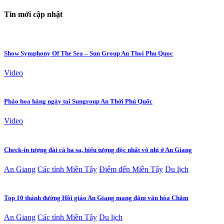
Tin mới cập nhật
Show Symphony Of The Sea – Sun Group An Thoi Phu Quoc
Video
Pháo hoa hàng ngày tại Sungroup An Thới Phú Quốc
Video
Check-in tượng đài cá ba sa, biểu tượng độc nhất vô nhị ở An Giang
An Giang
Các tỉnh Miền Tây
Điểm đến Miền Tây
Du lịch
Top 10 thánh đường Hồi giáo An Giang mang đậm văn hóa Chăm
An Giang
Các tỉnh Miền Tây
Du lịch