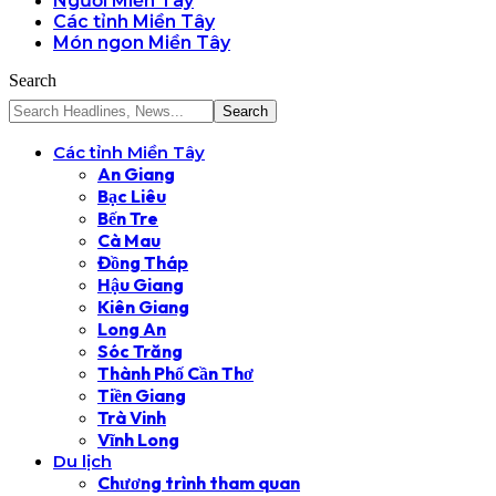
Người Miền Tây
Các tỉnh Miền Tây
Món ngon Miền Tây
Search
Các tỉnh Miền Tây
An Giang
Bạc Liêu
Bến Tre
Cà Mau
Đồng Tháp
Hậu Giang
Kiên Giang
Long An
Sóc Trăng
Thành Phố Cần Thơ
Tiền Giang
Trà Vinh
Vĩnh Long
Du lịch
Chương trình tham quan