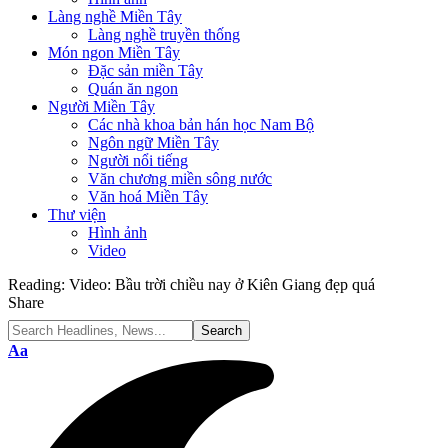
Làng nghề Miền Tây
Làng nghề truyền thống
Món ngon Miền Tây
Đặc sản miền Tây
Quán ăn ngon
Người Miền Tây
Các nhà khoa bản hán học Nam Bộ
Ngôn ngữ Miền Tây
Người nổi tiếng
Văn chương miền sông nước
Văn hoá Miền Tây
Thư viện
Hình ảnh
Video
Reading:
Video: Bầu trời chiều nay ở Kiên Giang đẹp quá
Share
Font
Aa
Resizer