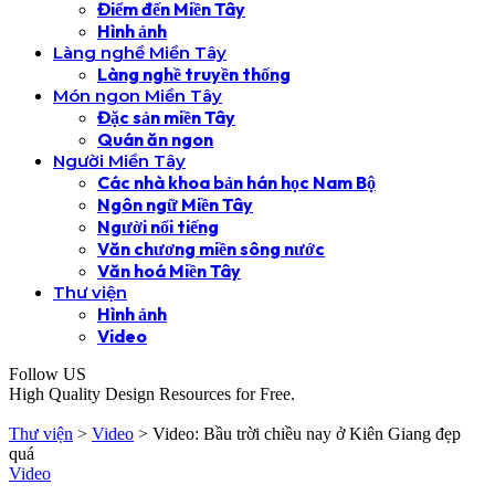
Điểm đến Miền Tây
Hình ảnh
Làng nghề Miền Tây
Làng nghề truyền thống
Món ngon Miền Tây
Đặc sản miền Tây
Quán ăn ngon
Người Miền Tây
Các nhà khoa bản hán học Nam Bộ
Ngôn ngữ Miền Tây
Người nổi tiếng
Văn chương miền sông nước
Văn hoá Miền Tây
Thư viện
Hình ảnh
Video
Follow US
High Quality Design Resources for Free.
Thư viện
>
Video
>
Video: Bầu trời chiều nay ở Kiên Giang đẹp
quá
Video