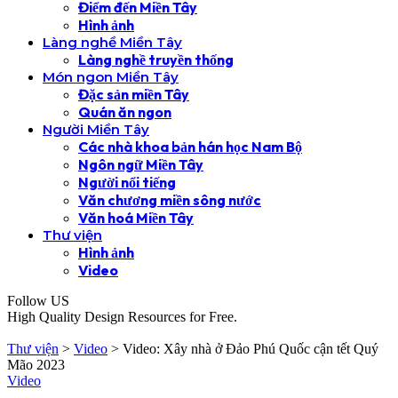
Điểm đến Miền Tây
Hình ảnh
Làng nghề Miền Tây
Làng nghề truyền thống
Món ngon Miền Tây
Đặc sản miền Tây
Quán ăn ngon
Người Miền Tây
Các nhà khoa bản hán học Nam Bộ
Ngôn ngữ Miền Tây
Người nổi tiếng
Văn chương miền sông nước
Văn hoá Miền Tây
Thư viện
Hình ảnh
Video
Follow US
High Quality Design Resources for Free.
Thư viện
>
Video
>
Video: Xây nhà ở Đảo Phú Quốc cận tết Quý
Mão 2023
Video