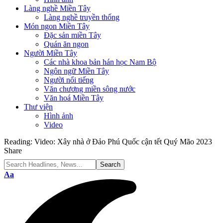
Làng nghề Miền Tây
Làng nghề truyền thống
Món ngon Miền Tây
Đặc sản miền Tây
Quán ăn ngon
Người Miền Tây
Các nhà khoa bản hán học Nam Bộ
Ngôn ngữ Miền Tây
Người nổi tiếng
Văn chương miền sông nước
Văn hoá Miền Tây
Thư viện
Hình ảnh
Video
Reading:
Video: Xây nhà ở Đảo Phú Quốc cận tết Quý Mão 2023
Share
Font
Aa
Resizer