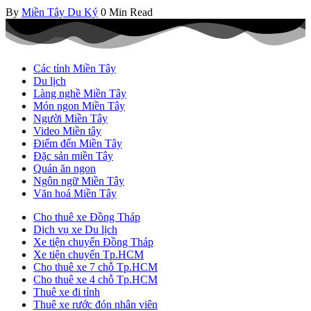
By
Miền Tây Du Ký
0 Min Read
Các tỉnh Miền Tây
Du lịch
Làng nghề Miền Tây
Món ngon Miền Tây
Người Miền Tây
Video Miền tây
Điểm đến Miền Tây
Đặc sản miền Tây
Quán ăn ngon
Ngôn ngữ Miền Tây
Văn hoá Miền Tây
Cho thuê xe Đồng Tháp
Dịch vụ xe Du lịch
Xe tiện chuyến Đồng Tháp
Xe tiện chuyến Tp.HCM
Cho thuê xe 7 chỗ Tp.HCM
Cho thuê xe 4 chỗ Tp.HCM
Thuê xe đi tỉnh
Thuê xe rước đón nhân viên