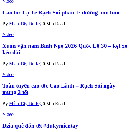
Video
Cao tốc Lộ Tẻ Rạch Sỏi phần 1: đường bon bon
By
Miền Tây Du Ký
0 Min Read
Video
Xuân vận năm Bính Ngọ 2026 Quốc Lộ 30 – kẹt xe
kéo dài
By
Miền Tây Du Ký
0 Min Read
Video
Toàn tuyến cao tốc Cao Lãnh – Rạch Sỏi ngày
mùng 3 tết
By
Miền Tây Du Ký
0 Min Read
Video
Dzìa quê đón tết #dukymientay