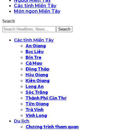
Người Miền Tây
Các tỉnh Miền Tây
Món ngon Miền Tây
Search
Các tỉnh Miền Tây
An Giang
Bạc Liêu
Bến Tre
Cà Mau
Đồng Tháp
Hậu Giang
Kiên Giang
Long An
Sóc Trăng
Thành Phố Cần Thơ
Tiền Giang
Trà Vinh
Vĩnh Long
Du lịch
Chương trình tham quan