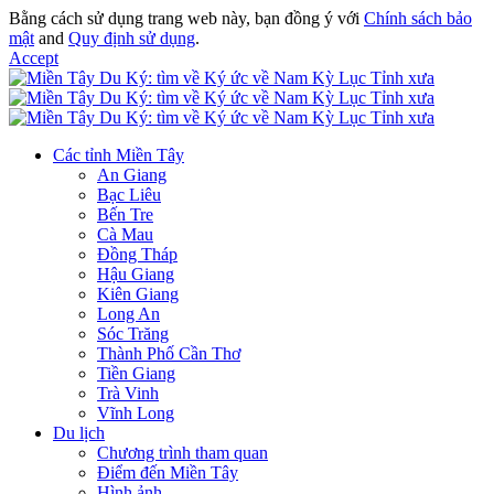
Bằng cách sử dụng trang web này, bạn đồng ý với
Chính sách bảo
mật
and
Quy định sử dụng
.
Accept
Các tỉnh Miền Tây
An Giang
Bạc Liêu
Bến Tre
Cà Mau
Đồng Tháp
Hậu Giang
Kiên Giang
Long An
Sóc Trăng
Thành Phố Cần Thơ
Tiền Giang
Trà Vinh
Vĩnh Long
Du lịch
Chương trình tham quan
Điểm đến Miền Tây
Hình ảnh