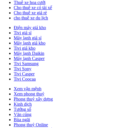
Thuê xe hoa cưới
Cho thuê xe có tài xế
Cho thuê xe giá rẻ
cho thuê xe du lịch
Điện máy giá kho
Tivi giá sỉ
Máy lạnh giá sỉ
Máy lạnh giá kho
Tivi giá kho
Máy lạnh Daikin
Máy lạnh Casper
Tivi Samsung
Tivi Sony
Tivi Casper
Tivi Coocaa
Xem vận mệnh
Xem phong thuỷ
Phong thuỷ xây dựng
Kinh dịch
Tướng số
Văn cúng
Bùa ngãi
Phong thuỷ Online