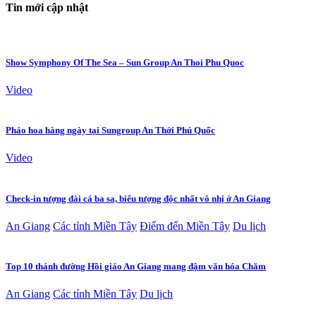
Tin mới cập nhật
Show Symphony Of The Sea – Sun Group An Thoi Phu Quoc
Video
Pháo hoa hàng ngày tại Sungroup An Thới Phú Quốc
Video
Check-in tượng đài cá ba sa, biểu tượng độc nhất vô nhị ở An Giang
An Giang
Các tỉnh Miền Tây
Điểm đến Miền Tây
Du lịch
Top 10 thánh đường Hồi giáo An Giang mang đậm văn hóa Chăm
An Giang
Các tỉnh Miền Tây
Du lịch