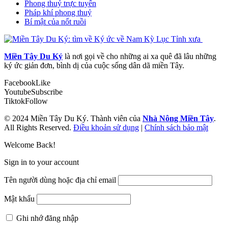
Phong thuỷ trực tuyến
Pháp khí phong thuỷ
Bí mật của nốt ruồi
Miền Tây Du Ký
là nơi gọi về cho những ai xa quê đã lâu những
ký ức giản đơn, bình dị của cuộc sống dân dã miền Tây.
Facebook
Like
Youtube
Subscribe
Tiktok
Follow
© 2024 Miền Tây Du Ký. Thành viên của
Nhà Nông Miền Tây
.
All Rights Reserved.
Điều khoản sử dụng
|
Chính sách bảo mật
Welcome Back!
Sign in to your account
Tên người dùng hoặc địa chỉ email
Mật khẩu
Ghi nhớ đăng nhập