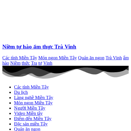
Niềm tự hào ẩm thực Trà Vinh
Các tỉnh Miền Tây
Món ngon Miền Tây
Quán ăn ngon
Trà Vinh
ẩm
hào
Niềm
thức
Tra
tự
Vinh
Các tỉnh Miền Tây
Du lịch
Làng nghề Miền Tây
Món ngon Miền Tây
Người Miền Tây
Video Miền tây
Điểm đến Miền Tây
Đặc sản miền Tây
Quán ăn ngon