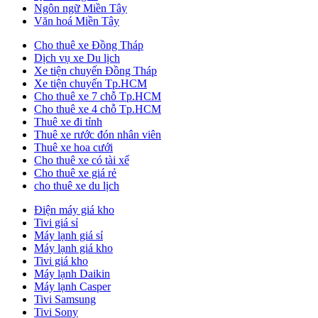
Ngôn ngữ Miền Tây
Văn hoá Miền Tây
Cho thuê xe Đồng Tháp
Dịch vụ xe Du lịch
Xe tiện chuyến Đồng Tháp
Xe tiện chuyến Tp.HCM
Cho thuê xe 7 chỗ Tp.HCM
Cho thuê xe 4 chỗ Tp.HCM
Thuê xe đi tỉnh
Thuê xe rước đón nhân viên
Thuê xe hoa cưới
Cho thuê xe có tài xế
Cho thuê xe giá rẻ
cho thuê xe du lịch
Điện máy giá kho
Tivi giá sỉ
Máy lạnh giá sỉ
Máy lạnh giá kho
Tivi giá kho
Máy lạnh Daikin
Máy lạnh Casper
Tivi Samsung
Tivi Sony