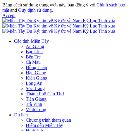
Bằng cách sử dụng trang web này, bạn đồng ý với
Chính sách bảo
mật
and
Quy định sử dụng
.
Accept
Các tỉnh Miền Tây
An Giang
Bạc Liêu
Bến Tre
Cà Mau
Đồng Tháp
Hậu Giang
Kiên Giang
Long An
Sóc Trăng
Thành Phố Cần Thơ
Tiền Giang
Trà Vinh
Vĩnh Long
Du lịch
Chương trình tham quan
Điểm đến Miền Tây
Hình ảnh