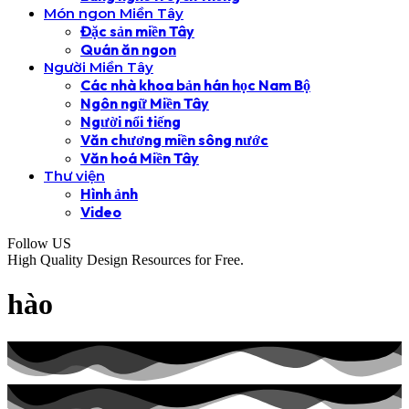
Món ngon Miền Tây
Đặc sản miền Tây
Quán ăn ngon
Người Miền Tây
Các nhà khoa bản hán học Nam Bộ
Ngôn ngữ Miền Tây
Người nổi tiếng
Văn chương miền sông nước
Văn hoá Miền Tây
Thư viện
Hình ảnh
Video
Follow US
High Quality Design Resources for Free.
hào