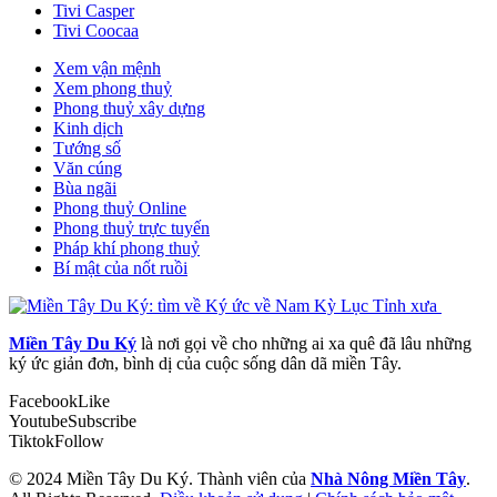
Tivi Casper
Tivi Coocaa
Xem vận mệnh
Xem phong thuỷ
Phong thuỷ xây dựng
Kinh dịch
Tướng số
Văn cúng
Bùa ngãi
Phong thuỷ Online
Phong thuỷ trực tuyến
Pháp khí phong thuỷ
Bí mật của nốt ruồi
Miền Tây Du Ký
là nơi gọi về cho những ai xa quê đã lâu những
ký ức giản đơn, bình dị của cuộc sống dân dã miền Tây.
Facebook
Like
Youtube
Subscribe
Tiktok
Follow
© 2024 Miền Tây Du Ký. Thành viên của
Nhà Nông Miền Tây
.