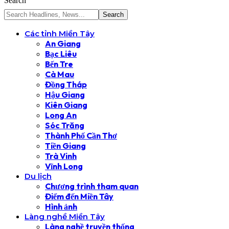
Search
Các tỉnh Miền Tây
An Giang
Bạc Liêu
Bến Tre
Cà Mau
Đồng Tháp
Hậu Giang
Kiên Giang
Long An
Sóc Trăng
Thành Phố Cần Thơ
Tiền Giang
Trà Vinh
Vĩnh Long
Du lịch
Chương trình tham quan
Điểm đến Miền Tây
Hình ảnh
Làng nghề Miền Tây
Làng nghề truyền thống