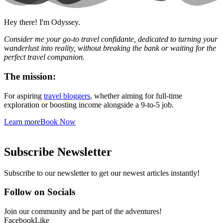
Hey there! I'm Odyssey.
Consider me your go-to travel confidante, dedicated to turning your
wanderlust into reality, without breaking the bank or waiting for the
perfect travel companion.
The mission:
For aspiring
travel bloggers
, whether aiming for full-time
exploration or boosting income alongside a 9-to-5 job.
Learn more
Book Now
Subscribe Newsletter
Subscribe to our newsletter to get our newest articles instantly!
Follow on Socials
Join our community and be part of the adventures!
Facebook
Like