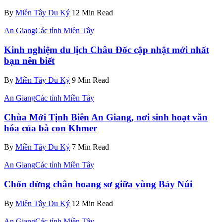
By
Miền Tây Du Ký
12 Min Read
An Giang
Các tỉnh Miền Tây
Kinh nghiệm du lịch Châu Đốc cập nhật mới nhất
bạn nên biết
By
Miền Tây Du Ký
9 Min Read
An Giang
Các tỉnh Miền Tây
Chùa Mới Tịnh Biên An Giang, nơi sinh hoạt văn
hóa của bà con Khmer
By
Miền Tây Du Ký
7 Min Read
An Giang
Các tỉnh Miền Tây
Chốn dừng chân hoang sơ giữa vùng Bảy Núi
By
Miền Tây Du Ký
12 Min Read
An Giang
Các tỉnh Miền Tây