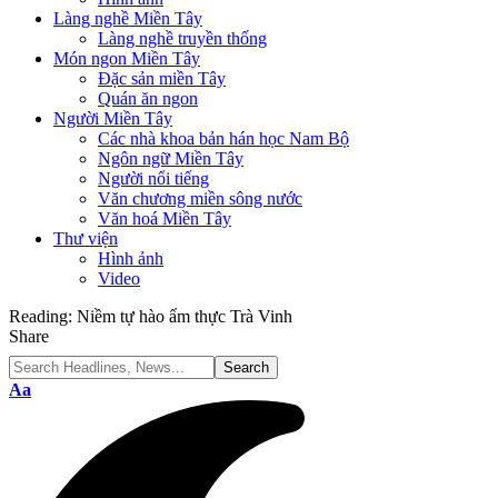
Làng nghề Miền Tây
Làng nghề truyền thống
Món ngon Miền Tây
Đặc sản miền Tây
Quán ăn ngon
Người Miền Tây
Các nhà khoa bản hán học Nam Bộ
Ngôn ngữ Miền Tây
Người nổi tiếng
Văn chương miền sông nước
Văn hoá Miền Tây
Thư viện
Hình ảnh
Video
Reading:
Niềm tự hào ẩm thực Trà Vinh
Share
Font
Aa
Resizer