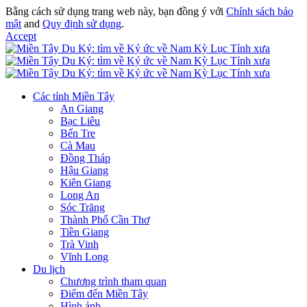
Bằng cách sử dụng trang web này, bạn đồng ý với
Chính sách bảo
mật
and
Quy định sử dụng
.
Accept
Các tỉnh Miền Tây
An Giang
Bạc Liêu
Bến Tre
Cà Mau
Đồng Tháp
Hậu Giang
Kiên Giang
Long An
Sóc Trăng
Thành Phố Cần Thơ
Tiền Giang
Trà Vinh
Vĩnh Long
Du lịch
Chương trình tham quan
Điểm đến Miền Tây
Hình ảnh