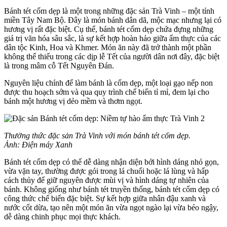
Bánh tét cốm dẹp là một trong những đặc sản Trà Vinh – một tỉnh
miền Tây Nam Bộ. Đây là món bánh dân dã, mộc mạc nhưng lại có
hương vị rất đặc biệt. Cụ thể, bánh tét cốm dẹp chứa đựng những
giá trị văn hóa sâu sắc, là sự kết hợp hoàn hảo giữa ẩm thực của các
dân tộc Kinh, Hoa và Khmer. Món ăn này đã trở thành một phần
không thể thiếu trong các dịp lễ Tết của người dân nơi đây, đặc biệt
là trong mâm cỗ Tết Nguyên Đán.
Nguyên liệu chính để làm bánh là cốm dẹp, một loại gạo nếp non
được thu hoạch sớm và qua quy trình chế biến tỉ mỉ, đem lại cho
bánh một hương vị dẻo mềm và thơm ngọt.
Thưởng thức đặc sản Trà Vinh với món bánh tét cốm dẹp.
Ảnh: Điện máy Xanh
Bánh tét cốm dẹp có thể dễ dàng nhận diện bởi hình dáng nhỏ gọn,
vừa vặn tay, thường được gói trong lá chuối hoặc lá lùng và hấp
cách thủy để giữ nguyên được mùi vị và hình dáng tự nhiên của
bánh. Không giống như bánh tét truyền thống, bánh tét cốm dẹp có
công thức chế biến đặc biệt. Sự kết hợp giữa nhân đậu xanh và
nước cốt dừa, tạo nên một món ăn vừa ngọt ngào lại vừa béo ngậy,
dễ dàng chinh phục mọi thực khách.