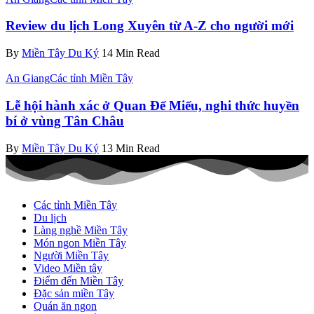
Review du lịch Long Xuyên từ A-Z cho người mới
By
Miền Tây Du Ký
14 Min Read
An Giang
Các tỉnh Miền Tây
Lễ hội hành xác ở Quan Đế Miếu, nghi thức huyền
bí ở vùng Tân Châu
By
Miền Tây Du Ký
13 Min Read
Các tỉnh Miền Tây
Du lịch
Làng nghề Miền Tây
Món ngon Miền Tây
Người Miền Tây
Video Miền tây
Điểm đến Miền Tây
Đặc sản miền Tây
Quán ăn ngon