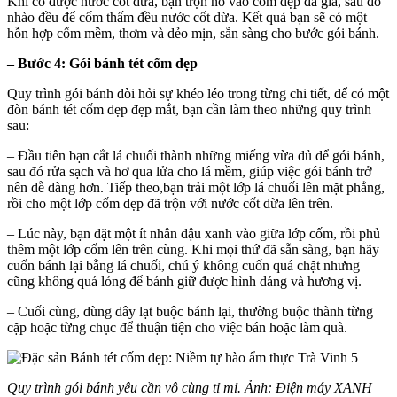
Khi có được nước cốt dừa, bạn trộn nó vào cốm dẹp đã giã, sau đó
nhào đều để cốm thấm đều nước cốt dừa. Kết quả bạn sẽ có một
hỗn hợp cốm mềm, thơm và dẻo mịn, sẵn sàng cho bước gói bánh.
– Bước 4: Gói bánh tét cốm dẹp
Quy trình gói bánh đòi hỏi sự khéo léo trong từng chi tiết, để có một
đòn bánh tét cốm dẹp đẹp mắt, bạn cần làm theo những quy trình
sau:
– Đầu tiên bạn cắt lá chuối thành những miếng vừa đủ để gói bánh,
sau đó rửa sạch và hơ qua lửa cho lá mềm, giúp việc gói bánh trở
nên dễ dàng hơn. Tiếp theo,bạn trải một lớp lá chuối lên mặt phẳng,
rồi cho một lớp cốm dẹp đã trộn với nước cốt dừa lên trên.
– Lúc này, bạn đặt một ít nhân đậu xanh vào giữa lớp cốm, rồi phủ
thêm một lớp cốm lên trên cùng. Khi mọi thứ đã sẵn sàng, bạn hãy
cuốn bánh lại bằng lá chuối, chú ý không cuốn quá chặt nhưng
cũng không quá lỏng để bánh giữ được hình dáng và hương vị.
– Cuối cùng, dùng dây lạt buộc bánh lại, thường buộc thành từng
cặp hoặc từng chục để thuận tiện cho việc bán hoặc làm quà.
Quy trình gói bánh yêu cần vô cùng tỉ mỉ. Ảnh: Điện máy XANH