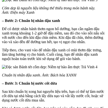
Cốm dẹp là nguyên liệu không thể thiếu trong món bánh này.
Ảnh: Điện máy Xanh
– Bước 2: Chuẩn bị nhân đậu xanh
Để có được nhân bánh thơm ngon bổ dưỡng, bạn cần ngâm đậu
xanh trong khoảng 1-2 giờ để đậu mềm, sau đó cho vào nồi nấu sôi
với nước cho đến khi đậu chín mềm. Khi đậu đã chín, thêm đường
vào và xào đều để đường tan hết, tạo vị ngọt cho nhân.
Tiếp theo, cho vani vào để nhân đậu xanh có mùi thơm đặc trưng,
làm tăng hương vị cho bánh. Cuối cùng, bạn để nhân đậu xanh
nguội hoàn toàn trước khi sử dụng để gói vào bánh.
Chuẩn bị nhân đậu xanh. Ảnh: Bách hóa XANH
– Bước 3: Chuẩn bị nước cốt dừa
Sau khi chuẩn bị xong hai nguyên liệu trên, bạn có thể tự làm nước
cốt dừa tại nhà bằng cách lấy dừa nạo và vắt lấy nước cốt, hoặc sử
dụng nước cốt dừa mua sẵn.