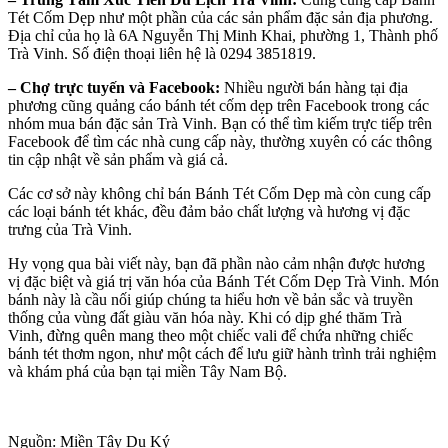
Tét Cốm Dẹp như một phần của các sản phẩm đặc sản địa phương.
Địa chỉ của họ là 6A Nguyễn Thị Minh Khai, phường 1, Thành phố
Trà Vinh. Số điện thoại liên hệ là 0294 3851819.
– Chợ trực tuyến và Facebook:
Nhiều người bán hàng tại địa
phương cũng quảng cáo bánh tét cốm dẹp trên Facebook trong các
nhóm mua bán đặc sản Trà Vinh. Bạn có thể tìm kiếm trực tiếp trên
Facebook để tìm các nhà cung cấp này, thường xuyên có các thông
tin cập nhật về sản phẩm và giá cả.
Các cơ sở này không chỉ bán Bánh Tét Cốm Dẹp mà còn cung cấp
các loại bánh tét khác, đều đảm bảo chất lượng và hương vị đặc
trưng của Trà Vinh.
Hy vọng qua bài viết này, bạn đã phần nào cảm nhận được hương
vị đặc biệt và giá trị văn hóa của Bánh Tét Cốm Dẹp Trà Vinh. Món
bánh này là cầu nối giúp chúng ta hiểu hơn về bản sắc và truyền
thống của vùng đất giàu văn hóa này. Khi có dịp ghé thăm Trà
Vinh, đừng quên mang theo một chiếc vali để chứa những chiếc
bánh tét thơm ngon, như một cách để lưu giữ hành trình trải nghiệm
và khám phá của bạn tại miền Tây Nam Bộ.
Nguồn: Miền Tây Du Ký