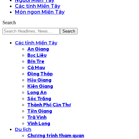
Người Miền Tây
Các tỉnh Miền Tây
Món ngon Miền Tây
Search
Các tỉnh Miền Tây
An Giang
Bạc Liêu
Bến Tre
Cà Mau
Đồng Tháp
Hậu Giang
Kiên Giang
Long An
Sóc Trăng
Thành Phố Cần Thơ
Tiền Giang
Trà Vinh
Vĩnh Long
Du lịch
Chương trình tham quan