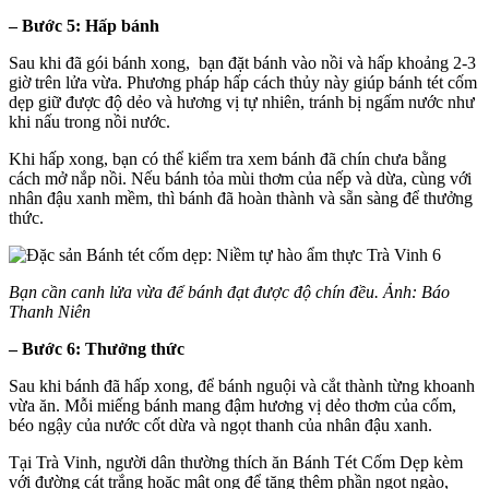
– Bước 5: Hấp bánh
Sau khi đã gói bánh xong, bạn đặt bánh vào nồi và hấp khoảng 2-3
giờ trên lửa vừa. Phương pháp hấp cách thủy này giúp bánh tét cốm
dẹp giữ được độ dẻo và hương vị tự nhiên, tránh bị ngấm nước như
khi nấu trong nồi nước.
Khi hấp xong, bạn có thể kiểm tra xem bánh đã chín chưa bằng
cách mở nắp nồi. Nếu bánh tỏa mùi thơm của nếp và dừa, cùng với
nhân đậu xanh mềm, thì bánh đã hoàn thành và sẵn sàng để thưởng
thức.
Bạn cần canh lửa vừa để bánh đạt được độ chín đều. Ảnh: Báo
Thanh Niên
– Bước 6: Thưởng thức
Sau khi bánh đã hấp xong, để bánh nguội và cắt thành từng khoanh
vừa ăn. Mỗi miếng bánh mang đậm hương vị dẻo thơm của cốm,
béo ngậy của nước cốt dừa và ngọt thanh của nhân đậu xanh.
Tại Trà Vinh, người dân thường thích ăn Bánh Tét Cốm Dẹp kèm
với đường cát trắng hoặc mật ong để tăng thêm phần ngọt ngào,