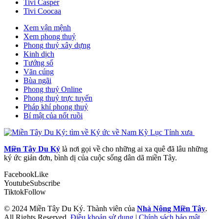
Tivi Casper
Tivi Coocaa
Xem vận mệnh
Xem phong thuỷ
Phong thuỷ xây dựng
Kinh dịch
Tướng số
Văn cúng
Bùa ngãi
Phong thuỷ Online
Phong thuỷ trực tuyến
Pháp khí phong thuỷ
Bí mật của nốt ruồi
Miền Tây Du Ký
là nơi gọi về cho những ai xa quê đã lâu những
ký ức giản đơn, bình dị của cuộc sống dân dã miền Tây.
Facebook
Like
Youtube
Subscribe
Tiktok
Follow
© 2024 Miền Tây Du Ký. Thành viên của
Nhà Nông Miền Tây
.
All Rights Reserved.
Điều khoản sử dụng
|
Chính sách bảo mật