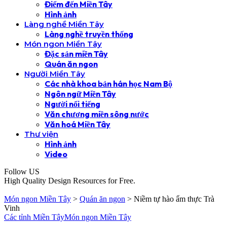
Điểm đến Miền Tây
Hình ảnh
Làng nghề Miền Tây
Làng nghề truyền thống
Món ngon Miền Tây
Đặc sản miền Tây
Quán ăn ngon
Người Miền Tây
Các nhà khoa bản hán học Nam Bộ
Ngôn ngữ Miền Tây
Người nổi tiếng
Văn chương miền sông nước
Văn hoá Miền Tây
Thư viện
Hình ảnh
Video
Follow US
High Quality Design Resources for Free.
Món ngon Miền Tây
>
Quán ăn ngon
>
Niềm tự hào ẩm thực Trà
Vinh
Các tỉnh Miền Tây
Món ngon Miền Tây