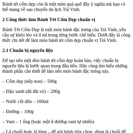
Bánh tét cốm dẹp còn là một món quà quê đầy ý nghĩa mà bạn có
thể mang về sau chuyến du lịch Trà Vinh.
2 Công thức làm Bánh Tét Cốm Dẹp chuẩn vị
Bánh Tét Cốm Dẹp là một món bánh đặc trưng của Trà Vinh, yêu
cầu sự khéo léo và tỉ mỉ trong từng bước chế biến. Dưới đây là công
thức chi tiết để làm món bánh tét cốm dẹp chuẩn vị Trà Vinh.
2.1 Chuẩn bị nguyên liệu
Để tạo nên một đòn bánh tét cốm dẹp hoàn hảo, việc chuẩn bị
nguyên liệu là bước quan trọng đầu tiên. Hãy cùng tìm hiểu những
thành phần cần thiết để làm nên món bánh đặc trưng này.
– Cốm dẹp (nếp non) – 500g
– Đậu xanh (đã đãi vỏ) – 200g
– Nước cốt dừa – 100ml
– Đường – 100g
– Vani – 1 ống (hoặc một ít đường vani tự nhiên)
– Lá chuối hoặc lá lùng – để gói bánh (tùy chọn, dùng lá chuối để