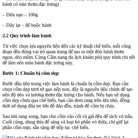
bánh có mùi thơm đặc trưng)
– Dừa nạo – 100g
– Dây lạt – để buộc bánh
2.2 Quy trình làm bánh
Từ việc chọn lựa nguyên liệu đến các kỹ thuật chế biến, mỗi công
đoạn đều đóng vai trò quan trọng để tạo ra một đòn bánh thơm
ngon, dẻo mềm. Cùng Cẩm nang du lịch khám phá quy trình chi tiết
để làm nên món bánh đặc trưng này.
Bước 1: Chuẩn bị cốm dẹp
Bước đầu tiên trong việc làm bánh là chuẩn bị cốm dẹp. Bạn cần
chọn cốm dẹp tươi từ gạo nếp non, đây là nguyên liệu chính để tạo
nên độ dẻo và hương thơm đặc trưng cho bánh. Nếu bạn sử dụng
cốm dẹp chưa qua chế biến, bạn cần đem rang trên lửa nhỏ, đồng
thời sử dụng đũa tre lớn để đảo đều, tránh để cốm bị cháy.
Sau khi rang xong, bạn cho cốm vào cối và giã đều để tách vỏ trấu.
Cuối cùng, dùng thìa để sàng và loại bỏ phần vỏ thừa, chỉ giữ lại
phần cốm mịn, sẵn sàng để tiếp tục chế biến.