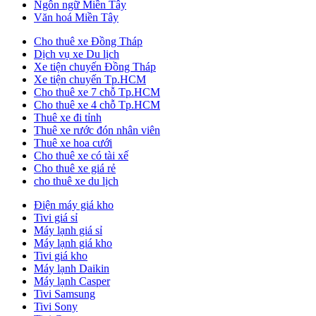
Ngôn ngữ Miền Tây
Văn hoá Miền Tây
Cho thuê xe Đồng Tháp
Dịch vụ xe Du lịch
Xe tiện chuyến Đồng Tháp
Xe tiện chuyến Tp.HCM
Cho thuê xe 7 chỗ Tp.HCM
Cho thuê xe 4 chỗ Tp.HCM
Thuê xe đi tỉnh
Thuê xe rước đón nhân viên
Thuê xe hoa cưới
Cho thuê xe có tài xế
Cho thuê xe giá rẻ
cho thuê xe du lịch
Điện máy giá kho
Tivi giá sỉ
Máy lạnh giá sỉ
Máy lạnh giá kho
Tivi giá kho
Máy lạnh Daikin
Máy lạnh Casper
Tivi Samsung
Tivi Sony