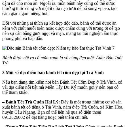
đậm đà cho món ăn. Ngoài ra, món bánh này cũng có thể được
thưởng thức cùng với một ít dừa nạo tươi để bổ sung vị béo, tạo
cảm giác ngon miệng hơn.
Đối với những ai thích sự kết hợp độc đáo, bánh có thể được ăn
kèm với chút muối biển hoặc được chấm cùng với tương ớt để tạo
nên sự cân bằng giữa ngọt và mặn, mang lại trải nghiệm ẩm thực
phong phú và hấp dẫn.
Bánh được cắt ra có màu xanh lá vô cùng đẹp mắt. Ảnh: Báo Tuổi
Trẻ
3 Một số địa điểm bán bánh tét cốm dẹp tại Trà Vinh
Nếu bạn đang tìm kiếm nơi bán Bánh Tét Cốm Dẹp ở Trà Vinh, có
vài địa điểm nổi bật mà Miền Tây Du Ký muốn gợi ý đến bạn có
thể tham khảo:
– Bánh Tét Trà Cuôn Hai Lý:
Đây là một trong những cơ sở sản
xuất bánh tét có tiếng ở Trà Vinh, nằm ở ấp Trà Cuôn, xã Kim Hòa,
huyện Cầu Ngang. Bạn có thể liên hệ qua số điện thoại
0913826002 để đặt hàng hoặc biết thêm chi tiết.
– Trung Tâm Xúc Tiến Du Lịch Trà Vinh:
Cũng cung cấp Bánh