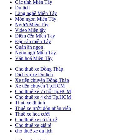
Các tỉnh Miền Tây
Du lịch
Làng nghề Miền Tây
Món ngon Miền Tây
Người Miền Tây
Video Miền tây
Điểm đến Miền Tây
Đặc sản miền Tây
Quán ăn ngon
Ngôn ngữ Miền Tây
Văn hoá Miền Tây
Cho thuê xe Đồng Tháp
Dịch vụ xe Du lịch
Xe tiện chuyến Đồng Tháp
Xe tiện chuyến Tp.HCM
Cho thuê xe 7 chỗ Tp.HCM
Cho thuê xe 4 chỗ Tp.HCM
Thuê xe đi tỉnh
Thuê xe rước đón nhân viên
Thuê xe hoa cưới
Cho thuê xe có tài xế
Cho thuê xe giá rẻ
cho thuê xe du lịch