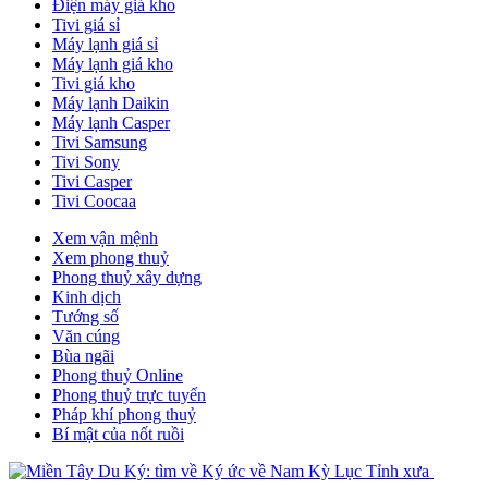
Điện máy giá kho
Tivi giá sỉ
Máy lạnh giá sỉ
Máy lạnh giá kho
Tivi giá kho
Máy lạnh Daikin
Máy lạnh Casper
Tivi Samsung
Tivi Sony
Tivi Casper
Tivi Coocaa
Xem vận mệnh
Xem phong thuỷ
Phong thuỷ xây dựng
Kinh dịch
Tướng số
Văn cúng
Bùa ngãi
Phong thuỷ Online
Phong thuỷ trực tuyến
Pháp khí phong thuỷ
Bí mật của nốt ruồi