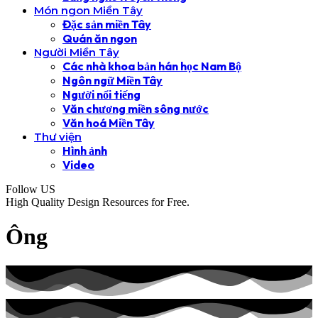
Món ngon Miền Tây
Đặc sản miền Tây
Quán ăn ngon
Người Miền Tây
Các nhà khoa bản hán học Nam Bộ
Ngôn ngữ Miền Tây
Người nổi tiếng
Văn chương miền sông nước
Văn hoá Miền Tây
Thư viện
Hình ảnh
Video
Follow US
High Quality Design Resources for Free.
Ông