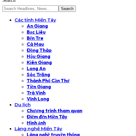
Search
Các tỉnh Miền Tây
An Giang
Bạc Liêu
Bến Tre
Cà Mau
Đồng Tháp
Hậu Giang
Kiên Giang
Long An
Sóc Trăng
Thành Phố Cần Thơ
Tiền Giang
Trà Vinh
Vĩnh Long
Du lịch
Chương trình tham quan
Điểm đến Miền Tây
Hình ảnh
Làng nghề Miền Tây
Làng nghề truyền thống