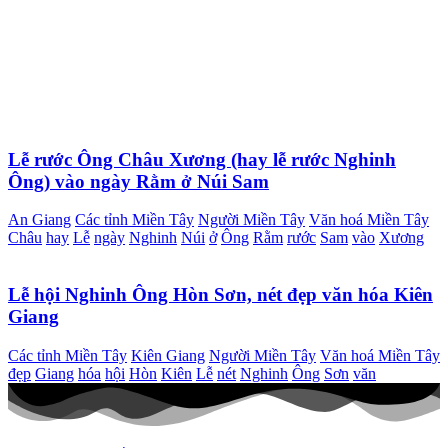
Lễ rước Ông Châu Xương (hay lễ rước Nghinh
Ông) vào ngày Rằm ở Núi Sam
An Giang
Các tỉnh Miền Tây
Người Miền Tây
Văn hoá Miền Tây
Châu
hay
Lễ
ngày
Nghinh
Núi
ở
Ông
Rằm
rước
Sam
vào
Xương
Lễ hội Nghinh Ông Hòn Sơn, nét đẹp văn hóa Kiên
Giang
Các tỉnh Miền Tây
Kiên Giang
Người Miền Tây
Văn hoá Miền Tây
đẹp
Giang
hóa
hội
Hòn
Kiên
Lễ
nét
Nghinh
Ông
Sơn
văn