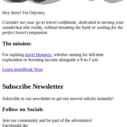
Hey there! I'm Odyssey.
Consider me your go-to travel confidante, dedicated to turning your
wanderlust into reality, without breaking the bank or waiting for the
perfect travel companion.
The mission:
For aspiring
travel bloggers
, whether aiming for full-time
exploration or boosting income alongside a 9-to-5 job.
Learn more
Book Now
Subscribe Newsletter
Subscribe to our newsletter to get our newest articles instantly!
Follow on Socials
Join our community and be part of the adventures!
Facebook
Like