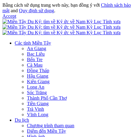
Bằng cách sử dụng trang web này, bạn đồng ý với
Chính sách bảo
mật
and
Quy định sử dụng
.
Accept
Các tỉnh Miền Tây
An Giang
Bạc Liêu
Bến Tre
Cà Mau
Đồng Tháp
Hậu Giang
Kiên Giang
Long An
Sóc Trăng
Thành Phố Cần Thơ
Tiền Giang
Trà Vinh
Vĩnh Long
Du lịch
Chương trình tham quan
Điểm đến Miền Tây
Hình ảnh