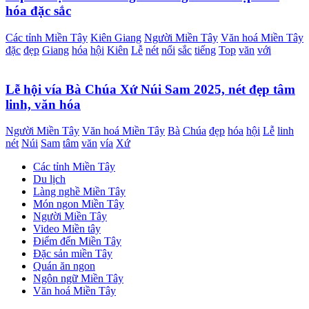
hóa đặc sắc
Các tỉnh Miền Tây
Kiên Giang
Người Miền Tây
Văn hoá Miền Tây
đặc
đẹp
Giang
hóa
hội
Kiên
Lễ
nét
nổi
sắc
tiếng
Top
văn
với
Lễ hội vía Bà Chúa Xứ Núi Sam 2025, nét đẹp tâm
linh, văn hóa
Người Miền Tây
Văn hoá Miền Tây
Bà
Chúa
đẹp
hóa
hội
Lễ
linh
nét
Núi
Sam
tâm
văn
vía
Xứ
Các tỉnh Miền Tây
Du lịch
Làng nghề Miền Tây
Món ngon Miền Tây
Người Miền Tây
Video Miền tây
Điểm đến Miền Tây
Đặc sản miền Tây
Quán ăn ngon
Ngôn ngữ Miền Tây
Văn hoá Miền Tây