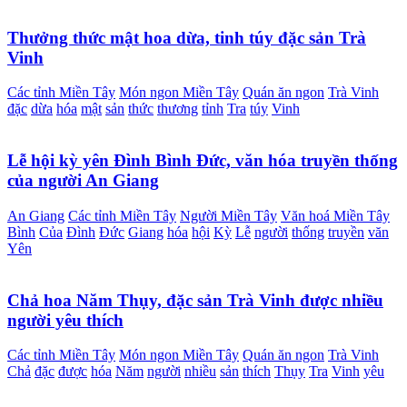
Thưởng thức mật hoa dừa, tinh túy đặc sản Trà
Vinh
Các tỉnh Miền Tây
Món ngon Miền Tây
Quán ăn ngon
Trà Vinh
đặc
dừa
hóa
mật
sản
thức
thương
tỉnh
Tra
túy
Vinh
Lễ hội kỳ yên Đình Bình Đức, văn hóa truyền thống
của người An Giang
An Giang
Các tỉnh Miền Tây
Người Miền Tây
Văn hoá Miền Tây
Bình
Của
Đình
Đức
Giang
hóa
hội
Kỳ
Lễ
người
thống
truyền
văn
Yên
Chả hoa Năm Thụy, đặc sản Trà Vinh được nhiều
người yêu thích
Các tỉnh Miền Tây
Món ngon Miền Tây
Quán ăn ngon
Trà Vinh
Chả
đặc
được
hóa
Năm
người
nhiều
sản
thích
Thụy
Tra
Vinh
yêu