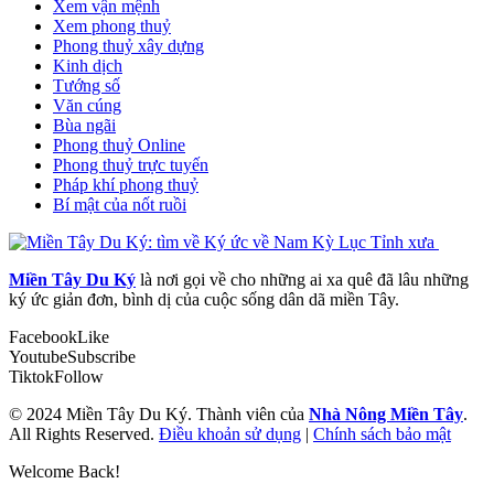
Xem vận mệnh
Xem phong thuỷ
Phong thuỷ xây dựng
Kinh dịch
Tướng số
Văn cúng
Bùa ngãi
Phong thuỷ Online
Phong thuỷ trực tuyến
Pháp khí phong thuỷ
Bí mật của nốt ruồi
Miền Tây Du Ký
là nơi gọi về cho những ai xa quê đã lâu những
ký ức giản đơn, bình dị của cuộc sống dân dã miền Tây.
Facebook
Like
Youtube
Subscribe
Tiktok
Follow
© 2024 Miền Tây Du Ký. Thành viên của
Nhà Nông Miền Tây
.
All Rights Reserved.
Điều khoản sử dụng
|
Chính sách bảo mật
Welcome Back!