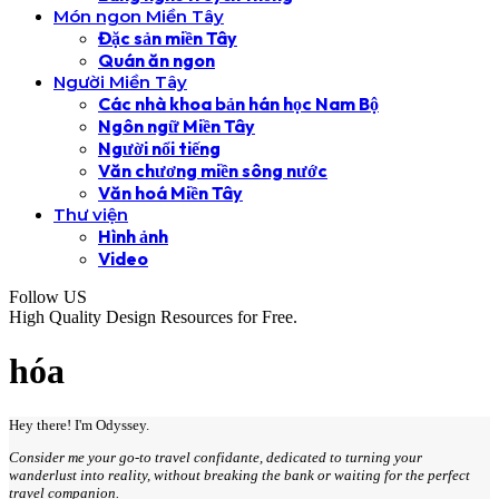
Món ngon Miền Tây
Đặc sản miền Tây
Quán ăn ngon
Người Miền Tây
Các nhà khoa bản hán học Nam Bộ
Ngôn ngữ Miền Tây
Người nổi tiếng
Văn chương miền sông nước
Văn hoá Miền Tây
Thư viện
Hình ảnh
Video
Follow US
High Quality Design Resources for Free.
hóa
Hey there! I'm Odyssey.
Consider me your go-to travel confidante, dedicated to turning your
wanderlust into reality, without breaking the bank or waiting for the perfect
travel companion.