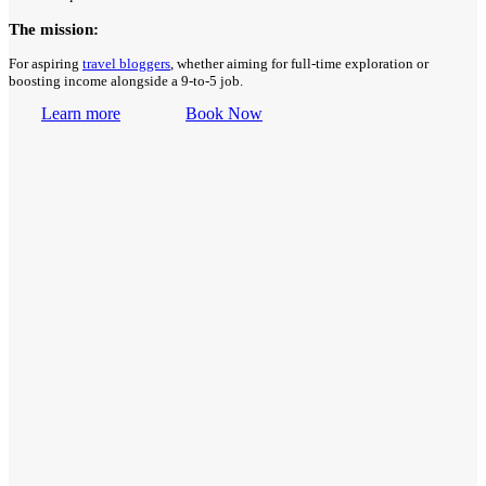
The mission:
For aspiring
travel bloggers
, whether aiming for full-time exploration or
boosting income alongside a 9-to-5 job.
Learn more
Book Now