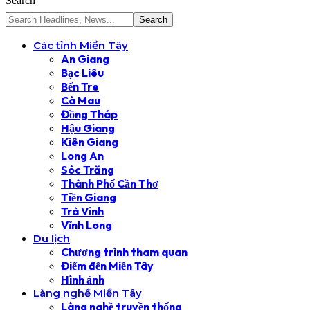
Search
Các tỉnh Miền Tây
An Giang
Bạc Liêu
Bến Tre
Cà Mau
Đồng Tháp
Hậu Giang
Kiên Giang
Long An
Sóc Trăng
Thành Phố Cần Thơ
Tiền Giang
Trà Vinh
Vĩnh Long
Du lịch
Chương trình tham quan
Điểm đến Miền Tây
Hình ảnh
Làng nghề Miền Tây
Làng nghề truyền thống