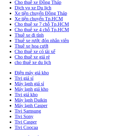
Cho thuê xe Đồng Tháp
Dịch vụ xe Du lịch
Xe tiện chuyến Đồng Tháp
Xe tiện chuyến Tp.HCM
Cho thuê xe 7 chỗ Tp.HCM
Cho thuê xe 4 chỗ Tp.HCM
Thuê xe đi tỉnh
Thuê xe rước đón nhân viên
Thuê xe hoa cưới
Cho thuê xe có tài xế
Cho thuê xe giá rẻ
cho thuê xe du lịch
Điện máy giá kho
Tivi giá sỉ
Máy lạnh giá sỉ
Máy lạnh giá kho
Tivi giá kho
Máy lạnh Daikin
Máy lạnh Casper
Tivi Samsung
Tivi Sony
Tivi Casper
Tivi Coocaa