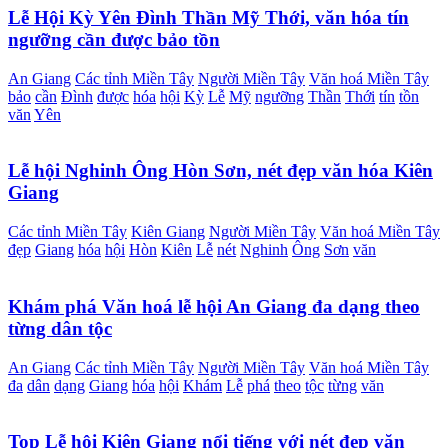
Lễ Hội Kỳ Yên Đình Thần Mỹ Thới, văn hóa tín
ngưỡng cần được bảo tồn
An Giang
Các tỉnh Miền Tây
Người Miền Tây
Văn hoá Miền Tây
bảo
cần
Đình
được
hóa
hội
Kỳ
Lễ
Mỹ
ngưỡng
Thần
Thới
tín
tồn
văn
Yên
Lễ hội Nghinh Ông Hòn Sơn, nét đẹp văn hóa Kiên
Giang
Các tỉnh Miền Tây
Kiên Giang
Người Miền Tây
Văn hoá Miền Tây
đẹp
Giang
hóa
hội
Hòn
Kiên
Lễ
nét
Nghinh
Ông
Sơn
văn
Khám phá Văn hoá lễ hội An Giang đa dạng theo
từng dân tộc
An Giang
Các tỉnh Miền Tây
Người Miền Tây
Văn hoá Miền Tây
đa
dân
dạng
Giang
hóa
hội
Khám
Lễ
phá
theo
tộc
từng
văn
Top Lễ hội Kiên Giang nổi tiếng với nét đẹp văn