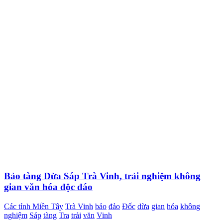
Bảo tàng Dừa Sáp Trà Vinh, trải nghiệm không
gian văn hóa độc đáo
Các tỉnh Miền Tây
Trà Vinh
bảo
đảo
Đốc
dừa
gian
hóa
không
nghiệm
Sáp
tàng
Tra
trải
văn
Vinh