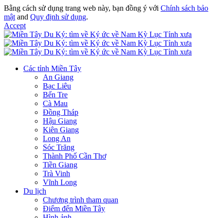
Bằng cách sử dụng trang web này, bạn đồng ý với
Chính sách bảo
mật
and
Quy định sử dụng
.
Accept
Các tỉnh Miền Tây
An Giang
Bạc Liêu
Bến Tre
Cà Mau
Đồng Tháp
Hậu Giang
Kiên Giang
Long An
Sóc Trăng
Thành Phố Cần Thơ
Tiền Giang
Trà Vinh
Vĩnh Long
Du lịch
Chương trình tham quan
Điểm đến Miền Tây
Hình ảnh