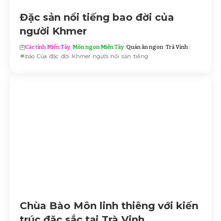
Đặc sản nổi tiếng bao đời của
người Khmer
Các tỉnh Miền Tây
Món ngon Miền Tây
Quán ăn ngon
Trà Vinh
bảo
Của
đặc
đời
Khmer
người
nổi
sản
tiếng
Chùa Bào Môn linh thiêng với kiến
trúc đặc sắc tại Trà Vinh