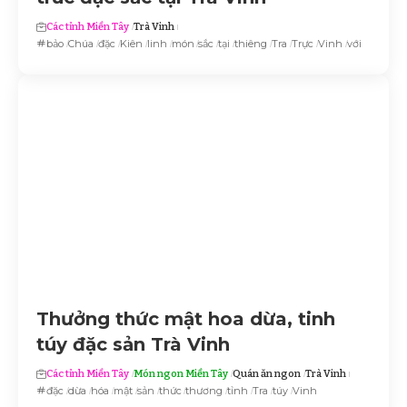
Các tỉnh Miền Tây
Trà Vinh
bảo
Chúa
đặc
Kiên
linh
món
sắc
tại
thiêng
Tra
Trực
Vinh
với
Thưởng thức mật hoa dừa, tinh
túy đặc sản Trà Vinh
Các tỉnh Miền Tây
Món ngon Miền Tây
Quán ăn ngon
Trà Vinh
đặc
dừa
hóa
mật
sản
thức
thương
tỉnh
Tra
túy
Vinh