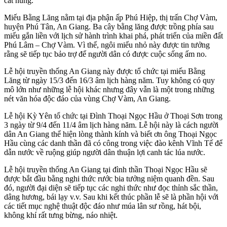
cát hung.
Miếu Bằng Lăng nằm tại địa phận ấp Phú Hiệp, thị trấn Chợ Vàm,
huyện Phú Tân, An Giang. Ba cây bằng lăng được trồng phía sau
miếu gắn liền với lịch sử hành trình khai phá, phát triển của miền đất
Phú Lâm – Chợ Vàm. Vì thế, ngôi miếu nhỏ này được tin tưởng
rằng sẽ tiếp tục bảo trợ để người dân có được cuộc sống ấm no.
Lễ hội truyền thống An Giang này được tổ chức tại miếu Bằng
Lăng từ ngày 15/3 đến 16/3 âm lịch hàng năm. Tuy không có quy
mô lớn như những lễ hội khác nhưng đây vẫn là một trong những
nét văn hóa độc đáo của vùng Chợ Vàm, An Giang.
Lễ hội Kỳ Yên tổ chức tại Đình Thoại Ngọc Hầu ở Thoại Sơn trong
3 ngày từ 9/4 đến 11/4 âm lịch hàng năm. Lễ hội này là cách người
dân An Giang thể hiện lòng thành kính và biết ơn ông Thoại Ngọc
Hầu cùng các danh thần đã có công trong việc đào kênh Vĩnh Tế để
dẫn nước về ruộng giúp người dân thuận lợi canh tác lúa nước.
Lễ hội truyền thống An Giang tại đình thần Thoại Ngọc Hầu sẽ
được bắt đầu bằng nghi thức rước bia tưởng niệm quanh đền. Sau
đó, người đại diện sẽ tiếp tục các nghi thức như đọc thỉnh sắc thần,
dâng hương, bái lạy v.v. Sau khi kết thúc phần lễ sẽ là phần hội với
các tiết mục nghệ thuật độc đáo như múa lân sư rồng, hát bội,
không khí rất tưng bừng, náo nhiệt.