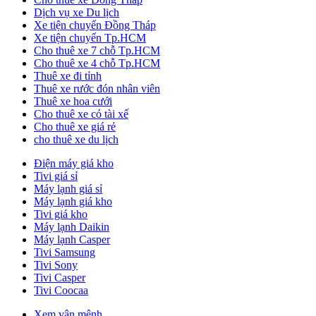
Dịch vụ xe Du lịch
Xe tiện chuyến Đồng Tháp
Xe tiện chuyến Tp.HCM
Cho thuê xe 7 chỗ Tp.HCM
Cho thuê xe 4 chỗ Tp.HCM
Thuê xe đi tỉnh
Thuê xe rước đón nhân viên
Thuê xe hoa cưới
Cho thuê xe có tài xế
Cho thuê xe giá rẻ
cho thuê xe du lịch
Điện máy giá kho
Tivi giá sỉ
Máy lạnh giá sỉ
Máy lạnh giá kho
Tivi giá kho
Máy lạnh Daikin
Máy lạnh Casper
Tivi Samsung
Tivi Sony
Tivi Casper
Tivi Coocaa
Xem vận mệnh