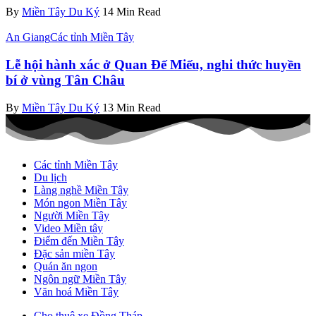
By
Miền Tây Du Ký
14 Min Read
An Giang
Các tỉnh Miền Tây
Lễ hội hành xác ở Quan Đế Miếu, nghi thức huyền
bí ở vùng Tân Châu
By
Miền Tây Du Ký
13 Min Read
Các tỉnh Miền Tây
Du lịch
Làng nghề Miền Tây
Món ngon Miền Tây
Người Miền Tây
Video Miền tây
Điểm đến Miền Tây
Đặc sản miền Tây
Quán ăn ngon
Ngôn ngữ Miền Tây
Văn hoá Miền Tây
Cho thuê xe Đồng Tháp