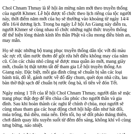
Chol Chnam Thmay là lễ hội ăn mừng năm mới theo truyền thống
của người Khmer. Lễ hội được tổ chức theo lịch riêng của tộc người
này, thời điểm năm mới của họ sẽ thường vào khoảng từ ngày 14/4
đến 16/4 dương lịch. Trong ba ngày Lễ hội An Giang này diễn ra,
người Khmer sẽ cùng nhau tổ chức những nghi thức truyền thống
để thể hiện lòng thành kính lên thần Phật và cầu mong điều bình an,
may mắn.
Họ sẽ mặc những bộ trang phục truyền thống dân tộc với đủ màu
sắc rực rỡ, tắm nước thơm để gột rửa hết điều không may của năm
cũ. Còn các cháu nhỏ cũng sẽ được mua quần áo mới, mang giày
mới, chuẩn bị thật tươm tất để tham gia Lễ hội truyền thống An
Giang này. Đặc biệt, mỗi gia đình cũng sẽ chuẩn bị sẵn các loại
bánh trái, đồ lễ, gánh nước về đổ đầy chum, quét dọn nhà cửa, lau
bàn thờ thật sạch để chuẩn bị rước ông bà, tổ tiên về đón Tết.
Ngày mùng 1 Tết của lễ hội Chol Chnam Thmay, người dân sẽ mặc
trang phục thật đẹp để lên chùa cầu phúc cho người thân và gia
đình. Sau khi hoàn thành các nghi lễ chính ở chùa, mọi người sẽ
cùng nhau tham gia các hoạt động chơi hội hấp dẫn như hát đối,
múa trống, thả diều, múa nến. Đến tối, họ sẽ đốt pháo thăng thiên,
chơi đánh quay lửa xuyên suốt từ đêm đến sáng, không khí vô cùng
tưng bừng, náo nhiệt.