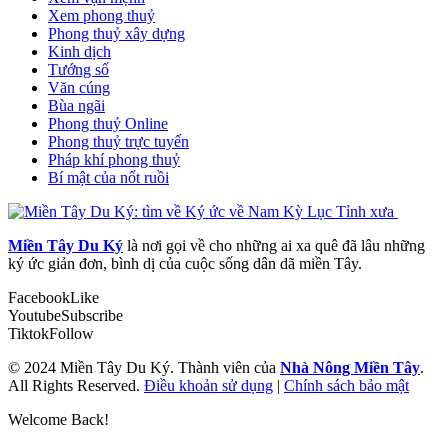
Xem phong thuỷ
Phong thuỷ xây dựng
Kinh dịch
Tướng số
Văn cúng
Bùa ngãi
Phong thuỷ Online
Phong thuỷ trực tuyến
Pháp khí phong thuỷ
Bí mật của nốt ruồi
Miền Tây Du Ký
là nơi gọi về cho những ai xa quê đã lâu những
ký ức giản đơn, bình dị của cuộc sống dân dã miền Tây.
Facebook
Like
Youtube
Subscribe
Tiktok
Follow
© 2024 Miền Tây Du Ký. Thành viên của
Nhà Nông Miền Tây
.
All Rights Reserved.
Điều khoản sử dụng
|
Chính sách bảo mật
Welcome Back!