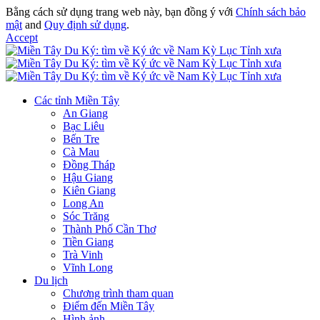
Bằng cách sử dụng trang web này, bạn đồng ý với
Chính sách bảo
mật
and
Quy định sử dụng
.
Accept
Các tỉnh Miền Tây
An Giang
Bạc Liêu
Bến Tre
Cà Mau
Đồng Tháp
Hậu Giang
Kiên Giang
Long An
Sóc Trăng
Thành Phố Cần Thơ
Tiền Giang
Trà Vinh
Vĩnh Long
Du lịch
Chương trình tham quan
Điểm đến Miền Tây
Hình ảnh