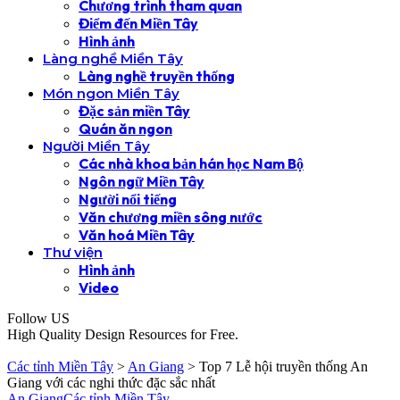
Chương trình tham quan
Điểm đến Miền Tây
Hình ảnh
Làng nghề Miền Tây
Làng nghề truyền thống
Món ngon Miền Tây
Đặc sản miền Tây
Quán ăn ngon
Người Miền Tây
Các nhà khoa bản hán học Nam Bộ
Ngôn ngữ Miền Tây
Người nổi tiếng
Văn chương miền sông nước
Văn hoá Miền Tây
Thư viện
Hình ảnh
Video
Follow US
High Quality Design Resources for Free.
Các tỉnh Miền Tây
>
An Giang
>
Top 7 Lễ hội truyền thống An
Giang với các nghi thức đặc sắc nhất
An Giang
Các tỉnh Miền Tây