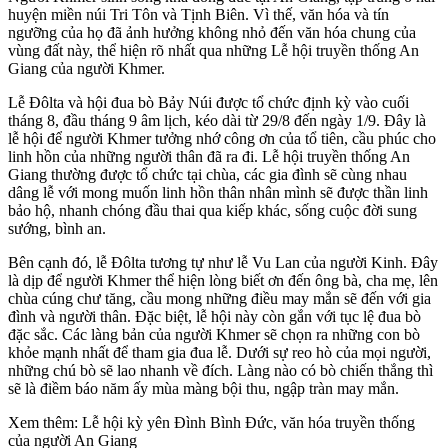
huyện miền núi Tri Tôn và Tịnh Biên. Vì thế, văn hóa và tín
ngưỡng của họ đã ảnh hưởng không nhỏ đến văn hóa chung của
vùng đất này, thể hiện rõ nhất qua những Lễ hội truyền thống An
Giang của người Khmer.
Lễ Đôlta và hội đua bò Bảy Núi được tổ chức định kỳ vào cuối
tháng 8, đầu tháng 9 âm lịch, kéo dài từ 29/8 đến ngày 1/9. Đây là
lễ hội để người Khmer tưởng nhớ công ơn của tổ tiên, cầu phúc cho
linh hồn của những người thân đã ra đi. Lễ hội truyền thống An
Giang thường được tổ chức tại chùa, các gia đình sẽ cùng nhau
dâng lễ với mong muốn linh hồn thân nhân mình sẽ được thần linh
bảo hộ, nhanh chóng đầu thai qua kiếp khác, sống cuộc đời sung
sướng, bình an.
Bên cạnh đó, lễ Đôlta tương tự như lễ Vu Lan của người Kinh. Đây
là dịp để người Khmer thể hiện lòng biết ơn đến ông bà, cha mẹ, lên
chùa cúng chư tăng, cầu mong những điều may mắn sẽ đến với gia
đình và người thân. Đặc biệt, lễ hội này còn gắn với tục lệ đua bò
đặc sắc. Các làng bản của người Khmer sẽ chọn ra những con bò
khỏe mạnh nhất để tham gia đua lễ. Dưới sự reo hò của mọi người,
những chú bò sẽ lao nhanh về đích. Làng nào có bò chiến thắng thì
sẽ là điềm báo năm ấy mùa màng bội thu, ngập tràn may mắn.
Xem thêm: Lễ hội kỳ yên Đình Bình Đức, văn hóa truyền thống
của người An Giang