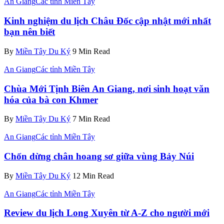
An Giang
Các tỉnh Miền Tây
Kinh nghiệm du lịch Châu Đốc cập nhật mới nhất
bạn nên biết
By
Miền Tây Du Ký
9 Min Read
An Giang
Các tỉnh Miền Tây
Chùa Mới Tịnh Biên An Giang, nơi sinh hoạt văn
hóa của bà con Khmer
By
Miền Tây Du Ký
7 Min Read
An Giang
Các tỉnh Miền Tây
Chốn dừng chân hoang sơ giữa vùng Bảy Núi
By
Miền Tây Du Ký
12 Min Read
An Giang
Các tỉnh Miền Tây
Review du lịch Long Xuyên từ A-Z cho người mới