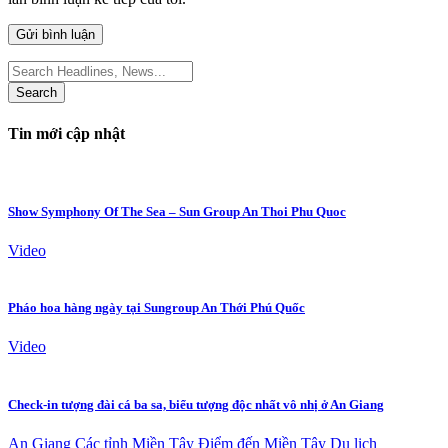
Search
for:
Tin mới cập nhật
Show Symphony Of The Sea – Sun Group An Thoi Phu Quoc
Video
Pháo hoa hàng ngày tại Sungroup An Thới Phú Quốc
Video
Check-in tượng đài cá ba sa, biểu tượng độc nhất vô nhị ở An Giang
An Giang
Các tỉnh Miền Tây
Điểm đến Miền Tây
Du lịch