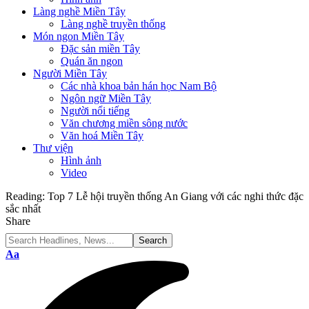
Làng nghề Miền Tây
Làng nghề truyền thống
Món ngon Miền Tây
Đặc sản miền Tây
Quán ăn ngon
Người Miền Tây
Các nhà khoa bản hán học Nam Bộ
Ngôn ngữ Miền Tây
Người nổi tiếng
Văn chương miền sông nước
Văn hoá Miền Tây
Thư viện
Hình ảnh
Video
Reading:
Top 7 Lễ hội truyền thống An Giang với các nghi thức đặc
sắc nhất
Share
Font
Aa
Resizer