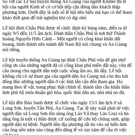
So với các Lễ hội truyền thống An Giang của người Khmer thì lễ
hội của người Kinh sẽ có cơ hội tiếp cận đông đảo khách thập
phương hơn. Dưới đây là một số lễ hội tiêu biểu mà bạn có thể tham
khảo thời gian để trải nghiệm khi có dịp nhé.
Lễ hội đình Châu Phú được tổ chức định kỳ hàng năm, diễn ra từ
ngày 9/5 đến 11/5 âm lịch. Đình thần Châu Phú là nơi thờ Thành
hoàng Nguyễn Hữu Cảnh – Một người có công khai khẩn đất
hoang, hình thành nên mảnh đất Nam Bộ nói chung và An Giang
nói riêng.
Lễ hội truyền thống An Giang tại đình Châu Phú vừa để ghi nhớ
công ơn của những người đã có công khai phá miền đất này, vừa để
cầu mong cho người dân một cuộc sống ấm no, đủ đầy. Lễ hội
không chỉ có sự tham gia của người dân An Giang mà còn thu hút
đông đảo những người dân ở các tỉnh lân cận đến tham gia. Họ
mang theo lễ vật, trang phục thật chỉnh tề, thành tâm cầu khấn thần
linh phù hộ mưa thuận gió hòa, quốc thái dân an, nhà nhà no đủ.
Lễ hội đền Bảo Sanh được tổ chức vào ngày 15/1 âm lịch ở xã
Long Sơn, huyện Tân Phú, An Giang. Tục lệ này xuất phát từ việc
người dân xã Long Sơn tôn sùng ông Lào Yá (hay Lão Gia) và tin
rằng ông là một vị thần được cử xuống để cứu hộ chúng sinh, giúp
người dân trị bệnh. Người dân địa phương rất tin vào sự hiển linh
của ông nên năm nào cũng đến dâng lễ và xin xăm để cầu rõ việc