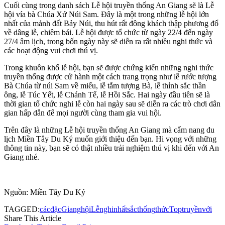
Cuối cùng trong danh sách Lễ hội truyền thống An Giang sẽ là Lễ
hội vía bà Chúa Xứ Núi Sam. Đây là một trong những lễ hội lớn
nhất của mảnh đất Bảy Núi, thu hút rất đông khách thập phương đổ
về dâng lễ, chiêm bái. Lễ hội được tổ chức từ ngày 22/4 đến ngày
27/4 âm lịch, trong bốn ngày này sẽ diễn ra rất nhiều nghi thức và
các hoạt động vui chơi thú vị.
Trong khuôn khổ lễ hội, bạn sẽ được chứng kiến những nghi thức
truyền thống được cử hành một cách trang trọng như lễ rước tượng
Bà Chúa từ núi Sam về miếu, lễ tắm tượng Bà, lễ thỉnh sắc thần
ông, lễ Túc Yết, lễ Chánh Tế, lễ Hồi Sắc. Hai ngày đầu tiên sẽ là
thời gian tổ chức nghi lễ còn hai ngày sau sẽ diễn ra các trò chơi dân
gian hấp dẫn để mọi người cùng tham gia vui hội.
Trên đây là những Lễ hội truyền thống An Giang mà cẩm nang du
lịch Miền Tây Du Ký muốn giới thiệu đến bạn. Hi vọng với những
thông tin này, bạn sẽ có thật nhiều trải nghiệm thú vị khi đến với An
Giang nhé.
Nguồn: Miền Tây Du Ký
TAGGED:
các
đặc
Giang
hội
Lễ
nghi
nhất
sắc
thống
thức
Top
truyền
với
Share This Article