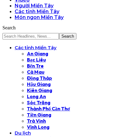
Người Miền Tây
Các tỉnh Miền Tây
Món ngon Miền Tây
Search
Các tỉnh Miền Tây
An Giang
Bạc Liêu
Bến Tre
Cà Mau
Đồng Tháp
Hậu Giang
Kiên Giang
Long An
Sóc Trăng
Thành Phố Cần Thơ
Tiền Giang
Trà Vinh
Vĩnh Long
Du lịch