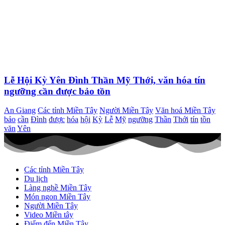
Lễ Hội Kỳ Yên Đình Thần Mỹ Thới, văn hóa tín
ngưỡng cần được bảo tồn
An Giang
Các tỉnh Miền Tây
Người Miền Tây
Văn hoá Miền Tây
bảo
cần
Đình
được
hóa
hội
Kỳ
Lễ
Mỹ
ngưỡng
Thần
Thới
tín
tồn
văn
Yên
Các tỉnh Miền Tây
Du lịch
Làng nghề Miền Tây
Món ngon Miền Tây
Người Miền Tây
Video Miền tây
Điểm đến Miền Tây