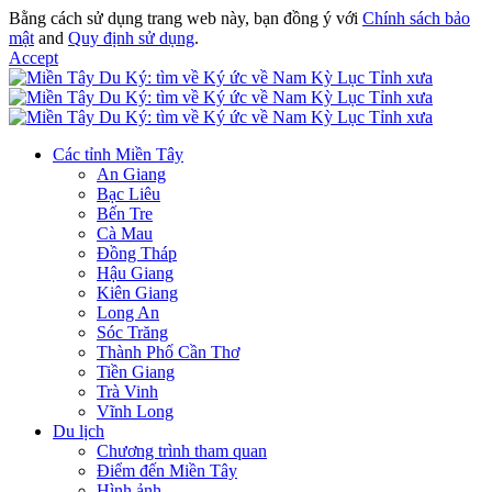
Bằng cách sử dụng trang web này, bạn đồng ý với
Chính sách bảo
mật
and
Quy định sử dụng
.
Accept
Các tỉnh Miền Tây
An Giang
Bạc Liêu
Bến Tre
Cà Mau
Đồng Tháp
Hậu Giang
Kiên Giang
Long An
Sóc Trăng
Thành Phố Cần Thơ
Tiền Giang
Trà Vinh
Vĩnh Long
Du lịch
Chương trình tham quan
Điểm đến Miền Tây
Hình ảnh