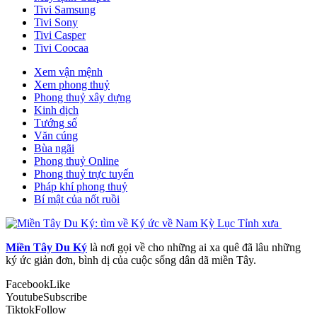
Tivi Samsung
Tivi Sony
Tivi Casper
Tivi Coocaa
Xem vận mệnh
Xem phong thuỷ
Phong thuỷ xây dựng
Kinh dịch
Tướng số
Văn cúng
Bùa ngãi
Phong thuỷ Online
Phong thuỷ trực tuyến
Pháp khí phong thuỷ
Bí mật của nốt ruồi
Miền Tây Du Ký
là nơi gọi về cho những ai xa quê đã lâu những
ký ức giản đơn, bình dị của cuộc sống dân dã miền Tây.
Facebook
Like
Youtube
Subscribe
Tiktok
Follow