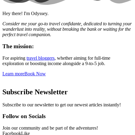
Hey there! I'm Odyssey.
Consider me your go-to travel confidante, dedicated to turning your
wanderlust into reality, without breaking the bank or waiting for the
perfect travel companion.
The mission:
For aspiring
travel bloggers
, whether aiming for full-time
exploration or boosting income alongside a 9-to-5 job.
Learn more
Book Now
Subscribe Newsletter
Subscribe to our newsletter to get our newest articles instantly!
Follow on Socials
Join our community and be part of the adventures!
Facebook
Like