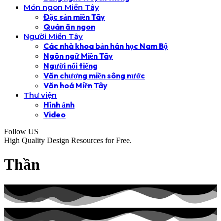
Món ngon Miền Tây
Đặc sản miền Tây
Quán ăn ngon
Người Miền Tây
Các nhà khoa bản hán học Nam Bộ
Ngôn ngữ Miền Tây
Người nổi tiếng
Văn chương miền sông nước
Văn hoá Miền Tây
Thư viện
Hình ảnh
Video
Follow US
High Quality Design Resources for Free.
Thần