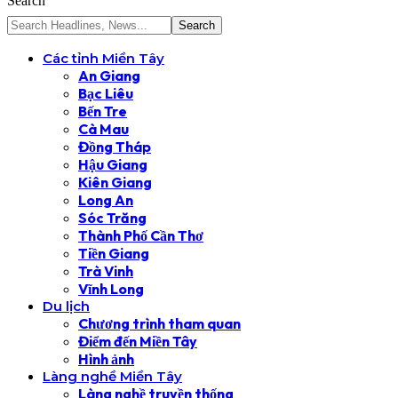
Search
Các tỉnh Miền Tây
An Giang
Bạc Liêu
Bến Tre
Cà Mau
Đồng Tháp
Hậu Giang
Kiên Giang
Long An
Sóc Trăng
Thành Phố Cần Thơ
Tiền Giang
Trà Vinh
Vĩnh Long
Du lịch
Chương trình tham quan
Điểm đến Miền Tây
Hình ảnh
Làng nghề Miền Tây
Làng nghề truyền thống