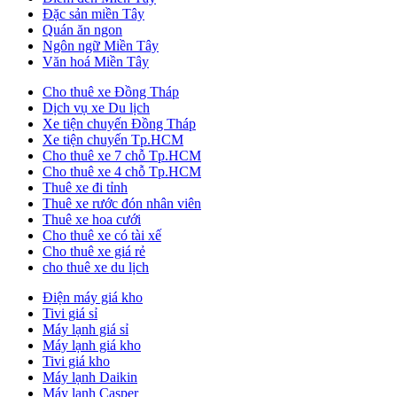
Đặc sản miền Tây
Quán ăn ngon
Ngôn ngữ Miền Tây
Văn hoá Miền Tây
Cho thuê xe Đồng Tháp
Dịch vụ xe Du lịch
Xe tiện chuyến Đồng Tháp
Xe tiện chuyến Tp.HCM
Cho thuê xe 7 chỗ Tp.HCM
Cho thuê xe 4 chỗ Tp.HCM
Thuê xe đi tỉnh
Thuê xe rước đón nhân viên
Thuê xe hoa cưới
Cho thuê xe có tài xế
Cho thuê xe giá rẻ
cho thuê xe du lịch
Điện máy giá kho
Tivi giá sỉ
Máy lạnh giá sỉ
Máy lạnh giá kho
Tivi giá kho
Máy lạnh Daikin
Máy lạnh Casper