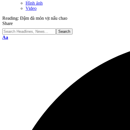
Hình ảnh
Video
Reading:
Đậm đà món vịt nấu chao
Share
Font
Aa
Resizer