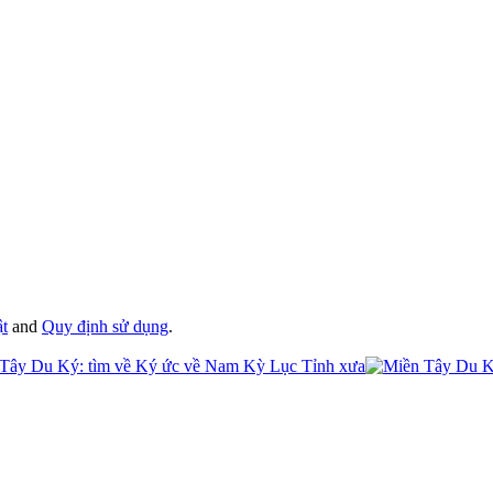
ật
and
Quy định sử dụng
.