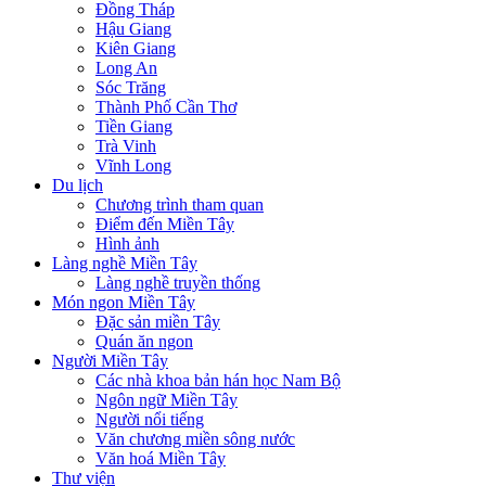
Đồng Tháp
Hậu Giang
Kiên Giang
Long An
Sóc Trăng
Thành Phố Cần Thơ
Tiền Giang
Trà Vinh
Vĩnh Long
Du lịch
Chương trình tham quan
Điểm đến Miền Tây
Hình ảnh
Làng nghề Miền Tây
Làng nghề truyền thống
Món ngon Miền Tây
Đặc sản miền Tây
Quán ăn ngon
Người Miền Tây
Các nhà khoa bản hán học Nam Bộ
Ngôn ngữ Miền Tây
Người nổi tiếng
Văn chương miền sông nước
Văn hoá Miền Tây
Thư viện