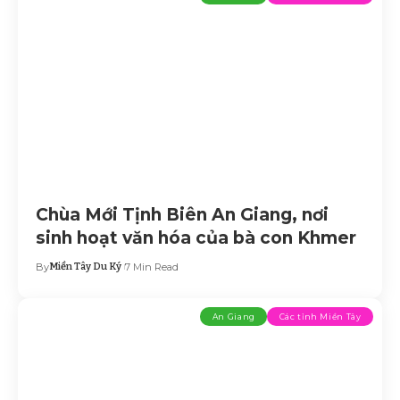
Chùa Mới Tịnh Biên An Giang, nơi
sinh hoạt văn hóa của bà con Khmer
By
Miền Tây Du Ký
7 Min Read
An Giang
Các tỉnh Miền Tây