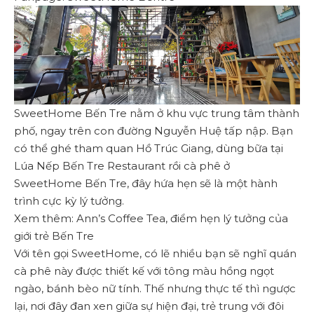
SweetHome Bến Tre nằm ở khu vực trung tâm thành
phố, ngay trên con đường Nguyễn Huệ tấp nập. Bạn
có thể ghé tham quan Hồ Trúc Giang, dùng bữa tại
Lúa Nếp Bến Tre Restaurant rồi cà phê ở
SweetHome Bến Tre, đây hứa hẹn sẽ là một hành
trình cực kỳ lý tưởng.
Xem thêm: Ann’s Coffee Tea, điểm hẹn lý tưởng của
giới trẻ Bến Tre
Với tên gọi SweetHome, có lẽ nhiều bạn sẽ nghĩ quán
cà phê này được thiết kế với tông màu hồng ngọt
ngào, bánh bèo nữ tính. Thế nhưng thực tế thì ngược
lại, nơi đây đan xen giữa sự hiện đại, trẻ trung với đôi