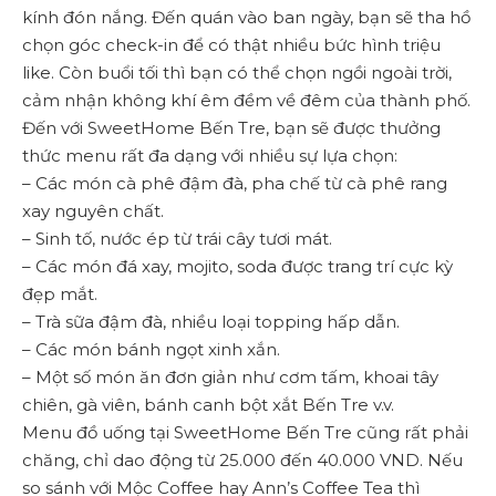
kính đón nắng. Đến quán vào ban ngày, bạn sẽ tha hồ
chọn góc check-in để có thật nhiều bức hình triệu
like. Còn buổi tối thì bạn có thể chọn ngồi ngoài trời,
cảm nhận không khí êm đềm về đêm của thành phố.
Đến với SweetHome Bến Tre, bạn sẽ được thưởng
thức menu rất đa dạng với nhiều sự lựa chọn:
– Các món cà phê đậm đà, pha chế từ cà phê rang
xay nguyên chất.
– Sinh tố, nước ép từ trái cây tươi mát.
– Các món đá xay, mojito, soda được trang trí cực kỳ
đẹp mắt.
– Trà sữa đậm đà, nhiều loại topping hấp dẫn.
– Các món bánh ngọt xinh xắn.
– Một số món ăn đơn giản như cơm tấm, khoai tây
chiên, gà viên, bánh canh bột xắt Bến Tre v.v.
Menu đồ uống tại SweetHome Bến Tre cũng rất phải
chăng, chỉ dao động từ 25.000 đến 40.000 VND. Nếu
so sánh với Mộc Coffee hay Ann’s Coffee Tea thì