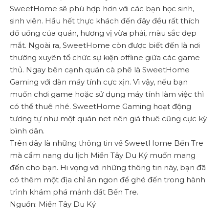
SweetHome sẽ phù hợp hơn với các bạn học sinh,
sinh viên. Hầu hết thực khách đến đây đều rất thích
đồ uống của quán, hương vị vừa phải, màu sắc đẹp
mắt. Ngoài ra, SweetHome còn được biết đến là nơi
thường xuyên tổ chức sự kiện offline giữa các game
thủ. Ngay bên cạnh quán cà phê là SweetHome
Gaming với dàn máy tính cực xịn. Vì vậy, nếu bạn
muốn chơi game hoặc sử dụng máy tính làm việc thì
có thể thuê nhé. SweetHome Gaming hoạt động
tương tự như một quán net nên giá thuê cũng cực kỳ
bình dân.
Trên đây là những thông tin về SweetHome Bến Tre
mà cẩm nang du lịch Miền Tây Du Ký muốn mang
đến cho bạn. Hi vọng với những thông tin này, bạn đã
có thêm một địa chỉ ăn ngon để ghé đến trong hành
trình khám phá mảnh đất Bến Tre.
Nguồn: Miền Tây Du Ký