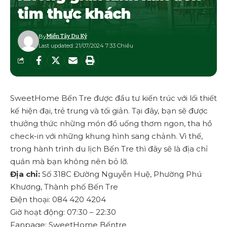
tim thực khách
By
Miền Tây Du Ký
Last updated: 21/07/2024 7:33 Chiều
SweetHome Bến Tre
được đầu tư kiến trúc với lối thiết
kế hiện đại, trẻ trung và tối giản. Tại đây, bạn sẽ được
thưởng thức những món đồ uống thơm ngon, tha hồ
check-in với những khung hình sang chảnh. Vì thế,
trong hành trình du lịch Bến Tre thì đây sẽ là địa chỉ
quán mà bạn không nên bỏ lỡ.
Địa chỉ:
Số 318C Đường Nguyễn Huệ, Phường Phú
Khương, Thành phố Bến Tre
Điện thoại: 084 420 4204
Giờ hoạt động: 07:30 – 22:30
Fanpage: SweetHome Bếntre