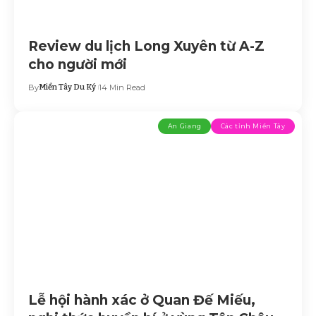
Review du lịch Long Xuyên từ A-Z
cho người mới
By
Miền Tây Du Ký
14 Min Read
An Giang
Các tỉnh Miền Tây
Lễ hội hành xác ở Quan Đế Miếu,