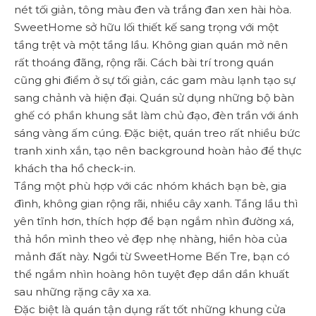
nét tối giản, tông màu đen và trắng đan xen hài hòa.
SweetHome sở hữu lối thiết kế sang trọng với một
tầng trệt và một tầng lầu. Không gian quán mở nên
rất thoáng đãng, rộng rãi. Cách bài trí trong quán
cũng ghi điểm ở sự tối giản, các gam màu lạnh tạo sự
sang chảnh và hiện đại. Quán sử dụng những bộ bàn
ghế có phần khung sắt làm chủ đạo, đèn trần với ánh
sáng vàng ấm cúng. Đặc biệt, quán treo rất nhiều bức
tranh xinh xắn, tạo nên background hoàn hảo để thực
khách tha hồ check-in.
Tầng một phù hợp với các nhóm khách bạn bè, gia
đình, không gian rộng rãi, nhiều cây xanh. Tầng lầu thì
yên tĩnh hơn, thích hợp để bạn ngắm nhìn đường xá,
thả hồn mình theo vẻ đẹp nhẹ nhàng, hiền hòa của
mảnh đất này. Ngồi từ SweetHome Bến Tre, bạn có
thể ngắm nhìn hoàng hôn tuyệt đẹp dần dần khuất
sau những rặng cây xa xa.
Đặc biệt là quán tận dụng rất tốt những khung cửa