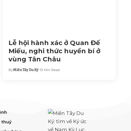
Lễ hội hành xác ở Quan Đế
Miếu, nghi thức huyền bí ở
vùng Tân Châu
By
13 Min Read
Miền Tây Du Ký
ệnh
 thuỷ