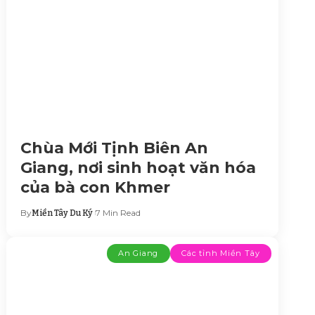
Chùa Mới Tịnh Biên An
Giang, nơi sinh hoạt văn hóa
của bà con Khmer
By
7 Min Read
Miền Tây Du Ký
An Giang
Các tỉnh Miền Tây