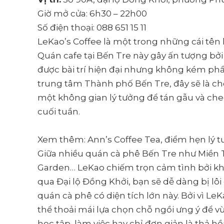
Giờ mở cửa: 6h30 – 22h00
Số điện thoại: 088 651 15 11
LeKao’s Coffee là một trong những cái tên k
Quán cafe tại Bến Tre này gây ấn tượng 
được bài trí hiện đại nhưng không kém phần
trung tâm Thành phố Bến Tre, đây sẽ là 
một không gian lý tưởng để tán gẫu và che
cuối tuần.
Xem thêm: Ann’s Coffee Tea, điểm hẹn lý tư
Giữa nhiều quán cà phê Bến Tre như Miền T
Garden… LeKao chiếm trọn cảm tình bởi khô
qua Đại lộ Đồng Khởi, bạn sẽ dễ dàng bị lô
quán cà phê có diện tích lớn này. Bởi vì LeK
thể thoải mái lựa chọn chỗ ngồi ưng ý để
học tập, làm việc hay chỉ đơn giản là th