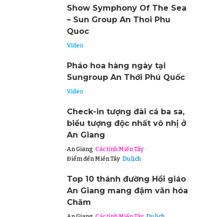
Show Symphony Of The Sea
– Sun Group An Thoi Phu
Quoc
Video
Pháo hoa hàng ngày tại
Sungroup An Thới Phú Quốc
Video
Check-in tượng đài cá ba sa,
biểu tượng độc nhất vô nhị ở
An Giang
An Giang
Các tỉnh Miền Tây
Điểm đến Miền Tây
Du lịch
Top 10 thánh đường Hồi giáo
An Giang mang đậm văn hóa
Chăm
An Giang
Các tỉnh Miền Tây
Du lịch