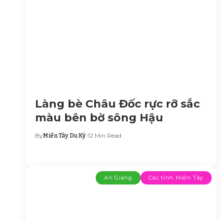
Làng bè Châu Đốc rực rỡ sắc
màu bên bờ sông Hậu
By
12 Min Read
Miền Tây Du Ký
An Giang
Các tỉnh Miền Tây