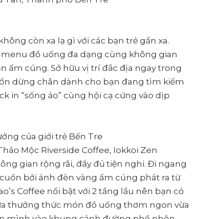
hông còn xa lạ gì với các bạn trẻ gần xa.
bởi menu đồ uống đa dạng cùng không gian
 ấm cúng. Sở hữu vị trí đắc địa ngay trong
chốn dừng chân dành cho bạn đang tìm kiếm
ck in “sống ảo” cùng hội cạ cứng vào dịp
ởng của giới trẻ Bến Tre
hảo Mộc Riverside Coffee, Iokkoi Zen
ng gian rộng rãi, đầy đủ tiện nghi. Đi ngang
i cuốn bởi ánh đèn vàng ấm cúng phát ra từ
ao’s Coffee nổi bật với 2 tầng lầu nên bạn có
 vừa thưởng thức món đồ uống thơm ngon vừa
ả hồn mình vào khung cảnh đường phố nhộn