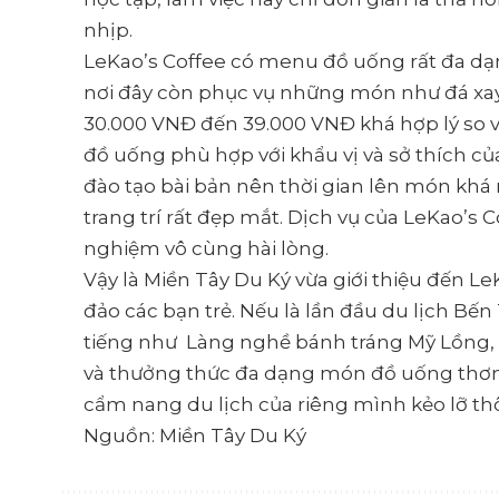
nhịp.
LeKao’s Coffee có menu đồ uống rất đa dạn
nơi đây còn phục vụ những món như đá xay, t
30.000 VNĐ đến 39.000 VNĐ khá hợp lý so vớ
đồ uống phù hợp với khẩu vị và sở thích củ
đào tạo bài bản nên thời gian lên món kh
trang trí rất đẹp mắt. Dịch vụ của LeKao’s
nghiệm vô cùng hài lòng.
Vậy là Miền Tây Du Ký vừa giới thiệu đến L
đảo các bạn trẻ. Nếu là lần đầu du lịch Bến
tiếng như Làng nghề bánh tráng Mỹ Lồng, 
và thưởng thức đa dạng món đồ uống thơm
cẩm nang du lịch của riêng mình kẻo lỡ thô
Nguồn: Miền Tây Du Ký