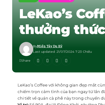
LeKao’s Cof
thưởng thức
By
Miền Tây Du Ký
Last updated: 21/07/2024 7:23 Chiều
Share
LeKao’s Coffee
với không gian đẹp mắt cù
chiếm trọn cảm tình của bạn ngay từ lần 
chi tiết về quán cà phê này trong chuyến d
Vị trí:
Số 90A, đại lộ Đồng Khởi, phường Ph