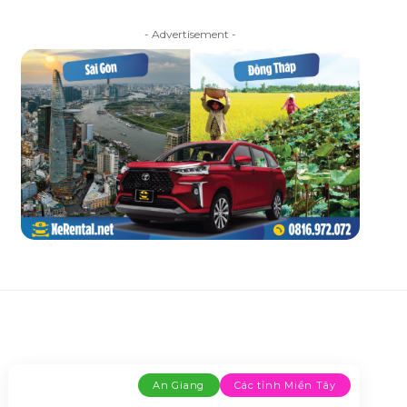
- Advertisement -
An Giang
Các tỉnh Miền Tây