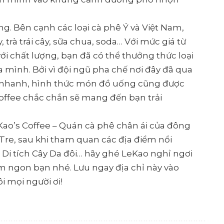
g. Bên cạnh các loại cà phê Ý và Việt Nam,
rà trái cây, sữa chua, soda… Với mức giá từ
i chất lượng, bạn đã có thể thưởng thức loại
a mình. Bởi vì đội ngũ pha chế nơi đây đã qua
á nhanh, hình thức món đồ uống cũng được
 Coffee chắc chắn sẽ mang đến bạn trải
eKao’s Coffee – Quán cà phê chân ái của đông
 Tre, sau khi tham quan các địa điểm nổi
Di tích Cây Da đôi… hãy ghé LeKao nghỉ ngơi
 ngon bạn nhé. Lưu ngay địa chỉ này vào
i mọi người ơi!