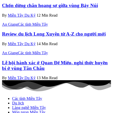
Chốn dừng chân hoang sơ giữa vùng Bảy Núi
By
Miền Tây Du Ký
12 Min Read
An Giang
Các tỉnh Miền Tây
Review du lịch Long Xuyên từ A-Z cho người mới
By
Miền Tây Du Ký
14 Min Read
An Giang
Các tỉnh Miền Tây
Lễ hội hành xác ở Quan Đế Miếu, nghi thức huyền
bí ở vùng Tân Châu
By
Miền Tây Du Ký
13 Min Read
Các tỉnh Miền Tây
Du lịch
Làng nghề Miền Tây
Món ngon Miền Tây