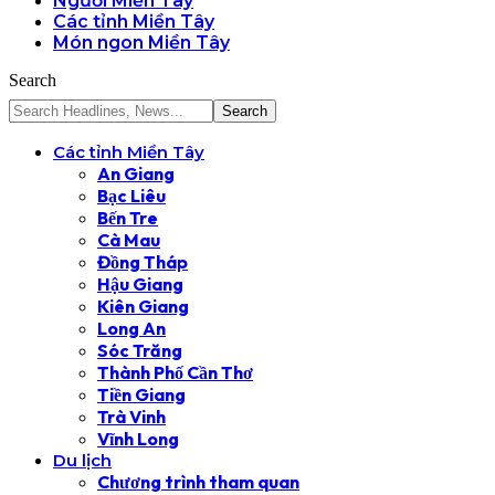
Người Miền Tây
Các tỉnh Miền Tây
Món ngon Miền Tây
Search
Các tỉnh Miền Tây
An Giang
Bạc Liêu
Bến Tre
Cà Mau
Đồng Tháp
Hậu Giang
Kiên Giang
Long An
Sóc Trăng
Thành Phố Cần Thơ
Tiền Giang
Trà Vinh
Vĩnh Long
Du lịch
Chương trình tham quan