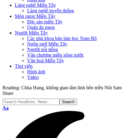
Làng nghề Miền Tây
Làng nghề truyền thống
Món ngon Miền Tây
Đặc sản miền Tây
Quán ăn ngon
Người Miền Tây
Các nhà khoa bản hán học Nam Bộ
Ngôn ngữ Miền Tây
Người nổi tiếng
Văn chương miền sông nước
Văn hoá Miền Tây
Thư viện
Hình ảnh
Video
Reading:
Chùa Hang, không gian tâm linh bên triền Núi Sam
Share
Font
Aa
Resizer