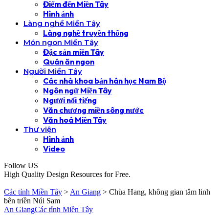
Điểm đến Miền Tây
Hình ảnh
Làng nghề Miền Tây
Làng nghề truyền thống
Món ngon Miền Tây
Đặc sản miền Tây
Quán ăn ngon
Người Miền Tây
Các nhà khoa bản hán học Nam Bộ
Ngôn ngữ Miền Tây
Người nổi tiếng
Văn chương miền sông nước
Văn hoá Miền Tây
Thư viện
Hình ảnh
Video
Follow US
High Quality Design Resources for Free.
Các tỉnh Miền Tây
>
An Giang
>
Chùa Hang, không gian tâm linh
bên triền Núi Sam
An Giang
Các tỉnh Miền Tây