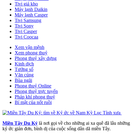
Tivi giá kho
Máy lạnh Daikin
Máy lạnh Casper
Tivi Samsung
Tivi Sony
Tivi Casper
Tivi Coocaa
Xem vận mệnh
Xem phong thuỷ
Phong thuỷ xây dựng
Kinh dịch
Tướng số
Văn cúng
Bùa ngãi
Phong thuỷ Online
Phong thuỷ trực tuyến
Pháp khí phong thuỷ
Bí mật của nốt ruồi
Miền Tây Du Ký
là nơi gọi về cho những ai xa quê đã lâu những
ký ức giản đơn, bình dị của cuộc sống dân dã miền Tây.