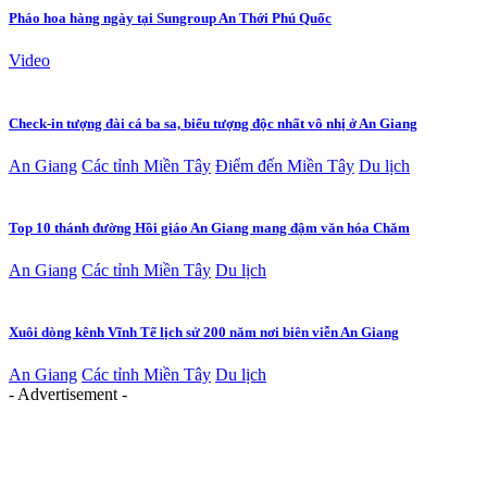
Pháo hoa hàng ngày tại Sungroup An Thới Phú Quốc
Video
Check-in tượng đài cá ba sa, biểu tượng độc nhất vô nhị ở An Giang
An Giang
Các tỉnh Miền Tây
Điểm đến Miền Tây
Du lịch
Top 10 thánh đường Hồi giáo An Giang mang đậm văn hóa Chăm
An Giang
Các tỉnh Miền Tây
Du lịch
Xuôi dòng kênh Vĩnh Tế lịch sử 200 năm nơi biên viễn An Giang
An Giang
Các tỉnh Miền Tây
Du lịch
- Advertisement -