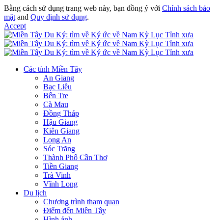
Bằng cách sử dụng trang web này, bạn đồng ý với
Chính sách bảo
mật
and
Quy định sử dụng
.
Accept
Các tỉnh Miền Tây
An Giang
Bạc Liêu
Bến Tre
Cà Mau
Đồng Tháp
Hậu Giang
Kiên Giang
Long An
Sóc Trăng
Thành Phố Cần Thơ
Tiền Giang
Trà Vinh
Vĩnh Long
Du lịch
Chương trình tham quan
Điểm đến Miền Tây
Hình ảnh