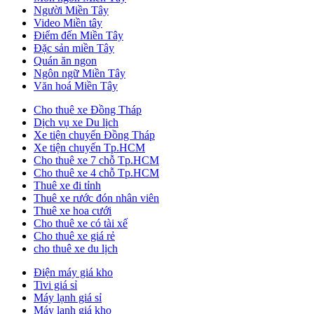
Người Miền Tây
Video Miền tây
Điểm đến Miền Tây
Đặc sản miền Tây
Quán ăn ngon
Ngôn ngữ Miền Tây
Văn hoá Miền Tây
Cho thuê xe Đồng Tháp
Dịch vụ xe Du lịch
Xe tiện chuyến Đồng Tháp
Xe tiện chuyến Tp.HCM
Cho thuê xe 7 chỗ Tp.HCM
Cho thuê xe 4 chỗ Tp.HCM
Thuê xe đi tỉnh
Thuê xe rước đón nhân viên
Thuê xe hoa cưới
Cho thuê xe có tài xế
Cho thuê xe giá rẻ
cho thuê xe du lịch
Điện máy giá kho
Tivi giá sỉ
Máy lạnh giá sỉ
Máy lạnh giá kho