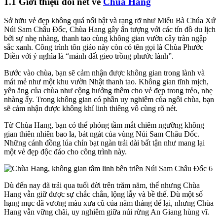
1.1 Giới thiệu đôi nét về
Chùa Hang
Sở hữu vẻ đẹp không quá nổi bật và rạng rỡ như Miếu Bà Chúa Xứ
Núi Sam Châu Đốc, Chùa Hang gây ấn tượng với các tín đồ du lịch
bởi sự nhẹ nhàng, thanh tao cùng không gian vườn cây tràn ngập
sắc xanh. Công trình tôn giáo này còn có tên gọi là Chùa Phước
Điền với ý nghĩa là “mảnh đất gieo trồng phước lành”.
Bước vào chùa, bạn sẽ cảm nhận được không gian trong lành và
mát mẻ như một khu vườn Nhật thanh tao. Không gian tĩnh mịch,
yên ắng của chùa như cộng hưởng thêm cho vẻ đẹp trong trẻo, nhẹ
nhàng ấy. Trong không gian có phần uy nghiêm của ngôi chùa, bạn
sẽ cảm nhận được không khí linh thiêng vô cùng rõ nét.
Từ Chùa Hang, bạn có thể phóng tầm mắt chiêm ngưỡng không
gian thiên nhiên bao la, bát ngát của vùng Núi Sam Châu Đốc.
Những cánh đồng lúa chín bạt ngàn trải dài bất tận như mang lại
một vẻ đẹp độc đáo cho công trình này.
Dù đến nay đã trải qua tuổi đời trên trăm năm, thế nhưng Chùa
Hang vẫn giữ được sự chắc chắn, lộng lẫy và bề thế. Dù một số
hạng mục đã vương màu xưa cũ của năm tháng để lại, nhưng Chùa
Hang vẫn vững chãi, uy nghiêm giữa núi rừng An Giang hùng vĩ.