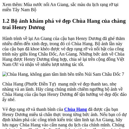
Xem thêm: Mùa nước nổi An Giang, sắc màu du lịch rạng rỡ tại
miền Tây Nam Bộ
1.2 Bộ ảnh khám phá vẻ đẹp Chùa Hang của chàng
trai Henry Dương
Hành trình về lại An Giang của cậu bạn Henry Dương đã ghé thăm
nhiều điểm đến xinh đẹp, trong đó có Chùa Hang. Bộ ảnh lần này
của cậu bạn đã khoe khéo được vẻ đẹp rạng rỡ và nổi bật của công
trình này giữa lòng Châu Đốc, An Giang. Những bức ảnh về Chùa
Hang được Henry Dương tổng hợp, chia sẻ lại trên cộng đồng Việt
Nam Ơi! và nhận về nhiều lượt tương tác tốt.
Chùa Hang (Phước Điền Tự) mang một vẻ đẹp thanh tao, nhẹ
nhàng và an lành. Hãy cùng chúng mình chiêm ngưỡng bộ ảnh về
Chùa Hang của cậu bạn Henry Dương để tận hưởng vẻ đẹp độc đáo
ấy nhé.
Vẻ đẹp rạng rỡ và thanh bình của
Chùa Hang
đã được cậu bạn
Henry Dương miêu tả chân thực trong từng bức ảnh. Nếu bạn có dự
định khám phá các công trình kiến trúc tâm linh tại An Giang, hãy
lưu ngay Chùa Hang vào cẩm nang du lịch của chính mình. Chúng