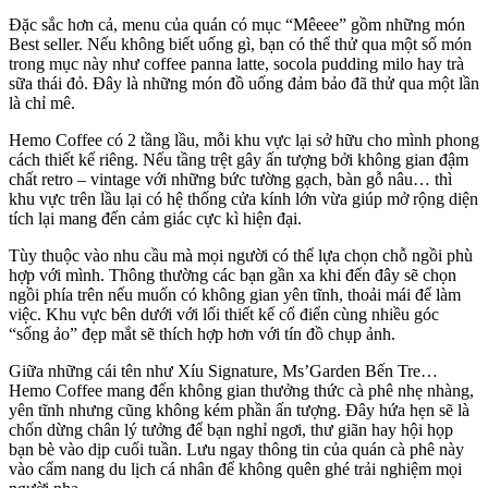
Đặc sắc hơn cả, menu của quán có mục “Mêeee” gồm những món
Best seller. Nếu không biết uống gì, bạn có thể thử qua một số món
trong mục này như coffee panna latte, socola pudding milo hay trà
sữa thái đỏ. Đây là những món đồ uống đảm bảo đã thử qua một lần
là chỉ mê.
Hemo Coffee có 2 tầng lầu, mỗi khu vực lại sở hữu cho mình phong
cách thiết kế riêng. Nếu tầng trệt gây ấn tượng bởi không gian đậm
chất retro – vintage với những bức tường gạch, bàn gỗ nâu… thì
khu vực trên lầu lại có hệ thống cửa kính lớn vừa giúp mở rộng diện
tích lại mang đến cảm giác cực kì hiện đại.
Tùy thuộc vào nhu cầu mà mọi người có thể lựa chọn chỗ ngồi phù
hợp với mình. Thông thường các bạn gần xa khi đến đây sẽ chọn
ngồi phía trên nếu muốn có không gian yên tĩnh, thoải mái để làm
việc. Khu vực bên dưới với lối thiết kế cổ điển cùng nhiều góc
“sống ảo” đẹp mắt sẽ thích hợp hơn với tín đồ chụp ảnh.
Giữa những cái tên như Xíu Signature, Ms’Garden Bến Tre…
Hemo Coffee mang đến không gian thưởng thức cà phê nhẹ nhàng,
yên tĩnh nhưng cũng không kém phần ấn tượng. Đây hứa hẹn sẽ là
chốn dừng chân lý tưởng để bạn nghỉ ngơi, thư giãn hay hội họp
bạn bè vào dịp cuối tuần. Lưu ngay thông tin của quán cà phê này
vào cẩm nang du lịch cá nhân để không quên ghé trải nghiệm mọi