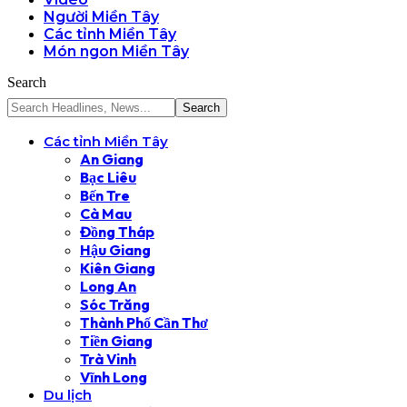
Người Miền Tây
Các tỉnh Miền Tây
Món ngon Miền Tây
Search
Các tỉnh Miền Tây
An Giang
Bạc Liêu
Bến Tre
Cà Mau
Đồng Tháp
Hậu Giang
Kiên Giang
Long An
Sóc Trăng
Thành Phố Cần Thơ
Tiền Giang
Trà Vinh
Vĩnh Long
Du lịch