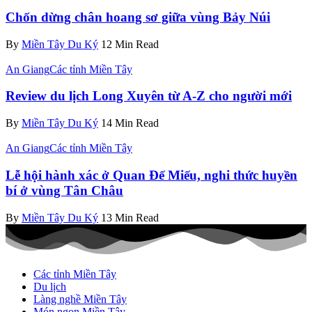
Chốn dừng chân hoang sơ giữa vùng Bảy Núi
By
Miền Tây Du Ký
12 Min Read
An Giang
Các tỉnh Miền Tây
Review du lịch Long Xuyên từ A-Z cho người mới
By
Miền Tây Du Ký
14 Min Read
An Giang
Các tỉnh Miền Tây
Lễ hội hành xác ở Quan Đế Miếu, nghi thức huyền
bí ở vùng Tân Châu
By
Miền Tây Du Ký
13 Min Read
Các tỉnh Miền Tây
Du lịch
Làng nghề Miền Tây
Món ngon Miền Tây