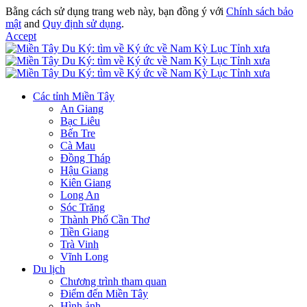
Bằng cách sử dụng trang web này, bạn đồng ý với
Chính sách bảo
mật
and
Quy định sử dụng
.
Accept
Các tỉnh Miền Tây
An Giang
Bạc Liêu
Bến Tre
Cà Mau
Đồng Tháp
Hậu Giang
Kiên Giang
Long An
Sóc Trăng
Thành Phố Cần Thơ
Tiền Giang
Trà Vinh
Vĩnh Long
Du lịch
Chương trình tham quan
Điểm đến Miền Tây
Hình ảnh