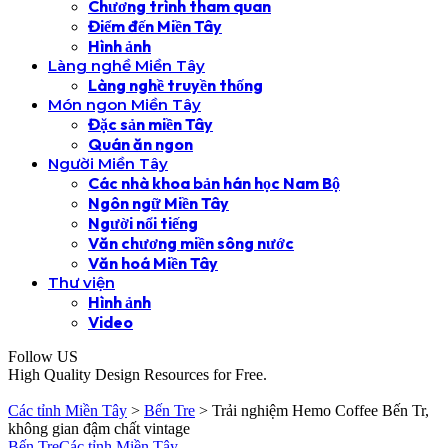
Chương trình tham quan
Điểm đến Miền Tây
Hình ảnh
Làng nghề Miền Tây
Làng nghề truyền thống
Món ngon Miền Tây
Đặc sản miền Tây
Quán ăn ngon
Người Miền Tây
Các nhà khoa bản hán học Nam Bộ
Ngôn ngữ Miền Tây
Người nổi tiếng
Văn chương miền sông nước
Văn hoá Miền Tây
Thư viện
Hình ảnh
Video
Follow US
High Quality Design Resources for Free.
Các tỉnh Miền Tây
>
Bến Tre
>
Trải nghiệm Hemo Coffee Bến Tr,
không gian đậm chất vintage
Bến Tre
Các tỉnh Miền Tây