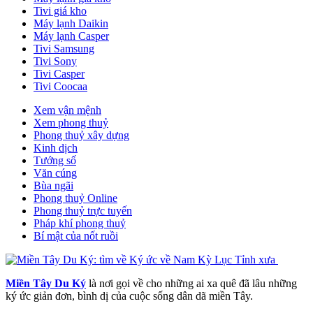
Tivi giá kho
Máy lạnh Daikin
Máy lạnh Casper
Tivi Samsung
Tivi Sony
Tivi Casper
Tivi Coocaa
Xem vận mệnh
Xem phong thuỷ
Phong thuỷ xây dựng
Kinh dịch
Tướng số
Văn cúng
Bùa ngãi
Phong thuỷ Online
Phong thuỷ trực tuyến
Pháp khí phong thuỷ
Bí mật của nốt ruồi
Miền Tây Du Ký
là nơi gọi về cho những ai xa quê đã lâu những
ký ức giản đơn, bình dị của cuộc sống dân dã miền Tây.