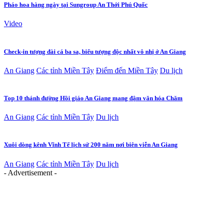
Pháo hoa hàng ngày tại Sungroup An Thới Phú Quốc
Video
Check-in tượng đài cá ba sa, biểu tượng độc nhất vô nhị ở An Giang
An Giang
Các tỉnh Miền Tây
Điểm đến Miền Tây
Du lịch
Top 10 thánh đường Hồi giáo An Giang mang đậm văn hóa Chăm
An Giang
Các tỉnh Miền Tây
Du lịch
Xuôi dòng kênh Vĩnh Tế lịch sử 200 năm nơi biên viễn An Giang
An Giang
Các tỉnh Miền Tây
Du lịch
- Advertisement -