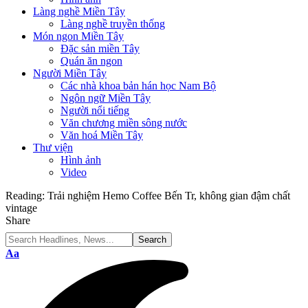
Làng nghề Miền Tây
Làng nghề truyền thống
Món ngon Miền Tây
Đặc sản miền Tây
Quán ăn ngon
Người Miền Tây
Các nhà khoa bản hán học Nam Bộ
Ngôn ngữ Miền Tây
Người nổi tiếng
Văn chương miền sông nước
Văn hoá Miền Tây
Thư viện
Hình ảnh
Video
Reading:
Trải nghiệm Hemo Coffee Bến Tr, không gian đậm chất
vintage
Share
Font
Aa
Resizer