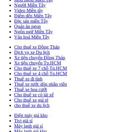
Người Miền Tây
Video Miền tây
Điểm đến Miền Tây
Đặc sản miền Tây
Quán ăn ngon
Ngôn ngữ Miền Tây
Văn hoá Miền Tây
Cho thuê xe Đồng Tháp
Dịch vụ xe Du lịch
Xe tiện chuyến Đồng Tháp
Xe tiện chuyến Tp.HCM
Cho thuê xe 7 chỗ Tp.HCM
Cho thuê xe 4 chỗ Tp.HCM
Thuê xe đi tỉnh
Thuê xe rước đón nhân viên
Thuê xe hoa cưới
Cho thuê xe có tài xế
Cho thuê xe giá rẻ
cho thuê xe du lịch
Điện máy giá kho
Tivi giá sỉ
Máy lạnh giá sỉ
Máy lạnh giá kho