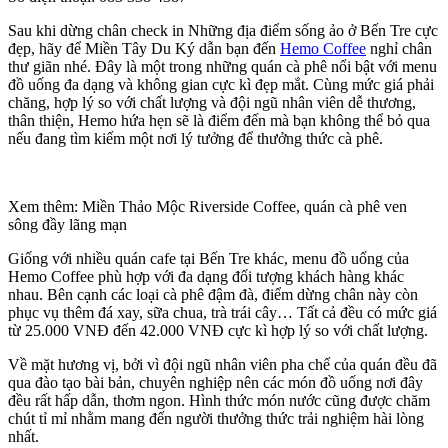
Sau khi dừng chân check in Những địa điểm sống ảo ở Bến Tre cực
đẹp, hãy để Miền Tây Du Ký dẫn bạn đến
Hemo Coffee
nghỉ chân
thư giãn nhé. Đây là một trong những quán cà phê nổi bật với menu
đồ uống đa dạng và không gian cực kì đẹp mắt. Cùng mức giá phải
chăng, hợp lý so với chất lượng và đội ngũ nhân viên dễ thương,
thân thiện, Hemo hứa hẹn sẽ là điểm đến mà bạn không thể bỏ qua
nếu đang tìm kiếm một nơi lý tưởng để thưởng thức cà phê.
Xem thêm: Miền Thảo Mộc Riverside Coffee, quán cà phê ven
sông đầy lãng mạn
Giống với nhiều quán cafe tại Bến Tre khác, menu đồ uống của
Hemo Coffee phù hợp với đa dạng đối tượng khách hàng khác
nhau. Bên cạnh các loại cà phê đậm đà, điểm dừng chân này còn
phục vụ thêm đá xay, sữa chua, trà trái cây… Tất cả đều có mức giá
từ 25.000 VNĐ đến 42.000 VNĐ cực kì hợp lý so với chất lượng.
Về mặt hương vị, bởi vì đội ngũ nhân viên pha chế của quán đều đã
qua đào tạo bài bản, chuyên nghiệp nên các món đồ uống nơi đây
đều rất hấp dẫn, thơm ngon. Hình thức món nước cũng được chăm
chút tỉ mỉ nhằm mang đến người thưởng thức trải nghiệm hài lòng
nhất.